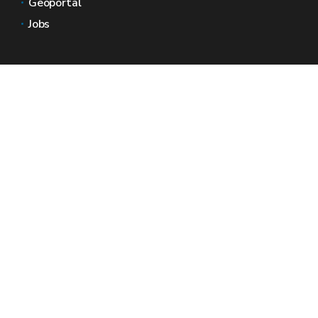
Geoportal
Jobs
Neem contact met ons op
Wallonië Ruimtes
Pers
Dien een klacht in bij de SPW
Een onregelmatigheid melden
Een officiële website voor Wallonië - Wallex