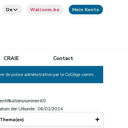
De
Wallonie.be
Mein Konto
CRAIE
Contact
CADA – Avis n° 60 : Ville – Refus à une demande d'accès au dossier administratif – Décision prise en matière de police administrative par le Collège communal-Incompétence de la Commission
dentifikationsnummer:60
atum der Urkunde : 06/01/2014
Thema(en)