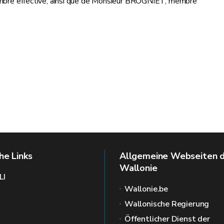
re effective, ainsi que de Monsieur BROGNIET, membre
 JOURETZ
he Links
Allgemeine Webseiten 
Wallonie
LI
Wallonie.be
Wallonische Regierung
Öffentlicher Dienst der