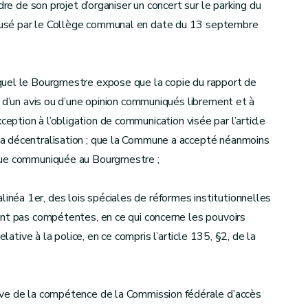
dre de son projet d’organiser un concert sur le parking du
fusé par le Collège communal en date du 13 septembre
quel le Bourgmestre expose que la copie du rapport de
t d’un avis ou d’une opinion communiqués librement et à
 exception à l’obligation de communication visée par l’article
a décentralisation ; que la Commune a accepté néanmoins
 que communiquée au Bourgmestre ;
°, alinéa 1er, des lois spéciales de réformes institutionnelles
ont pas compétentes, en ce qui concerne les pouvoirs
lative à la police, en ce compris l’article 135, §2, de la
ève de la compétence de la Commission fédérale d’accès