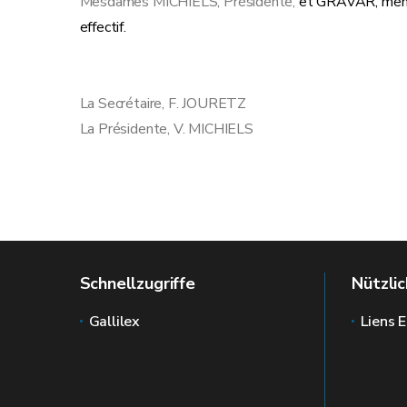
Mesdames MICHIELS, Présidente,
et GRAVAR, memb
effectif.
La Secrétaire, F.
La Présidente, V. MICHIELS
Schnellzugriffe
Nützlic
Gallilex
Liens E