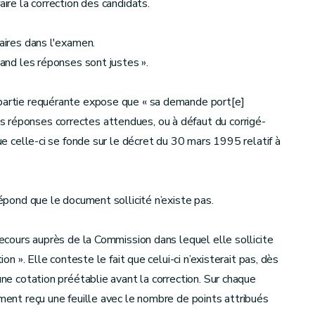
aire la correction des candidats.
laires dans l'examen.
uand les réponses sont justes ».
 partie requérante expose que « sa demande port[e]
 réponses correctes attendues, ou à défaut du corrigé-
que celle-ci se fonde sur le décret du 30 mars 1995 relatif à
répond que le document sollicité n’existe pas.
 recours auprès de la Commission dans lequel elle sollicite
ion ». Elle conteste le fait que celui-ci n’existerait pas, dès
une cotation préétablie avant la correction. Sur chaque
ement reçu une feuille avec le nombre de points attribués