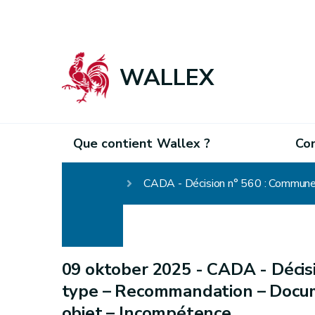
WALLEX
Que contient Wallex ?
Co
Homepage
CADA - Décision n° 560 : Commune 
09 oktober 2025 -
CADA - Décisi
type – Recommandation – Docum
objet – Incompétence