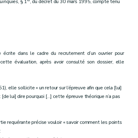
er
uinquies
, § 1
, du décret du 30 mars 1995, compte tenu
e écrite dans le cadre du recrutement d’un ouvrier pour
cette évaluation, après avoir consulté son dossier, elle
), elle sollicite « un retour sur l’épreuve afin que cela [lui]
[de lui] dire pourquoi […] cette épreuve théorique n’a pas
tie requérante précise vouloir « savoir comment les points
: