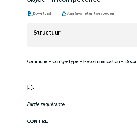
Download
Aan favorieten toevoegen
Structuur
Commune – Corrigé-type – Recommandation – Docume
[…],
Partie requérante
,
CONTRE :