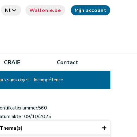
Nl
Wallonie.be
Mijn account
CRAIE
Contact
urs sans objet – Incompétence
dentificatienummer:560
atum akte : 09/10/2025
Thema(s)