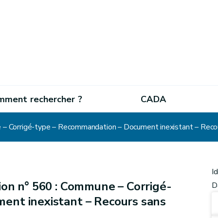
mment rechercher ?
CADA
– Corrigé-type – Recommandation – Document inexistant – Reco
I
on n° 560 : Commune – Corrigé-
D
ent inexistant – Recours sans