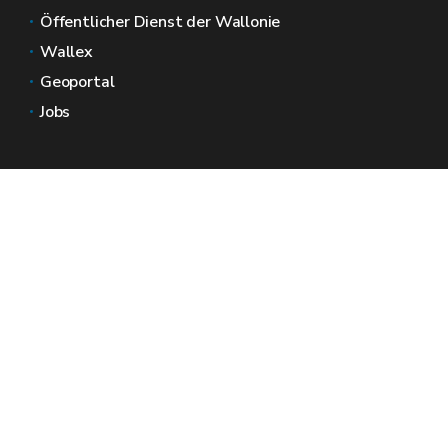
Öffentlicher Dienst der Wallonie
Wallex
Geoportal
Jobs
Kontaktieren Sie uns
Wallonische Räume
Presse
Reichen Sie eine Beschwerde beim SPW ein
Melden Sie eine Unregelmäßigkeit