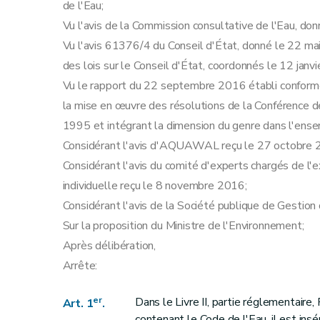
de l'Eau;
Vu l'avis de la Commission consultative de l'Eau, do
Vu l'avis 61376/4 du Conseil d'État, donné le 22 mai 
des lois sur le Conseil d'État, coordonnés le 12 janv
Vu le rapport du 22 septembre 2016 établi conformém
la mise en œuvre des résolutions de la Conférence 
1995 et intégrant la dimension du genre dans l'ense
Considérant l'avis d'AQUAWAL reçu le 27 octobre 
Considérant l'avis du comité d'experts chargés de 
individuelle reçu le 8 novembre 2016;
Considérant l'avis de la Société publique de Gestio
Sur la proposition du Ministre de l'Environnement;
Après délibération,
Arrête:
er
Dans le Livre II, partie réglementaire, Pa
Art. 1
.
contenant le Code de l'Eau, il est ins