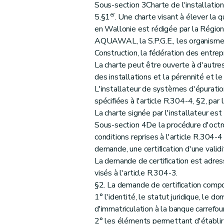
Sous-section 3Charte de l'installatio
er
5.§1
. Une charte visant à élever la 
en Wallonie est rédigée par la Région
AQUAWAL, la S.P.G.E., les organismes
Construction, la fédération des entre
La charte peut être ouverte à d'autres
des installations et la pérennité et l
L'installateur de systèmes d'épuratio
spécifiées à l'article R.304-4, §2, par 
La charte signée par l'installateur est
Sous-section 4De la procédure d'octroi
conditions reprises à l'article R.304-4 
demande, une certification d'une validi
La demande de certification est adres
visés à l'article R.304-3.
§2. La demande de certification comp
1° l'identité, le statut juridique, le d
d'immatriculation à la banque carrefo
2° les éléments permettant d'établir q