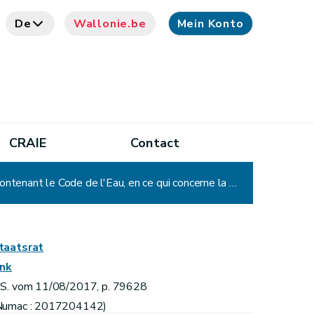
De
Wallonie.be
Mein Konto
CRAIE
Contact
Arrêté du Gouvernement wallon modifiant la partie réglementaire du Livre II du Code de l'Environnement contenant le Code de l'Eau, en ce qui concerne la certification des installateurs de systèmes d'épuration individuelle
taatsrat
ink
.S. vom 11/08/2017, p. 79628
Numac : 2017204142)