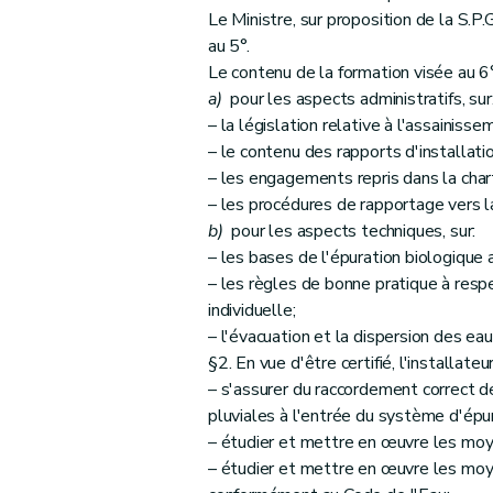
Le Ministre, sur proposition de la S.P.
au 5°.
Le contenu de la formation visée au 6
a)
pour les aspects administratifs, sur
– la législation relative à l'assainis
– le contenu des rapports d'installati
– les engagements repris dans la char
– les procédures de rapportage vers l
b)
pour les aspects techniques, sur:
– les bases de l'épuration biologique
– les règles de bonne pratique à resp
individuelle;
– l'évacuation et la dispersion des ea
§2. En vue d'être certifié, l'installateur
– s'assurer du raccordement correct d
pluviales à l'entrée du système d'épur
– étudier et mettre en œuvre les moye
– étudier et mettre en œuvre les mo