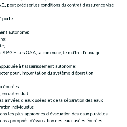
G.E., peut préciser les conditions du contrat d'assurance visé
° porte:
:
sement autonome;
ons;
te;
a S.P.G.E., les OAA, la commune, le maître d'ouvrage;
 appliquée à l'assainissement autonome;
ecter pour l'implantation du système d'épuration
ux épurées.
, en outre, doit:
es arrivées d'eaux usées et de la séparation des eaux
ation individuelle;
ns les plus appropriés d'évacuation des eaux pluviales;
yens appropriés d'évacuation des eaux usées épurées