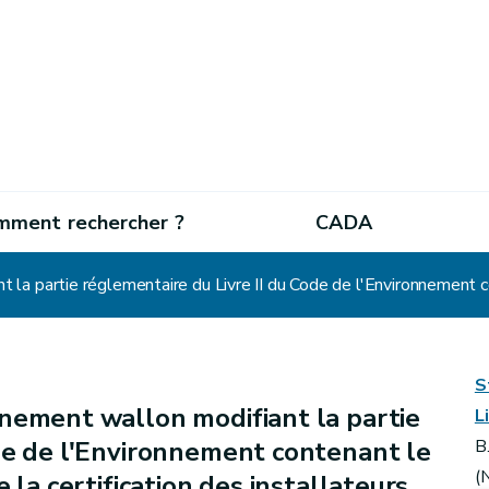
mment rechercher ?
CADA
S
nement wallon modifiant la partie
L
de de l'Environnement contenant le
B
(
 la certification des installateurs