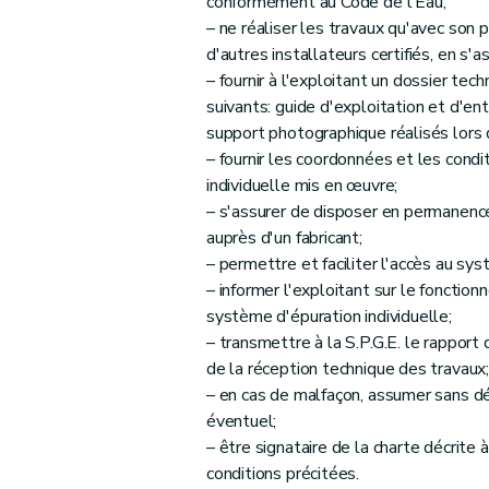
conformément au Code de l'Eau;
– ne réaliser les travaux qu'avec son 
d'autres installateurs certifiés, en s
– fournir à l'exploitant un dossier t
suivants: guide d'exploitation et d'en
support photographique réalisés lors de
– fournir les coordonnées et les condi
individuelle mis en œuvre;
– s'assurer de disposer en permanence
auprès d'un fabricant;
– permettre et faciliter l'accès au sy
– informer l'exploitant sur le fonctio
système d'épuration individuelle;
– transmettre à la S.P.G.E. le rapport 
de la réception technique des travaux
– en cas de malfaçon, assumer sans dél
éventuel;
– être signataire de la charte décrite 
conditions précitées.