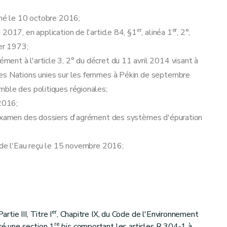
nné le 10 octobre 2016;
er
er
2017, en application de l'article 84, §1
, alinéa 1
, 2°,
ier 1973;
ent à l'article 3, 2° du décret du 11 avril 2014 visant à
des Nations unies sur les femmes à Pékin de septembre
mble des politiques régionales;
2016;
l'examen des dossiers d'agrément des systèmes d'épuration
n de l'Eau reçu le 15 novembre 2016;
er
rtie III, Titre I
, Chapitre IX, du Code de l'Environnement
re
éré une section 1
bis
comportant les articles R.304-1 à