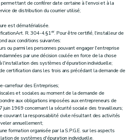
 permettant de conférer date certaine à l'envoi et à la
vice de distribution du courrier utilisé;
dure est dématérialisée.
er
ficationArt. R. 304-4.§1
. Pour être certifié, l'installeur de
ond aux conditions suivantes:
urs ou parmi les personnes pouvant engager l'entreprise
ndamnées par une décision coulée en force de la chose
à l'installation des systèmes d'épuration individuelle;
it de certification dans les trois ans précédant la demande de
e-carrefour des Entreprises;
 fiscales et sociales au moment de la demande de
répondre aux obligations imposées aux entrepreneurs de
7 juin 1969 concernant la sécurité sociale des travailleurs;
e couvrant la responsabilité civile résultant des activités
uveler annuellement;
'une formation organisée par la S.P.G.E. sur les aspects
llation de systèmes d'épuration individuelle.