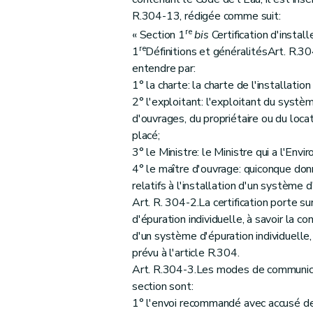
R.304-13, rédigée comme suit:
re
« Section 1
bis
Certification d'insta
re
1
Définitions et généralitésArt. R.304
entendre par:
1° la charte: la charte de l'installat
2° l'exploitant: l'exploitant du systèm
d'ouvrages, du propriétaire ou du loca
placé;
3° le Ministre: le Ministre qui a l'Env
4° le maître d'ouvrage: quiconque don
relatifs à l'installation d'un système
Art. R. 304-2.La certification porte su
d'épuration individuelle, à savoir la c
d'un système d'épuration individuelle,
prévu à l'article R.304.
Art. R.304-3.Les modes de communicati
section sont:
1° l'envoi recommandé avec accusé de