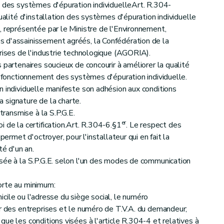
n des systèmes d'épuration individuelleArt. R.304-
qualité d'installation des systèmes d'épuration individuelle
, représentée par le Ministre de l'Environnement,
 d'assainissement agréés, la Confédération de la
prises de l'industrie technologique (AGORIA).
 partenaires soucieux de concourir à améliorer la qualité
e fonctionnement des systèmes d'épuration individuelle.
n individuelle manifeste son adhésion aux conditions
la signature de la charte.
 transmise à la S.P.G.E.
er
 de la certification.Art. R.304-6.§1
. Le respect des
permet d'octroyer, pour l'installateur qui en fait la
té d'un an.
sée à la S.P.G.E. selon l'un des modes de communication
orte au minimum:
omicile ou l'adresse du siège social, le numéro
ur des entreprises et le numéro de T.V.A. du demandeur;
ue les conditions visées à l'article R.304-4 et relatives à