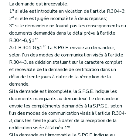
La demande est irrecevable:
1° si elle est introduite en violation de l'article R.304-3;
2° si elle est jugée incomplète à deux reprises;
3° si le demandeur ne fournit pas les renseignements ou
documents demandés dans le délai prévu à l'article
er
R.304-8, §1
.
er.
Art. R.304-8.§1
La S.P.G.E. envoie au demandeur,
selon l'un des modes de communication visés à l'article
R.304-3, sa décision statuant sur le caractère complet
et recevable de la demande de certification dans un
délai de trente jours à dater de la réception de la
demande.
Si la demande est incomplète, la S.P.G.E. indique les
documents manquants au demandeur. Le demandeur
envoie les compléments demandés à la S.P.G.E., selon
l'un des modes de communication visés à l'article R.304-
3, dans les trente jours à dater de la réception de la
er
notification visée à l'alinéa 1
.
Si la demande est irrecevable, la S.P.G.E. indique au