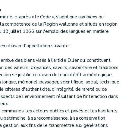
n
moine, ci-après « le Code », s'applique aux biens qui
 la compétence de la Région wallonne et situés en région
u 18 juillet 1966 sur l'emploi des langues en matière
en utilisant l'appellation suivante :
emble des biens visés à l'article D.1er qui constituent,
 des valeurs, croyances, savoirs, savoir-faire et traditions
ction se justifie en raison de leur intérêt archéologique,
istorique, mémoriel, paysager, scientifique, social, technique
u Développement territorial
 critères d'authenticité, d'intégrité, de rareté ou de
 aspects de l'environnement résultant de l'interaction dans
ieux.
s communes, les acteurs publics et privés et les habitants
du patrimoine, à sa reconnaissance, à sa conservation
 gestion, aux fins de le transmettre aux générations