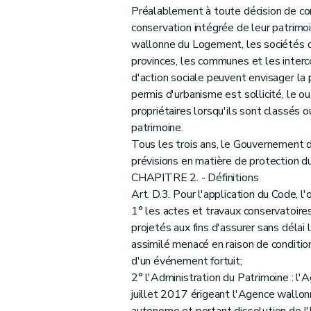
Art. 39
Préalablement à toute décision de co
Art. 40
conservation intégrée de leur patrimo
Art. 41
wallonne du Logement, les sociétés de
provinces, les communes et les interc
Art. 42
d'action sociale peuvent envisager la p
Art. 43
permis d'urbanisme est sollicité, le o
Art. 44
propriétaires lorsqu'ils sont classés o
Art. 45
patrimoine.
Art. 46
Tous les trois ans, le Gouvernement d
Art. 47
prévisions en matière de protection d
CHAPITRE 2. - Définitions
Art. 48
Art. D.3. Pour l'application du Code, l'
Art. 49
1° les actes et travaux conservatoire
Art. 50
projetés aux fins d'assurer sans délai
Art. 51
assimilé menacé en raison de conditio
Art. 52
d'un événement fortuit;
Art. 53
2° l'Administration du Patrimoine : l
juillet 2017 érigeant l'Agence wallon
Art. 54