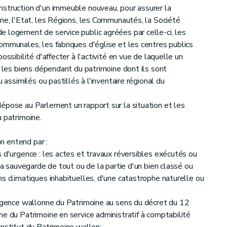
nstruction d'un immeuble nouveau, pour assurer la
ine, l'Etat, les Régions, les Communautés, la Société
 logement de service public agréées par celle-ci, les
ommunales, les fabriques d'église et les centres publics
ossibilité d'affecter à l'activité en vue de laquelle un
u les biens dépendant du patrimoine dont ils sont
u assimilés ou pastillés à l'inventaire régional du
épose au Parlement un rapport sur la situation et les
u patrimoine.
on entend par :
s d'urgence : les actes et travaux réversibles exécutés ou
 la sauvegarde de tout ou de la partie d'un bien classé ou
ns climatiques inhabituelles, d'une catastrophe naturelle ou
'Agence wallonne du Patrimoine au sens du décret du 12
ne du Patrimoine en service administratif à comptabilité