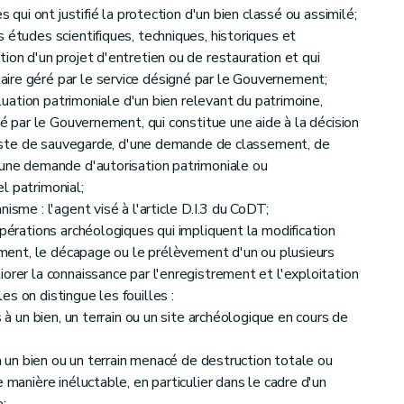
s qui ont justifié la protection d'un bien classé ou assimilé;
 études scientifiques, techniques, historiques et
ion d'un projet d'entretien ou de restauration et qui
ire géré par le service désigné par le Gouvernement;
valuation patrimoniale d'un bien relevant du patrimoine,
né par le Gouvernement, qui constitue une aide à la décision
a liste de sauvegarde, d'une demande de classement, de
'une demande d'autorisation patrimoniale ou
l patrimonial;
isme : l'agent visé à l'article D.I.3 du CoDT;
opérations archéologiques qui impliquent la modification
sement, le décapage ou le prélèvement d'un ou plusieurs
orer la connaissance par l'enregistrement et l'exploitation
s on distingue les fouilles :
s à un bien, un terrain ou un site archéologique en cours de
 à un bien ou un terrain menacé de destruction totale ou
 manière inéluctable, en particulier dans le cadre d'un