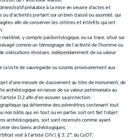
Institut du Patrimoine wallon;
 administratif préalable à la mise en oeuvre d'actes et
 ou d'activités portant sur un bien classé ou assimilé, qui
agées afin de conserver les critères et intérêts qui ont
n;
e matériel, y compris paléontologique, ou sa trace, situé sur
 envisagé comme un témoignage de l'activité de l'homme ou
e civilisations révolues, indépendamment de sa valeur
 sur la liste de sauvegarde ou soumis provisoirement aux
 l'objet d'une mesure de classement au titre de monument, de
ite archéologique en raison de sa valeur patrimoniale au
l'article D.2 afin d'en assurer sa protection;
rtographique qui détermine des périmètres contenant tout
non bâtis qui, en tout ou en partie, soit ont fait l'objet
iens archéologiques, soit sont recensés comme ayant
celer des biens archéologiques;
tificat visé à l'article D.IV.I, § 3, 2°, du CoDT;