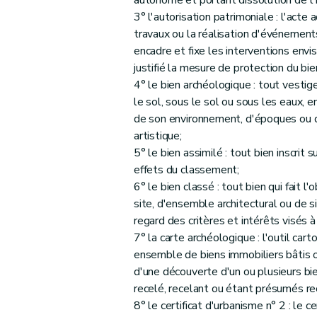
autonome et portant dissolution de l'
Art. 55
3° l'autorisation patrimoniale : l'acte
Art. 56
travaux ou la réalisation d'événements
Art. 57
encadre et fixe les interventions envis
Art. 58
justifié la mesure de protection du bie
Art. 59
4° le bien archéologique : tout vestig
le sol, sous le sol ou sous les eaux,
Art. 60
de son environnement, d'époques ou d
Art. 61
artistique;
Art. 62
5° le bien assimilé : tout bien inscrit
Art. 63
effets du classement;
Chapitre 2
Dispositions transitoires
6° le bien classé : tout bien qui fait
Art. 64
site, d'ensemble architectural ou de s
regard des critères et intérêts visés à 
Art. 65
7° la carte archéologique : l'outil ca
Art. 66
ensemble de biens immobiliers bâtis ou 
Art. 67
d'une découverte d'un ou plusieurs b
Art. 68
recelé, recelant ou étant présumés re
Art. 69
8° le certificat d'urbanisme n° 2 : le cer