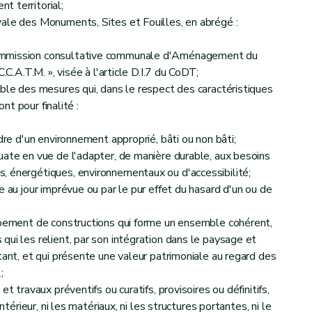
 territorial;
ale des Monuments, Sites et Fouilles, en abrégé :
ommission consultative communale d'Aménagement du
.C.A.T.M. », visée à l'article D.I.7 du CoDT;
mble des mesures qui, dans le respect des caractéristiques
ont pour finalité :
dre d'un environnement approprié, bâti ou non bâti;
uate en vue de l'adapter, de manière durable, aux besoins
, énergétiques, environnementaux ou d'accessibilité;
e au jour imprévue ou par le pur effet du hasard d'un ou de
upement de constructions qui forme un ensemble cohérent,
qui les relient, par son intégration dans le paysage et
tant, et qui présente une valeur patrimoniale au regard des
;
t travaux préventifs ou curatifs, provisoires ou définitifs,
ntérieur, ni les matériaux, ni les structures portantes, ni le