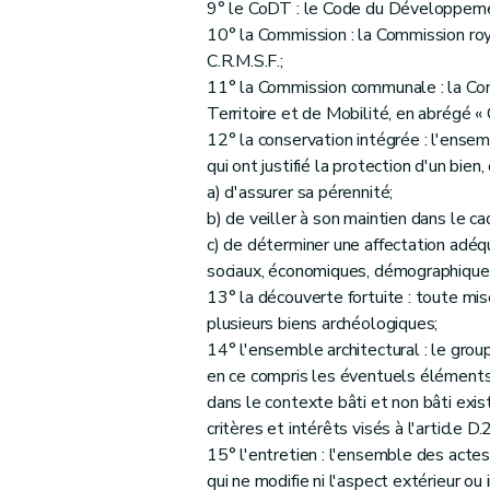
Art. 70
9° le CoDT : le Code du Développement
10° la Commission : la Commission roy
Art. 71
C.R.M.S.F.;
Art. 72
11° la Commission communale : la C
Art. 73
Territoire et de Mobilité, en abrégé « C
Art. 74
12° la conservation intégrée : l'ense
Art. 75
qui ont justifié la protection d'un bien, 
Chapitre 3
Dispositions finales
a) d'assurer sa pérennité;
b) de veiller à son maintien dans le ca
Art. 76
c) de déterminer une affectation adéq
Art. 77
sociaux, économiques, démographiques
13° la découverte fortuite : toute mis
plusieurs biens archéologiques;
14° l'ensemble architectural : le gro
en ce compris les éventuels éléments 
dans le contexte bâti et non bâti exis
critères et intérêts visés à l'article D.2
15° l'entretien : l'ensemble des actes e
qui ne modifie ni l'aspect extérieur ou i