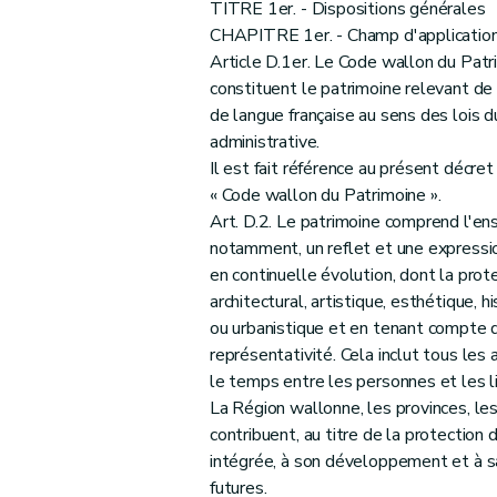
Art. 24
TITRE 1er. - Dispositions générales
CHAPITRE 1er. - Champ d'applicatio
Art. 25
Article D.1er. Le Code wallon du Patri
Art. 26
constituent le patrimoine relevant de
Art. 27
de langue française au sens des lois d
Art. 28
administrative.
Art. 29
Il est fait référence au présent décret 
Art. 30
« Code wallon du Patrimoine ».
Art. D.2. Le patrimoine comprend l'ens
Art. 31
notamment, un reflet et une expression
Art. 32
en continuelle évolution, dont la prote
Art. 33
architectural, artistique, esthétique, h
Section 5
Modifications apportées au Code d
ou urbanistique et en tenant compte de
Art. 34
représentativité. Cela inclut tous les
Art. 35
le temps entre les personnes et les l
La Région wallonne, les provinces, le
Art. 36
contribuent, au titre de la protection 
Art. 37
intégrée, à son développement et à sa
Art. 38
futures.