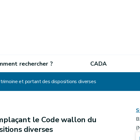
mment rechercher ?
CADA
rimoine et portant des dispositions diverses
S
mplaçant le Code wallon du
B
sitions diverses
(