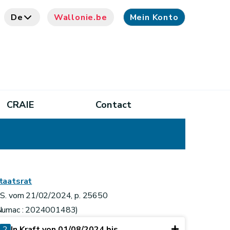
De
Wallonie.be
Mein Konto
CRAIE
Contact
taatsrat
.S. vom 21/02/2024, p. 25650
Numac : 2024001483)
2
In Kraft von 01/08/2024 bis ...