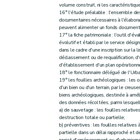
volume construit, ni les caractéristique
16° l'étude préalable : l'ensemble des
documentaires nécessaires à l'élaborat
peuvent alimenter un fonds documenta
17° la fiche patrimoniale : l'outil d'é
évolutif et établi par le service désig
dans le cadre d'une inscription sur l
déclassement ou de requalification, d
d'établissement d'un plan opérationne
18° le fonctionnaire délégué de l'Urban
19° les fouilles archéologiques : les 
d'un bien ou d'un terrain, par le creu
biens archéologiques, destinée à améli
des données récoltées, parmi lesquelle
a) de sauvetage : les fouilles relative
destruction totale ou partielle;
b) préventives : les fouilles relatives
partielle dans un délai rapproché et de