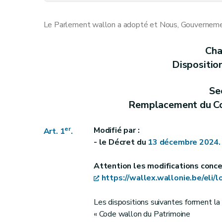
Art. 10
Art. 11
Le Parlement wallon a adopté et Nous, Gouvernement
Art. 12
Art. 13
Cha
Art. 14
Dispositio
Art. 15
Section 3
Se
Art. 16
Remplacement du Co
Section 4
Modifications apportées au décret du 5 février 2015 relatif aux imp
Art. 17
er
Modifié par :
Art. 1
.
Art. 18
- le Décret du
13 décembre 2024.
Art. 19
Attention les modifications conce
Art. 20
https://wallex.wallonie.be/eli
Art. 21
Art. 22
Les dispositions suivantes forment la
Art. 23
« Code wallon du Patrimoine