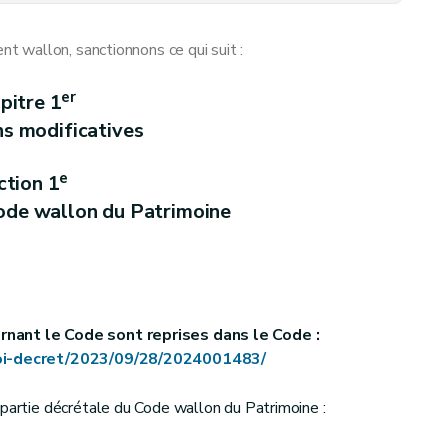
 wallon, sanctionnons ce qui suit :
er
pitre 1
ns modificatives
e
ction 1
de wallon du Patrimoine
lantations commerciales (section et articles 17 à 33 abrogés par le Décret du 13 décembre 2024, art.256)
rnant le Code sont reprises dans le Code :
/loi-decret/2023/09/28/2024001483/
 partie décrétale du Code wallon du Patrimoine :