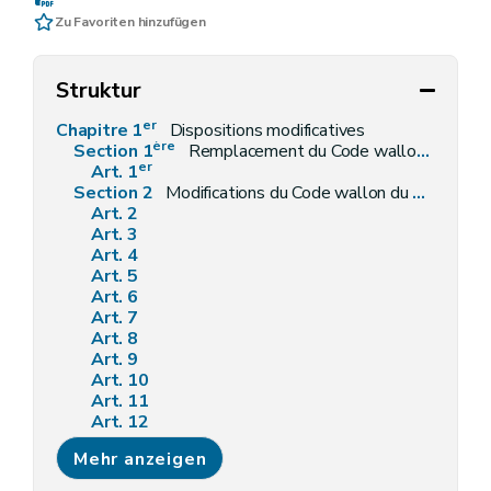
Zu Favoriten hinzufügen
Struktur
er
Chapitre 1
Dispositions modificatives
ère
Section 1
Remplacement du Code wallon du Patrimoine - partie réglementaire
er
Art. 1
Section 2
Modifications du Code wallon du Développement territorial - partie réglementaire
Art. 2
Art. 3
Art. 4
Art. 5
Art. 6
Art. 7
Art. 8
Art. 9
Art. 10
Art. 11
Art. 12
Art. 13
Mehr anzeigen
Art. 14
Section 3
Modification du Code wallon du Patrimoine