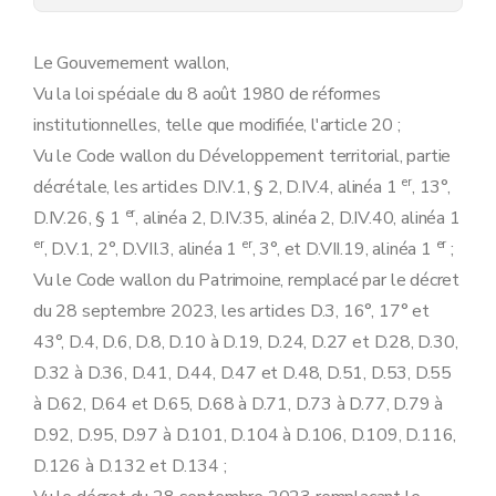
Art. 15
Section 4
Modification de l'arrêté du Gouvernement wallon du 2 avril 2015 relatif à la procédure et à diverses mesures d'exécution du décret du 5 février 2015 relatif aux implantations commerciales et modifiant le Livre I
Art. 16
Le Gouvernement wallon,
Chapitre 2
Dispositions finales
Vu la loi spéciale du 8 août 1980 de réformes
Art. 17
Art. 18
institutionnelles, telle que modifiée, l'article 20 ;
Vu le Code wallon du Développement territorial, partie
er
décrétale, les articles D.IV.1, § 2, D.IV.4, alinéa 1
, 13°,
er
D.IV.26, § 1
, alinéa 2, D.IV.35, alinéa 2, D.IV.40, alinéa 1
er
er
er
, D.V.1, 2°, D.VII.3, alinéa 1
, 3°, et D.VII.19, alinéa 1
;
Vu le Code wallon du Patrimoine, remplacé par le décret
du 28 septembre 2023, les articles D.3, 16°, 17° et
43°, D.4, D.6, D.8, D.10 à D.19, D.24, D.27 et D.28, D.30,
D.32 à D.36, D.41, D.44, D.47 et D.48, D.51, D.53, D.55
à D.62, D.64 et D.65, D.68 à D.71, D.73 à D.77, D.79 à
D.92, D.95, D.97 à D.101, D.104 à D.106, D.109, D.116,
D.126 à D.132 et D.134 ;