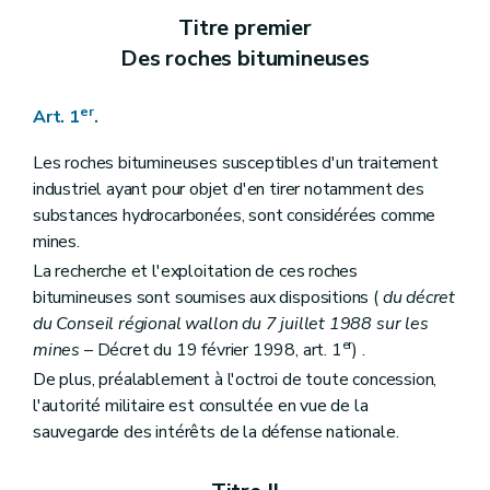
Art. 15
Art. 16
Titre premier
Titre VI
(
De la participation de la Région wallonne à l'exercice des droits conférés par le permis
Des roches bitumineuses
Art. 17
Titre VII
Des mesures spéciales d'hygiène en faveur des ouvriers
Art. 18
er
Art. 1
.
Titre VIII
De la surveillance par l'administration
Art. 19
Les roches bitumineuses susceptibles d'un traitement
Art. 20
Art. 21
industriel ayant pour objet d'en tirer notamment des
Titre IX
Des expertises
substances hydrocarbonées, sont considérées comme
Art. 22
mines.
Titre X
Des pénalités
Art. 23
La recherche et l'exploitation de ces roches
bitumineuses sont soumises aux dispositions (
du décret
du Conseil régional wallon du 7 juillet 1988 sur les
er
mines
– Décret du 19 février 1998, art. 1
) .
De plus, préalablement à l'octroi de toute concession,
l'autorité militaire est consultée en vue de la
sauvegarde des intérêts de la défense nationale.