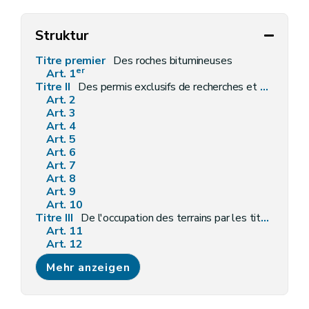
Struktur
Titre premier
Des roches bitumineuses
er
Art. 1
Titre II
Des permis exclusifs de recherches et d'exploitation du pétrole et des gaz combustibles
Art. 2
Art. 3
Art. 4
Art. 5
Art. 6
Art. 7
Art. 8
Art. 9
Art. 10
Titre III
De l'occupation des terrains par les titulaires de permis
Art. 11
Art. 12
Art. 13
Mehr anzeigen
Titre IV
Des communications déclarées d'utilité publique
Art. 14
Titre V
De la réparation des dommages