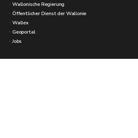
Wallonische Regierung
Öffentlicher Dienst der Wallonie
Wallex
Geoportal
Jobs
Kontaktieren Sie uns
Wallonische Räume
Presse
Reichen Sie eine Beschwerde beim SPW ein
Melden Sie eine Unregelmäßigkeit