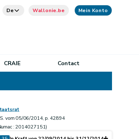
De
Wallonie.be
Mein Konto
CRAIE
Contact
taatsrat
.S. vom 05/06/2014, p. 42894
Numac : 2014027151)
35
In Kraft von 22/09/2014 bis 31/12/2014