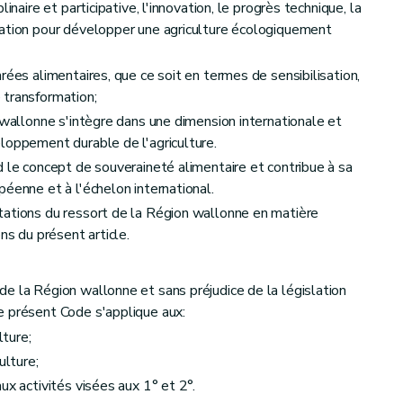
inaire et participative, l'innovation, le progrès technique, la
ntroduites par voie électronique
mation pour développer une agriculture écologiquement
rées alimentaires, que ce soit en termes de sensibilisation,
 transformation;
 wallonne s'intègre dans une dimension internationale et
acteurs, au suivi et à la coordination des politiques agricoles
loppement durable de l'agriculture.
iculture, de l'Agro-Alimentaire et de l'Alimentation
d le concept de souveraineté alimentaire et contribue à sa
éenne et à l'échelon international.
tations du ressort de la Région wallonne en matière
ns du présent article.
e la Région wallonne et sans préjudice de la législation
nes
e présent Code s'applique aux:
lture;
 des producteurs
ulture;
e scientifique
ux activités visées aux 1° et 2°.