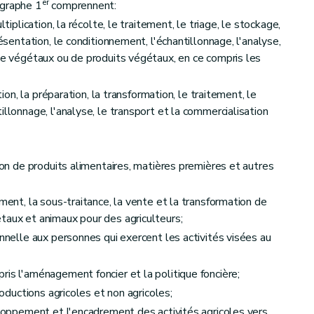
er
agraphe 1
comprennent:
ltiplication, la récolte, le traitement, le triage, le stockage,
re
résentation, le conditionnement, l'échantillonnage, l'analyse,
 de végétaux ou de produits végétaux, en ce compris les
tion, la préparation, la transformation, le traitement, le
illonnage, l'analyse, le transport et la commercialisation
tion de produits alimentaires, matières premières et autres
iculture wallonne
ement, la sous-traitance, la vente et la transformation de
taux et animaux pour des agriculteurs;
onnelle aux personnes qui exercent les activités visées au
ris l'aménagement foncier et la politique foncière;
roductions agricoles et non agricoles;
veloppement et l'encadrement des activités agricoles vers