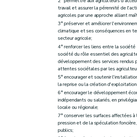
2° permettre aux agriculteurs d'accéd
Art. D33
travail et assurer la pérennité de l'ac
agricoles par une approche alliant maî
Art. D34
3° préserver et améliorer l'environne
Art. D35
climatique et ses conséquences en te
Art. D36
secteur agricole;
Art. D37
4° renforcer les liens entre la société 
Art. D38
société du rôle essentiel des agriculte
Art. D39
développement des services rendus par
Art. D40
attentes sociétales par les agriculteu
Section 2
Les traitements de données à caractère person
5° encourager et soutenir l'installatio
la reprise ou la création d'exploitation
Art. D41
6° encourager le développement économ
Art. D42
indépendants ou salariés, en privilégi
Section 3
Les traitements de données à caractère pe
locale ou régionale;
Art. D43
7° conserver les surfaces affectées à l
Art. D44
pression et de la spéculation foncière
Art. D45
publics;
Art. D46