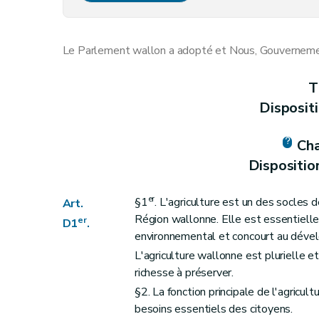
Art. D7
Art. D8
Le Parlement wallon a adopté et Nous, Gouvernement
Art. D9
Art. D10
T
Section 3
Dispositions relatives à l'octroi
Disposit
Art. D11
Art. D12
Cha
Art. D13
Dispositio
Art. D14
Section 4
Moyens de conférer une date cer
er
§1
. L'agriculture est un des socles 
Art.
Art. D15
Région wallonne. Elle est essentiell
er
D1
.
environnemental et concourt au déve
Art. D16
L'agriculture wallonne est plurielle e
Section 5
Recours administratifs
richesse à préserver.
Art. D17
§2. La fonction principale de l'agricul
Art. D18
besoins essentiels des citoyens.
Section 6
L'action en cessation