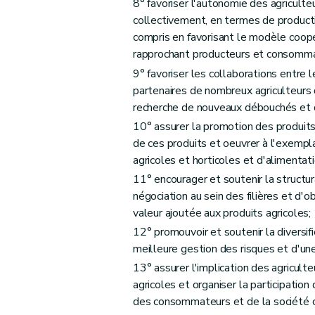
8° favoriser l'autonomie des agriculte
Art. D47
collectivement, en termes de producti
compris en favorisant le modèle coopér
Art. D48
rapprochant producteurs et consommate
Art. D49
9° favoriser les collaborations entre l
Art. D50
partenaires de nombreux agriculteurs 
Section 4
Les traitements de données à car
recherche de nouveaux débouchés et d
Art. D51
10° assurer la promotion des produits i
Art. D52
de ces produits et oeuvrer à l'exempl
Art. D53
agricoles et horticoles et d'alimentat
Art. D54
11° encourager et soutenir la structura
Art. D55
négociation au sein des filières et d'o
valeur ajoutée aux produits agricoles;
Art. D56
12° promouvoir et soutenir la diversifi
Art. D57
meilleure gestion des risques et d'une
Art. D58
13° assurer l'implication des agriculte
Section 5
Les traitements de données à caractère pers
agricoles et organiser la participation
Art. D59
des consommateurs et de la société ci
Art. D60