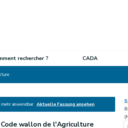
mment rechercher ?
CADA
lture
S
ht mehr anwendbar.
Aktuelle Fassung ansehen
B
(
u Code wallon de l'Agriculture