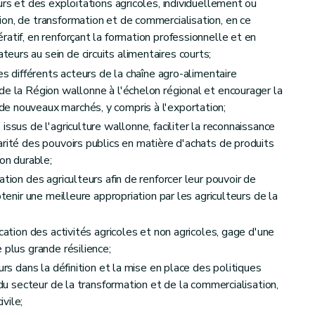
urs et des exploitations agricoles, individuellement ou
on, de transformation et de commercialisation, en ce
atif, en renforçant la formation professionnelle et en
urs au sein de circuits alimentaires courts;
es différents acteurs de la chaîne agro-alimentaire
de la Région wallonne à l'échelon régional et encourager la
actère personnel de l'observatoire foncier
e nouveaux marchés, y compris à l'exportation;
ssus de l'agriculture wallonne, faciliter la reconnaissance
arité des pouvoirs publics en matière d'achats de produits
ion durable;
tion des agriculteurs afin de renforcer leur pouvoir de
btenir une meilleure appropriation par les agriculteurs de la
cation des activités agricoles et non agricoles, gage d'une
 plus grande résilience;
urs dans la définition et la mise en place des politiques
onnel de l'Agence wallonne pour la Promotion d'une Agriculture de qualité
 du secteur de la transformation et de la commercialisation,
vile;