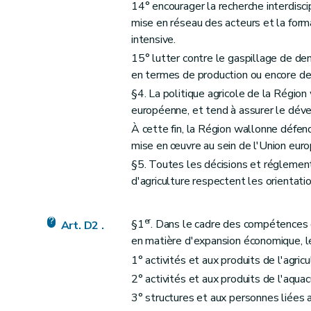
14° encourager la recherche interdiscipl
Section 6
Les documents et les demandes i
mise en réseau des acteurs et la for
Art. D61
intensive.
Art. D62
15° lutter contre le gaspillage de den
en termes de production ou encore de
Art. D63
§4. La politique agricole de la Région
Titre III
Dispositions relatives à la participation des 
européenne, et tend à assurer le déve
er
Chapitre I
Conseil supérieur wallon de l'Agr
À cette fin, la Région wallonne défen
Art. D64
mise en œuvre au sein de l'Union europ
Art. D65
§5. Toutes les décisions et réglemen
Art. D66
d'agriculture respectent les orientatio
Art. D67
Chapitre II
Participation des agriculteurs
er
§1
. Dans le cadre des compétences d
Art. D2 .
re
Section 1
Associations agricoles wallon
en matière d'expansion économique, l
Section 2
Collège des producteurs
1° activités et aux produits de l'agricu
Section 3
Support opérationnel au collège
2° activités et aux produits de l'aquac
Chapitre III
Cellule de prospective et de veill
3° structures et aux personnes liées a
Art. D80