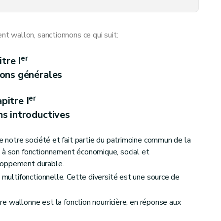
 wallon, sanctionnons ce qui suit:
er
itre I
, à l'emploi et au contrôle des subventions
ions générales
er
pitre I
ns introductives
taine à un document et computation des délais
de notre société et fait partie du patrimoine commun de la
e à son fonctionnement économique, social et
loppement durable.
t multifonctionnelle. Cette diversité est une source de
ture wallonne est la fonction nourricière, en réponse aux