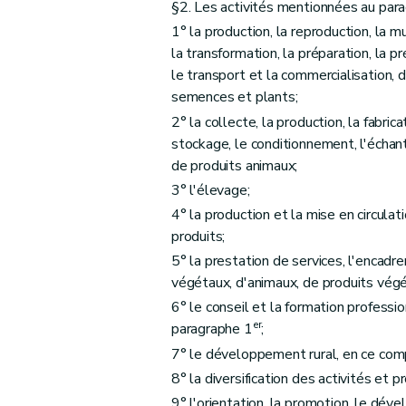
§2. Les activités mentionnées au par
Art. D81
1° la production, la reproduction, la mu
Chapitre IV
Comité stratégique de l'agricultu
la transformation, la préparation, la p
Art. D82
le transport et la commercialisation,
semences et plants;
Art. D83
2° la collecte, la production, la fabrica
Art. D84
stockage, le conditionnement, l'échant
Art. D85
de produits animaux;
Art. D86
3° l'élevage;
Art. D87
4° la production et la mise en circula
Chapitre V
Rapport annuel sur l'état de l'agr
produits;
Art. D88
5° la prestation de services, l'encadr
Art. D89
végétaux, d'animaux, de produits végé
Art. D90
6° le conseil et la formation professi
er
Titre IV
L'agriculteur
paragraphe 1
;
er
Chapitre I
La cotitularité
7° le développement rural, en ce comp
8° la diversification des activités et p
Art. D91
9° l'orientation, la promotion, le dé
Art. D92