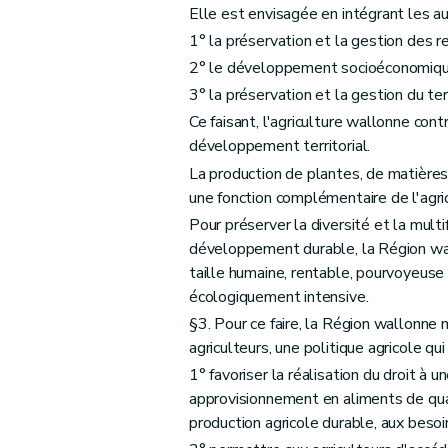
Elle est envisagée en intégrant les au
Art. D19
1° la préservation et la gestion des re
Titre II
De la récolte et de la gestion des donn
2° le développement socioéconomique 
Chapitre I
Le système intégré de gestion et 
3° la préservation et la gestion du te
Section 1
Le système intégré de gestion e
Ce faisant, l'agriculture wallonne contr
Section 2
Le fonds SIGeC
développement territorial.
Art. D25
La production de plantes, de matières
Art. D26
une fonction complémentaire de l'agri
Art. D27
Pour préserver la diversité et la multi
développement durable, la Région wall
Chapitre II
La demande unique
taille humaine, rentable, pourvoyeuse 
Art. D28
écologiquement intensive.
Art. D29
§3. Pour ce faire, la Région wallonne
Art. D30
agriculteurs, une politique agricole qui
Art. D31
1° favoriser la réalisation du droit à
Art. D32
approvisionnement en aliments de qual
Chapitre III
Les données
production agricole durable, aux besoi
re
Section 1
Les traitements de données à 