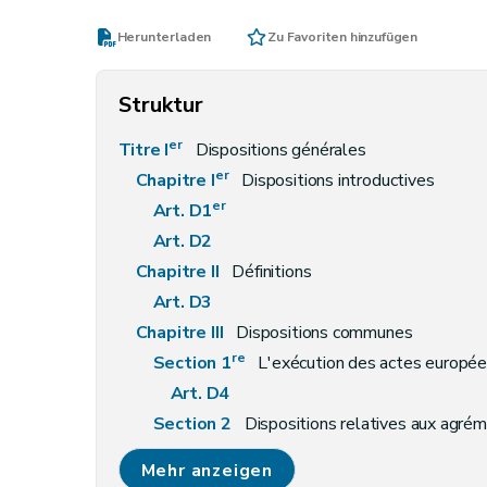
Herunterladen
Zu Favoriten hinzufügen
Struktur
er
Titre I
Dispositions générales
er
Chapitre I
Dispositions introductives
er
Art. D1
Art. D2
Chapitre II
Définitions
Art. D3
Chapitre III
Dispositions communes
re
Section 1
L'exécution des actes europé
Art. D4
Section 2
Dispositions relatives aux agré
Art. D5
Mehr anzeigen
Art. D6