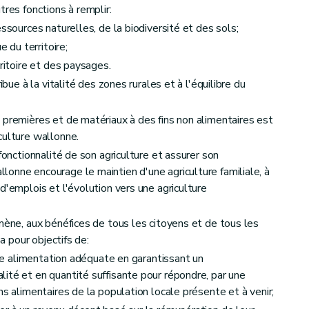
tres fonctions à remplir:
ssources naturelles, de la biodiversité et des sols;
ées
du territoire;
de contrôle " SIGeC " et le fonds SIGeC
rritoire et des paysages.
t de contrôle " SIGeC "
ibue à la vitalité des zones rurales et à l'équilibre du
 premières et de matériaux à des fins non alimentaires est
culture wallonne.
fonctionnalité de son agriculture et assurer son
onne encourage le maintien d'une agriculture familiale, à
d'emplois et l'évolution vers une agriculture
 mène, aux bénéfices de tous les citoyens et de tous les
 a pour objectifs de:
 une alimentation adéquate en garantissant un
ité et en quantité suffisante pour répondre, par une
ns alimentaires de la population locale présente et à venir;
caractère personnel de l'organisme payeur