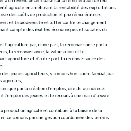
er à un revenu décent basé sur la rémunération de leur
tivité agricole en améliorant la rentabilité des exploitations
trise des coûts de production et prix rémunérateurs;
ment et la biodiversité et lutter contre le changement
nant compte des réalités économiques et sociales du
et l'agriculture par, d'une part, la reconnaissance par la
urs, la reconnaissance, la valorisation et le
 l'agriculture et d'autre part, la reconnaissance des
rs;
nel pour les systèmes de qualité européens et pour la qualité différenciée
n des jeunes agriculteurs, y compris hors cadre familial, par
s agricoles;
ique par la création d'emplois, directs ou indirects,
ant l'emploi des jeunes et le recours à une main d'œuvre
rsonnel relatives à l'aménagement foncier et à la politique foncière
a production agricole et contribuer à la baisse de la
, en ce compris par une gestion coordonnée des terrains