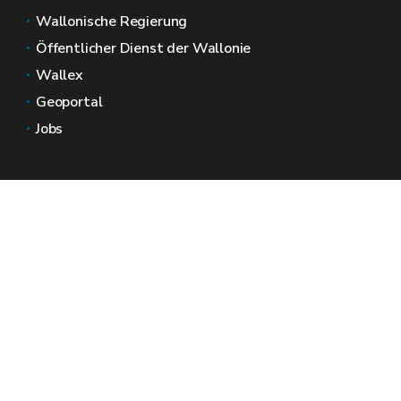
Wallonische Regierung
Öffentlicher Dienst der Wallonie
Wallex
Geoportal
Jobs
Kontaktieren Sie uns
Wallonische Räume
Presse
Reichen Sie eine Beschwerde beim SPW ein
Melden Sie eine Unregelmäßigkeit