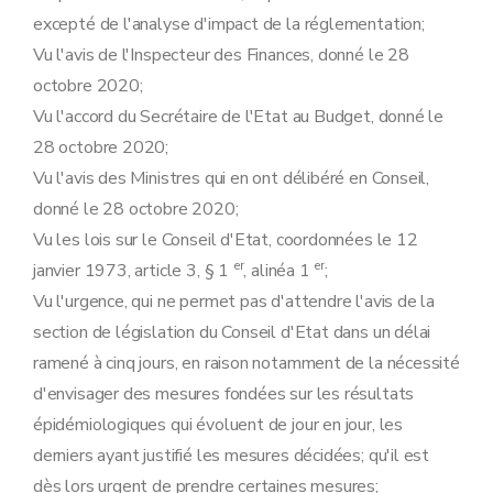
Art. 28
excepté de l'analyse d'impact de la réglementation;
Art. 29
Vu l'avis de l'Inspecteur des Finances, donné le 28
Art. 30
Art. 31
octobre 2020;
Annexe
Vu l'accord du Secrétaire de l'Etat au Budget, donné le
Annexe
28 octobre 2020;
Vu l'avis des Ministres qui en ont délibéré en Conseil,
donné le 28 octobre 2020;
Vu les lois sur le Conseil d'Etat, coordonnées le 12
er
er
janvier 1973, article 3, § 1
, alinéa 1
;
Vu l'urgence, qui ne permet pas d'attendre l'avis de la
section de législation du Conseil d'Etat dans un délai
ramené à cinq jours, en raison notamment de la nécessité
d'envisager des mesures fondées sur les résultats
épidémiologiques qui évoluent de jour en jour, les
derniers ayant justifié les mesures décidées; qu'il est
dès lors urgent de prendre certaines mesures;