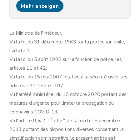
Chapitre 4
Marchés et organisation de l'espace public aux alentours des rues commerçantes et centre commerciaux
Mehr anzeigen
Art. 12
Art. 13
Chapitre 5
Déplacements et rassemblements
Art. 14
Art. 15
La Ministre de l'Intérieur,
Art. 16
Vu la loi du 31 décembre 1963 sur la protection civile,
Art. 17
Art. 18
l'article 4;
Chapitre 6
Transports publics
Vu la loi du 5 août 1992 sur la fonction de police, les
Art. 19
Chapitre 7
Enseignement
articles 11 et 42;
Art. 20
Vu la loi du 15 mai 2007 relative à la sécurité civile, les
Chapitre 8
Frontières
Art. 21
articles 181, 182 et 187;
Art. 22
Vu l'arrêté ministériel du 18 octobre 2020 portant des
Chapitre 9
Responsabilités individuelles
Art. 23
mesures d'urgence pour limiter la propagation du
Art. 24
coronavirus COVID-19;
Art. 25
Chapitre 10
Sanctions
Vu l'article 8, § 2, 1° et 2°, de la loi du 15 décembre
Art. 26
2013 portant des dispositions diverses concernant la
Chapitre 11
Dispositions finales et abrogatoires
simplification administrative, le présent arrêté est
Art. 27