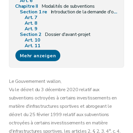
Art. 6
Chapitre II
Modalités de subventions
Section 1 re
Introduction de la demande d'octroi de subvention
Art. 7
Art. 8
Art. 9
Section 2
Dossier d'avant-projet
Art. 10
Art. 11
Art. 12
Mehr anzeigen
Art. 13
Section 3
Dossier au stade projet
Art. 14
Art. 15
Section 4
Dossier d'attribution de marché
Le Gouvernement wallon,
Art. 16
Vu le décret du 3 décembre 2020 relatif aux
Chapitre III
Liquidation de la subvention
Section 1 re
Liquidation des avances
subventions octroyées à certains investissements en
Art. 17
matière d'infrastructures sportives et abrogeant le
Section 2
Liquidation du solde
Art. 18
décret du 25 février 1999 relatif aux subventions
Art. 19
octroyées à certains investissements en matière
Chapitre IV
Mesures communes
Art. 20
d'infrastructures sportives, les articles 2, § 2, 3, 4°, c, 4,