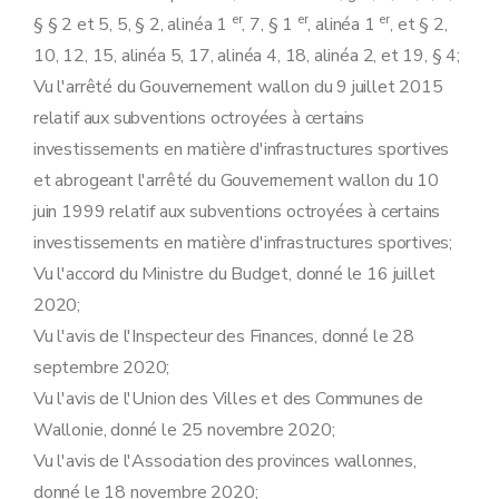
Art. 21
er
er
er
§ § 2 et 5, 5, § 2, alinéa 1
, 7, § 1
, alinéa 1
, et § 2,
Art. 22
Chapitre V
Subventions de promotion
10, 12, 15, alinéa 5, 17, alinéa 4, 18, alinéa 2, et 19, § 4;
Art. 23
Vu l'arrêté du Gouvernement wallon du 9 juillet 2015
Art. 24
Art. 25
relatif aux subventions octroyées à certains
Chapitre VI
Dispositions finales
investissements en matière d'infrastructures sportives
Art. 26
et abrogeant l'arrêté du Gouvernement wallon du 10
Art. 27
juin 1999 relatif aux subventions octroyées à certains
investissements en matière d'infrastructures sportives;
Vu l'accord du Ministre du Budget, donné le 16 juillet
2020;
Vu l'avis de l'Inspecteur des Finances, donné le 28
septembre 2020;
Vu l'avis de l'Union des Villes et des Communes de
Wallonie, donné le 25 novembre 2020;
Vu l'avis de l'Association des provinces wallonnes,
donné le 18 novembre 2020;