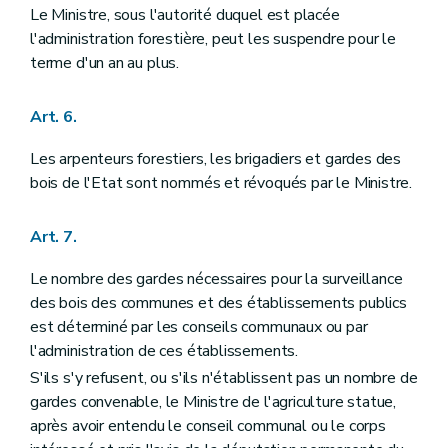
Art. 97
Le Ministre, sous l'autorité duquel est placée
Art. 98
l'administration forestière, peut les suspendre pour le
Art. 99
Art. 100
terme d'un an au plus.
Art. 101
Art. 102
Titre X
Police et conservation des bois
Art. 6.
Art. 103
Art. 104
Les arpenteurs forestiers, les brigadiers et gardes des
Art. 105
bois de l'Etat sont nommés et révoqués par le Ministre.
Art. 106
Art. 107
Art. 108
Art. 7.
Art. 109
Art. 110
Le nombre des gardes nécessaires pour la surveillance
Art. 111
des bois des communes et des établissements publics
Art. 112
Art. 113
est déterminé par les conseils communaux ou par
Art. 114
l'administration de ces établissements.
Art. 115
S'ils s'y refusent, ou s'ils n'établissent pas un nombre de
Art. 116
Art. 117
gardes convenable, le Ministre de l'agriculture statue,
Art. 118
après avoir entendu le conseil communal ou le corps
Art. 119