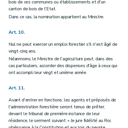
Art. 163
bois de ces communes ou établissements et d'un
Art. 164
canton de bois de l'Etat.
Art. 165
Dans ce cas, la nomination appartient au Ministre.
Art. 166
Art. 167
Art. 168
Art. 10.
Art. 169
Art. 170
Nul ne peut exercer un emploi forestier s'il n'est âgé de
Art. 171
Art. 172
vingt-cinq ans.
Art. 173
Néanmoins, le Ministre de l'agriculture peut, dans des
Art. 174
cas particuliers, accorder des dispenses d'âge à ceux qui
Art. 175
Art. 176
ont accompli leur vingt et unième année.
Titre XIII
Des bois et forêts des particuliers
Art. 177
Art. 11.
Art. 178
Art. 179
Art. 179
bis
Avant d'entrer en fonctions, les agents et préposés de
Art. 180
l'administration forestière seront tenus de prêter,
Art. 181
devant le tribunal de première instance de leur
Art. 182
résidence, le serment suivant: « Je jure fidélité au Roi,
Art. 183
Art. 184
obéissance à la Constitution et aux lois du peuple