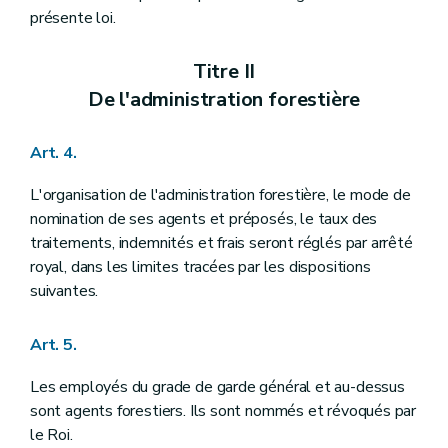
Titre VIII
Des adjudications et délivrances de la glandée, du panage, de la paisson, des chablis, bois de délits et autres produits forestiers
présente loi.
Art. 79
Art. 80
Art. 81
Titre II
Art. 82
De l'administration forestière
Art. 83
Titre IX
Des droits d'usage
Section 1
Dispositions relatives aux droits d'usage en général
Art. 4.
Art. 84
Art. 85
L'organisation de l'administration forestière, le mode de
Art. 86
nomination de ses agents et préposés, le taux des
Art. 87
Section 2
Dispositions relatives aux droits d'usage en bois seulement
traitements, indemnités et frais seront réglés par arrêté
Art. 88
royal, dans les limites tracées par les dispositions
Art. 89
suivantes.
Art. 90
Art. 91
Art. 92
Art. 5.
Section 3
Dispositions applicables aux droits de pâturage, glandée et panage
Art. 93
Les employés du grade de garde général et au-dessus
Art. 94
Art. 95
sont agents forestiers. Ils sont nommés et révoqués par
Art. 96
le Roi.