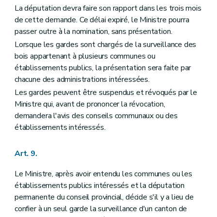
La députation devra faire son rapport dans les trois mois
Art. 142
Art. 143
de cette demande. Ce délai expiré, le Ministre pourra
Art. 144
passer outre à la nomination, sans présentation.
Art. 145
Lorsque les gardes sont chargés de la surveillance des
Art. 146
Art. 147
bois appartenant à plusieurs communes ou
Section 2
De l'exécution des jugements
établissements publics, la présentation sera faite par
Art. 148
chacune des administrations intéressées.
Art. 149
Art. 150
Les gardes peuvent être suspendus et révoqués par le
Art. 151
Ministre qui, avant de prononcer la révocation,
Art. 152
demandera l'avis des conseils communaux ou des
Art. 153
établissements intéressés.
Titre XII
Des peines et condamnations pour tous les bois et forêts en général
Art. 154
Art. 155
Art. 9.
Art. 156
Art. 157
Art. 158
Le Ministre, après avoir entendu les communes ou les
Art. 159
établissements publics intéressés et la députation
Art. 160
permanente du conseil provincial, décide s'il y a lieu de
Art. 161
confier à un seul garde la surveillance d'un canton de
Art. 162