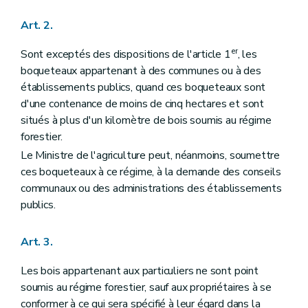
Art. 57
Art. 58
Art. 2.
Art. 59
Art. 60
er
Sont exceptés des dispositions de l'article 1
, les
Art. 61
Art. 62
boqueteaux appartenant à des communes ou à des
Art. 63
établissements publics, quand ces boqueteaux sont
Art. 64
d'une contenance de moins de cinq hectares et sont
Art. 65
situés à plus d'un kilomètre de bois soumis au régime
Art. 66
Art. 67
forestier.
Art. 68
Le Ministre de l'agriculture peut, néanmoins, soumettre
Section 2
Dispositions applicables aux bois des communes seulement
ces boqueteaux à ce régime, à la demande des conseils
Art. 69
Titre VII
Réarpentages et recolements
communaux ou des administrations des établissements
Art. 70
publics.
Art. 71
Art. 72
Art. 73
Art. 3.
Art. 74
Art. 75
Les bois appartenant aux particuliers ne sont point
Art. 76
soumis au régime forestier, sauf aux propriétaires à se
Art. 77
Art. 78
conformer à ce qui sera spécifié à leur égard dans la