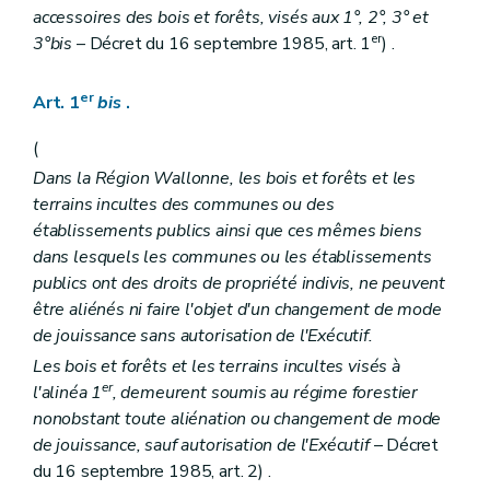
Art. 38
accessoires des bois et forêts, visés aux 1°, 2°, 3° et
Art. 39
er
3°bis
– Décret du 16 septembre 1985, art. 1
) .
Art. 40
Art. 41
Art. 42
er
Art. 1
bis
.
Art. 43
Art. 44
(
Section 2
Dispositions particulières aux bois indivis
Dans la Région Wallonne, les bois et forêts et les
Art. 45
Art. 46
terrains incultes des communes ou des
Section 3
Dispositions particulières aux bois des communes et des établissements publics
établissements publics ainsi que ces mêmes biens
Art. 47
dans lesquels les communes ou les établissements
Art. 48
publics ont des droits de propriété indivis, ne peuvent
Art. 49
Art. 50
être aliénés ni faire l'objet d'un changement de mode
Titre VI
Des exploitations
de jouissance sans autorisation de l'Exécutif.
Section 1
Dispositions générales
Les bois et forêts et les terrains incultes visés à
Art. 51
er
Art. 52
l'alinéa 1
, demeurent soumis au régime forestier
Art. 53
nonobstant toute aliénation ou changement de mode
Art. 54
de jouissance, sauf autorisation de l'Exécutif
– Décret
Art. 55
du 16 septembre 1985, art. 2) .
Art. 56