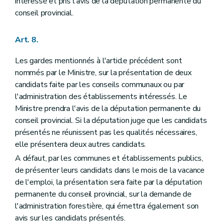
intéressé et pris l'avis de la députation permanente du
Titre XI
De la procédure en matière de délits commis dans les bois soumis au régime forestier
conseil provincial.
Section 1
De la poursuite des délits
Art. 120
Art. 121
Art. 8.
Art. 122
Art. 123
Les gardes mentionnés à l'article précédent sont
Art. 124
Art. 125
nommés par le Ministre, sur la présentation de deux
Art. 126
candidats faite par les conseils communaux ou par
Art. 127
l'administration des établissements intéressés. Le
Art. 128
Art. 129
Ministre prendra l'avis de la députation permanente du
Art. 130
conseil provincial. Si la députation juge que les candidats
Art. 131
présentés ne réunissent pas les qualités nécessaires,
Art. 132
elle présentera deux autres candidats.
Art. 133
Art. 134
A défaut, par les communes et établissements publics,
Art. 135
de présenter leurs candidats dans le mois de la vacance
Art. 136
de l'emploi, la présentation sera faite par la députation
Art. 137
Art. 138
permanente du conseil provincial, sur la demande de
Art. 139
l'administration forestière, qui émettra également son
Art. 140
avis sur les candidats présentés.
Art. 141