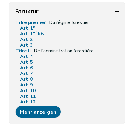
Struktur
Titre premier
Du régime forestier
er
Art. 1
er
Art. 1
bis
Art. 2
Art. 3
Titre II
De l'administration forestière
Art. 4
Art. 5
Art. 6
Art. 7
Art. 8
Art. 9
Art. 10
Art. 11
Art. 12
Art. 13
Mehr anzeigen
Art. 14
Art. 15
Art. 16
Art. 17