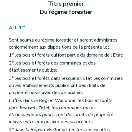
Art. 18
Titre premier
Art. 19
Du régime forestier
Art. 20
Art. 21
Art. 22
er
Art. 1
.
Art. 23
Titre III
Délimitations et abornements
Sont soumis au régime forestier et seront administrés
Art. 24
Art. 25
conformément aux dispositions de la présente loi:
Art. 26
1° les bois et forêts qui font partie du domaine de l'Etat;
Art. 27
2° les bois et forêts des communes et des
Art. 28
Art. 29
établissements publics;
Art. 30
3° les bois et forêts dans lesquels l'Etat, les communes
Titre IV
Aménagements
ou les établissements publics ont des droits de
Art. 31
Art. 32
propriété indivis avec des particuliers;
Art. 33
(
3°bis dans la Région Wallonne, les bois et forêts
Art. 34
dans lesquels l'Etat, les communes ou les
Art. 35
Titre V
Des adjudications de coupes
établissements publics ont des droits de propriété
Section 1
Dispositions générales
indivis entre eux ou avec des particuliers;
Art. 36
4° dans la Région Wallonne, les terrains incultes,
Art. 37