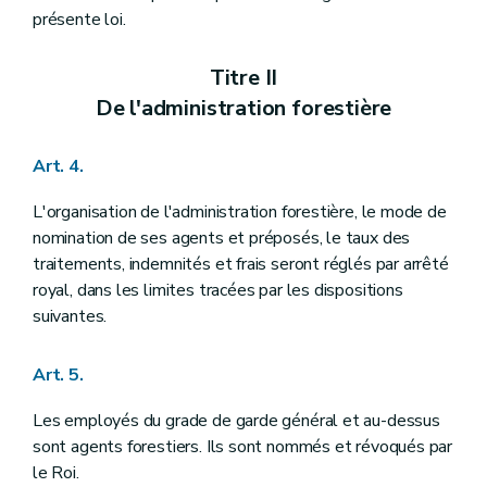
Titre VIII
Des adjudications et délivrances de la glandée, du panage, de la paisson, des chablis, bois de délits et autres produits forestiers
présente loi.
Art. 79
Art. 80
Art. 81
Titre II
Art. 82
De l'administration forestière
Art. 83
Titre IX
Des droits d'usage
Section 1
Dispositions relatives aux droits d'usage en général
Art. 4.
Art. 84
Art. 85
L'organisation de l'administration forestière, le mode de
Art. 86
nomination de ses agents et préposés, le taux des
Art. 87
Section 2
Dispositions relatives aux droits d'usage en bois seulement
traitements, indemnités et frais seront réglés par arrêté
Art. 88
royal, dans les limites tracées par les dispositions
Art. 89
suivantes.
Art. 90
Art. 91
Art. 92
Art. 5.
Section 3
Dispositions applicables aux droits de pâturage, glandée et panage
Art. 93
Les employés du grade de garde général et au-dessus
Art. 94
Art. 95
sont agents forestiers. Ils sont nommés et révoqués par
Art. 96
le Roi.