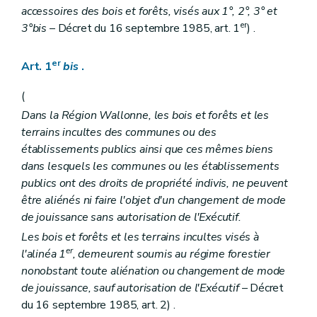
Art. 38
accessoires des bois et forêts, visés aux 1°, 2°, 3° et
Art. 39
er
3°bis
– Décret du 16 septembre 1985, art. 1
) .
Art. 40
Art. 41
Art. 42
er
Art. 1
bis
.
Art. 43
Art. 44
(
Section 2
Dispositions particulières aux bois indivis
Dans la Région Wallonne, les bois et forêts et les
Art. 45
Art. 46
terrains incultes des communes ou des
Section 3
Dispositions particulières aux bois des communes et des établissements publics
établissements publics ainsi que ces mêmes biens
Art. 47
dans lesquels les communes ou les établissements
Art. 48
publics ont des droits de propriété indivis, ne peuvent
Art. 49
Art. 50
être aliénés ni faire l'objet d'un changement de mode
Titre VI
Des exploitations
de jouissance sans autorisation de l'Exécutif.
Section 1
Dispositions générales
Les bois et forêts et les terrains incultes visés à
Art. 51
er
Art. 52
l'alinéa 1
, demeurent soumis au régime forestier
Art. 53
nonobstant toute aliénation ou changement de mode
Art. 54
de jouissance, sauf autorisation de l'Exécutif
– Décret
Art. 55
du 16 septembre 1985, art. 2) .
Art. 56