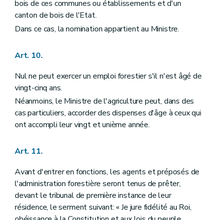
Art. 163
bois de ces communes ou établissements et d'un
Art. 164
canton de bois de l'Etat.
Art. 165
Dans ce cas, la nomination appartient au Ministre.
Art. 166
Art. 167
Art. 168
Art. 10.
Art. 169
Art. 170
Nul ne peut exercer un emploi forestier s'il n'est âgé de
Art. 171
Art. 172
vingt-cinq ans.
Art. 173
Néanmoins, le Ministre de l'agriculture peut, dans des
Art. 174
cas particuliers, accorder des dispenses d'âge à ceux qui
Art. 175
Art. 176
ont accompli leur vingt et unième année.
Titre XIII
Des bois et forêts des particuliers
Art. 177
Art. 11.
Art. 178
Art. 179
Art. 179
bis
Avant d'entrer en fonctions, les agents et préposés de
Art. 180
l'administration forestière seront tenus de prêter,
Art. 181
devant le tribunal de première instance de leur
Art. 182
résidence, le serment suivant: « Je jure fidélité au Roi,
Art. 183
Art. 184
obéissance à la Constitution et aux lois du peuple