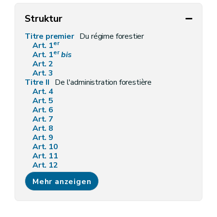
Struktur
Titre premier
Du régime forestier
er
Art. 1
er
Art. 1
bis
Art. 2
Art. 3
Titre II
De l'administration forestière
Art. 4
Art. 5
Art. 6
Art. 7
Art. 8
Art. 9
Art. 10
Art. 11
Art. 12
Art. 13
Mehr anzeigen
Art. 14
Art. 15
Art. 16
Art. 17