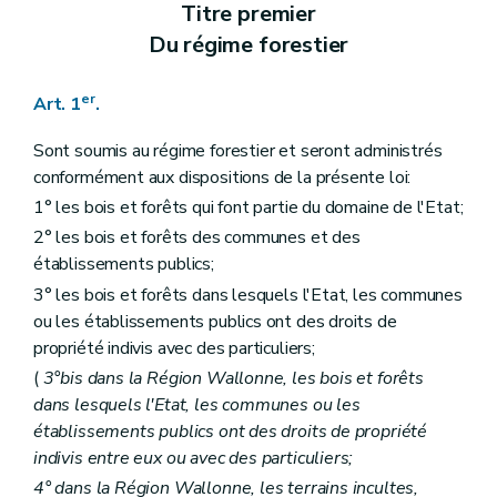
Art. 18
Titre premier
Art. 19
Du régime forestier
Art. 20
Art. 21
Art. 22
er
Art. 1
.
Art. 23
Titre III
Délimitations et abornements
Sont soumis au régime forestier et seront administrés
Art. 24
Art. 25
conformément aux dispositions de la présente loi:
Art. 26
1° les bois et forêts qui font partie du domaine de l'Etat;
Art. 27
2° les bois et forêts des communes et des
Art. 28
Art. 29
établissements publics;
Art. 30
3° les bois et forêts dans lesquels l'Etat, les communes
Titre IV
Aménagements
ou les établissements publics ont des droits de
Art. 31
Art. 32
propriété indivis avec des particuliers;
Art. 33
(
3°bis dans la Région Wallonne, les bois et forêts
Art. 34
dans lesquels l'Etat, les communes ou les
Art. 35
Titre V
Des adjudications de coupes
établissements publics ont des droits de propriété
Section 1
Dispositions générales
indivis entre eux ou avec des particuliers;
Art. 36
4° dans la Région Wallonne, les terrains incultes,
Art. 37