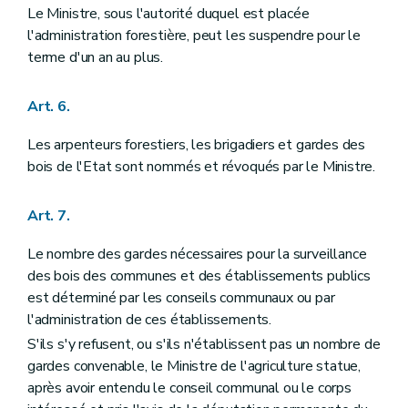
Art. 97
Le Ministre, sous l'autorité duquel est placée
Art. 98
l'administration forestière, peut les suspendre pour le
Art. 99
Art. 100
terme d'un an au plus.
Art. 101
Art. 102
Titre X
Police et conservation des bois
Art. 6.
Art. 103
Art. 104
Les arpenteurs forestiers, les brigadiers et gardes des
Art. 105
bois de l'Etat sont nommés et révoqués par le Ministre.
Art. 106
Art. 107
Art. 108
Art. 7.
Art. 109
Art. 110
Le nombre des gardes nécessaires pour la surveillance
Art. 111
des bois des communes et des établissements publics
Art. 112
Art. 113
est déterminé par les conseils communaux ou par
Art. 114
l'administration de ces établissements.
Art. 115
S'ils s'y refusent, ou s'ils n'établissent pas un nombre de
Art. 116
Art. 117
gardes convenable, le Ministre de l'agriculture statue,
Art. 118
après avoir entendu le conseil communal ou le corps
Art. 119