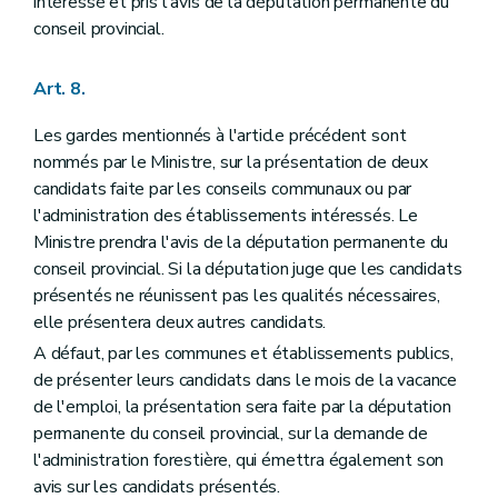
intéressé et pris l'avis de la députation permanente du
Titre XI
De la procédure en matière de délits commis dans les bois soumis au régime forestier
conseil provincial.
Section 1
De la poursuite des délits
Art. 120
Art. 121
Art. 8.
Art. 122
Art. 123
Les gardes mentionnés à l'article précédent sont
Art. 124
Art. 125
nommés par le Ministre, sur la présentation de deux
Art. 126
candidats faite par les conseils communaux ou par
Art. 127
l'administration des établissements intéressés. Le
Art. 128
Art. 129
Ministre prendra l'avis de la députation permanente du
Art. 130
conseil provincial. Si la députation juge que les candidats
Art. 131
présentés ne réunissent pas les qualités nécessaires,
Art. 132
elle présentera deux autres candidats.
Art. 133
Art. 134
A défaut, par les communes et établissements publics,
Art. 135
de présenter leurs candidats dans le mois de la vacance
Art. 136
de l'emploi, la présentation sera faite par la députation
Art. 137
Art. 138
permanente du conseil provincial, sur la demande de
Art. 139
l'administration forestière, qui émettra également son
Art. 140
avis sur les candidats présentés.
Art. 141