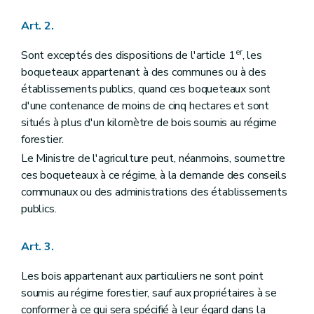
Art. 57
Art. 58
Art. 2.
Art. 59
Art. 60
er
Sont exceptés des dispositions de l'article 1
, les
Art. 61
Art. 62
boqueteaux appartenant à des communes ou à des
Art. 63
établissements publics, quand ces boqueteaux sont
Art. 64
d'une contenance de moins de cinq hectares et sont
Art. 65
situés à plus d'un kilomètre de bois soumis au régime
Art. 66
Art. 67
forestier.
Art. 68
Le Ministre de l'agriculture peut, néanmoins, soumettre
Section 2
Dispositions applicables aux bois des communes seulement
ces boqueteaux à ce régime, à la demande des conseils
Art. 69
Titre VII
Réarpentages et recolements
communaux ou des administrations des établissements
Art. 70
publics.
Art. 71
Art. 72
Art. 73
Art. 3.
Art. 74
Art. 75
Les bois appartenant aux particuliers ne sont point
Art. 76
soumis au régime forestier, sauf aux propriétaires à se
Art. 77
Art. 78
conformer à ce qui sera spécifié à leur égard dans la