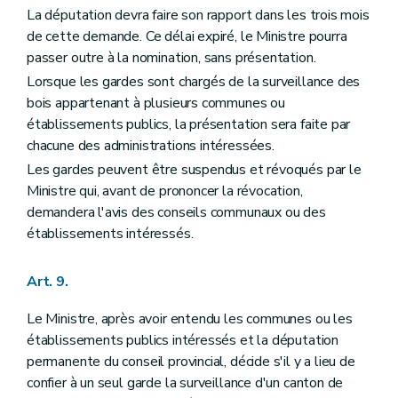
La députation devra faire son rapport dans les trois mois
Art. 142
Art. 143
de cette demande. Ce délai expiré, le Ministre pourra
Art. 144
passer outre à la nomination, sans présentation.
Art. 145
Lorsque les gardes sont chargés de la surveillance des
Art. 146
Art. 147
bois appartenant à plusieurs communes ou
Section 2
De l'exécution des jugements
établissements publics, la présentation sera faite par
Art. 148
chacune des administrations intéressées.
Art. 149
Art. 150
Les gardes peuvent être suspendus et révoqués par le
Art. 151
Ministre qui, avant de prononcer la révocation,
Art. 152
demandera l'avis des conseils communaux ou des
Art. 153
établissements intéressés.
Titre XII
Des peines et condamnations pour tous les bois et forêts en général
Art. 154
Art. 155
Art. 9.
Art. 156
Art. 157
Art. 158
Le Ministre, après avoir entendu les communes ou les
Art. 159
établissements publics intéressés et la députation
Art. 160
permanente du conseil provincial, décide s'il y a lieu de
Art. 161
confier à un seul garde la surveillance d'un canton de
Art. 162