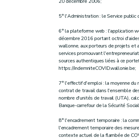
20 décembre 2006;
5° l'Administration : le Service publ
6° la plateforme web : l'application we
décembre 2016 portant octroi d'aides,
wallonne, aux porteurs de projets et
services promouvant l'entrepreneuriat
sources authentiques liées à ce portef
https://indemniteCOVID.wallonie.be;
7° l'effectif d'emploi : la moyenne du
contrat de travail dans l'ensemble de
nombre d'unités de travail (UTA), calc
Banque-carrefour de la Sécurité Soci
8° l'encadrement temporaire : la com
l'encadrement temporaire des mesures 
contexte actuel de la flambée de COVI