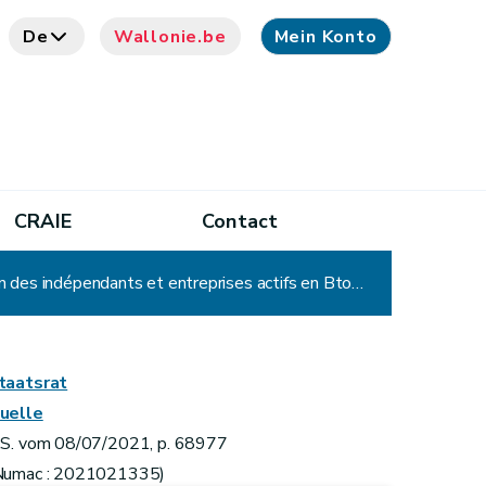
De
Wallonie.be
Mein Konto
CRAIE
Contact
Arrêté du Gouvernement wallon relatif à l'octroi d'une indemnité spécifique « cascade RECA » à destination des indépendants et entreprises actifs en BtoB dans le secteur RECA
taatsrat
uelle
.S. vom 08/07/2021, p. 68977
Numac : 2021021335)