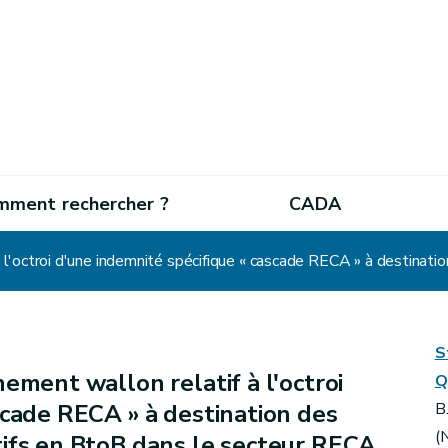
mment rechercher ?
CADA
S
ment wallon relatif à l'octroi
Q
scade RECA » à destination des
B
(
tifs en BtoB dans le secteur RECA