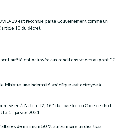
us COVID-19 est reconnue par le Gouvernement comme un
'article 10 du décret.
ésent arrêté est octroyée aux conditions visées au point 22
e Ministre, une indemnité spécifique est octroyée à
t visée à l'article I.2, 16°, du Livre Ier, du Code de droit
er
t le 1
janvier 2021;
d'affaires de minimum 50 % sur au moins un des trois