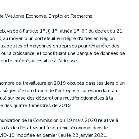
ic de Wallonie Economie, Emploi et Recherche;
er
er
er
b, visée à l'article 1
, § 1
, alinéa 1
, 6°, du décret du 21
 au moyen d'un portefeuille intégré d'aides en Région
 aux petites et moyennes entreprises pour rémunérer des
 ou la croissance, et constituant une banque de données de
euille intégré, accessible à l'adresse
 nombre de travailleurs en 2019 occupés dans les liens d'un
s sièges d'exploitation de l'entreprise correspondant au
ulé sur base des déclarations multifonctionnelles à la
ale des quatre trimestres de 2019;
munication de la Commission du 19 mars 2020 relative à
d'aide d'Etat visant à soutenir l'économie dans le
D-19, modifiée en dernier lieu le 28 janvier 2021.