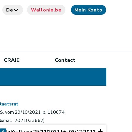
De
Wallonie.be
Mein Konto
CRAIE
Contact
taatsrat
.S. vom 29/10/2021, p. 110674
Numac : 2021033667)
9
In Kraft von 25/11/2021 bis 03/12/2021