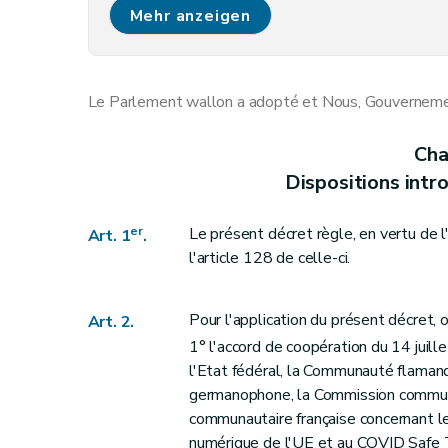
Art. 8
Mehr anzeigen
Art. 9
Chapitre 4
Distanciation sociale
Art. 10
Le Parlement wallon a adopté et Nous, Gouvernement
Chapitre 5
Disposition finale
Art. 10/1
Cha
Art. 11
Dispositions intro
er
Le présent décret règle, en vertu de l
Art. 1
.
l'article 128 de celle-ci.
Pour l'application du présent décret, 
Art. 2.
1° l'accord de coopération du 14 juill
l'Etat fédéral, la Communauté flama
germanophone, la Commission commun
communautaire française concernant l
numérique de l'UE et au COVID Safe T