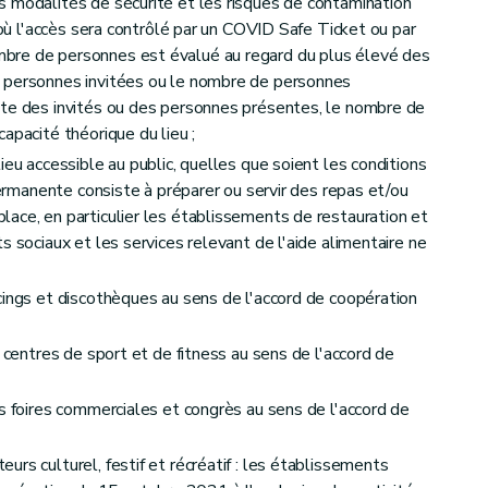
 modalités de sécurité et les risques de contamination
t où l'accès sera contrôlé par un COVID Safe Ticket ou par
bre de personnes est évalué au regard du plus élevé des
 personnes invitées ou le nombre de personnes
ste des invités ou des personnes présentes, le nombre de
apacité théorique du lieu ;
ieu accessible au public, quelles que soient les conditions
 permanente consiste à préparer ou servir des repas et/ou
ace, en particulier les établissements de restauration et
s sociaux et les services relevant de l'aide alimentaire ne
cings et discothèques au sens de l'accord de coopération
s centres de sport et de fitness au sens de l'accord de
es foires commerciales et congrès au sens de l'accord de
rs culturel, festif et récréatif : les établissements