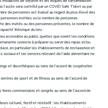
 modalités de sécurité et les risques de contamination
t où l'accès sera contrôlé par un COVID Safe Ticket ou par
bre de personnes est évalué au regard du plus élevé des
 personnes invitées ou le nombre de personnes
ste des invités ou des personnes présentes, le nombre de
apacité théorique du lieu ;
ieu accessible au public, quelles que soient les conditions
 permanente consiste à préparer ou servir des repas et/ou
ace, en particulier les établissements de restauration et
s sociaux et les services relevant de l'aide alimentaire ne
cings et discothèques au sens de l'accord de coopération
s centres de sport et de fitness au sens de l'accord de
es foires commerciales et congrès au sens de l'accord de
rs culturel, festif et récréatif : les établissements