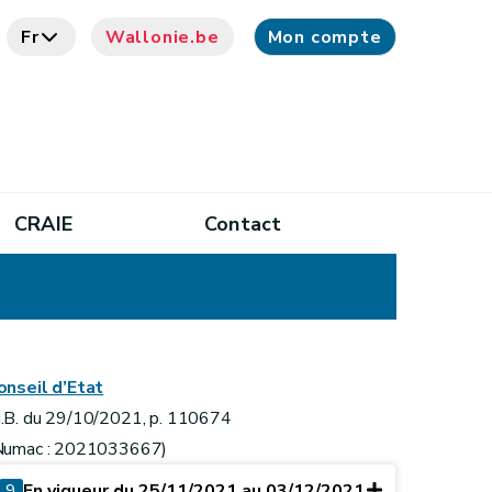
Fr
Wallonie.be
Mon compte
CRAIE
Contact
onseil d’Etat
.B. du 29/10/2021, p. 110674
Numac : 2021033667)
9
En vigueur du 25/11/2021 au 03/12/2021