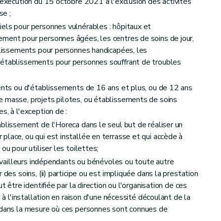
'exécution du 15 octobre 2021 à l'exclusion des activités
se ;
els pour personnes vulnérables : hôpitaux et
ement pour personnes âgées, les centres de soins de jour,
ablissements pour personnes handicapées, les
 établissements pour personnes souffrant de troubles
ments ou d'établissements de 16 ans et plus, ou de 12 ans
e masse, projets pilotes, ou établissements de soins
s, à l'exception de :
ablissement de l'Horeca dans le seul but de réaliser un
place, ou qui est installée en terrasse et qui accède à
ou pour utiliser les toilettes;
travailleurs indépendants ou bénévoles ou toute autre
 des soins, (ii) participe ou est impliquée dans la prestation
t être identifiée par la direction ou l'organisation de ces
s à l'installation en raison d'une nécessité découlant de la
t dans la mesure où ces personnes sont connues de