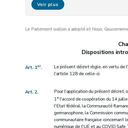
Art. 8
Voir plus
Art. 9
Chapitre 4
Distanciation sociale
Art. 10
Le Parlement wallon a adopté et Nous, Gouvernement
Chapitre 5
Disposition finale
Art. 10/1
Cha
Art. 11
Dispositions intro
er
Le présent décret règle, en vertu de l
Art. 1
.
l'article 128 de celle-ci.
Pour l'application du présent décret, 
Art. 2.
1° l'accord de coopération du 14 juill
l'Etat fédéral, la Communauté flama
germanophone, la Commission commun
communautaire française concernant l
numérique de l'UE et au COVID Safe T