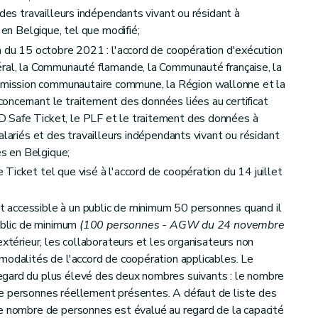
 des travailleurs indépendants vivant ou résidant à
 en Belgique, tel que modifié;
n du 15 octobre 2021 : l'accord de coopération d'exécution
éral, la Communauté flamande, la Communauté française, la
ission communautaire commune, la Région wallonne et la
ncernant le traitement des données liées au certificat
 Safe Ticket, le PLF et le traitement des données à
alariés et des travailleurs indépendants vivant ou résidant
és en Belgique;
Ticket tel que visé à l'accord de coopération du 14 juillet
 accessible à un public de minimum 50 personnes quand il
public de minimum
(100 personnes - AGW du 24 novembre
extérieur, les collaborateurs et les organisateurs non
modalités de l'accord de coopération applicables. Le
gard du plus élevé des deux nombres suivants : le nombre
e personnes réellement présentes. A défaut de liste des
le nombre de personnes est évalué au regard de la capacité