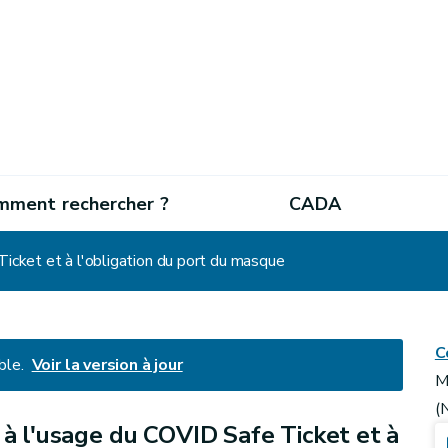
mment rechercher ?
CADA
Ticket et à l'obligation du port du masque
C
ble.
Voir la version à jour
M
(
 à l'usage du COVID Safe Ticket et à