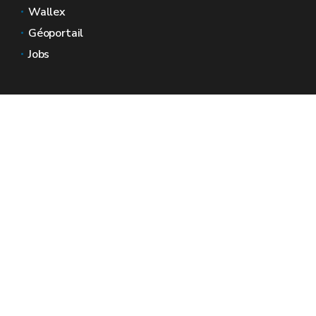
Wallex
Géoportail
Jobs
Nous contacter
Espaces Wallonie
Presse
Introduire une plainte au SPW
Signaler une irrégularité