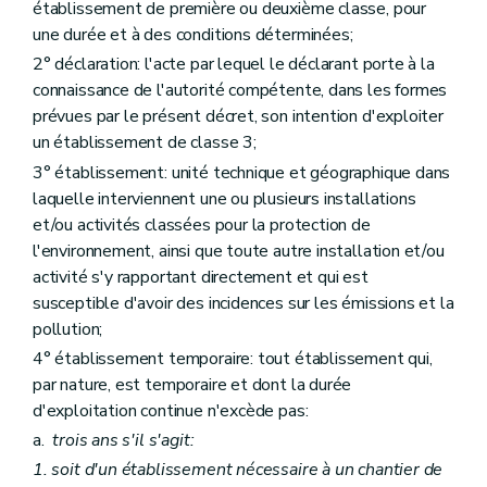
établissement de première ou deuxième classe, pour
Art. 34
une durée et à des conditions déterminées;
Section 4
Décision
Art. 35
2° déclaration: l'acte par lequel le déclarant porte à la
Art. 36
connaissance de l'autorité compétente, dans les formes
Art. 37
prévues par le présent décret, son intention d'exploiter
Art. 38
Section 5
Procédure simplifiée
un établissement de classe 3;
Art. 39
3° établissement: unité technique et géographique dans
Chapitre IV
Recours
laquelle interviennent une ou plusieurs installations
Art. 40
Art. 41
et/ou activités classées pour la protection de
Chapitre V
Transformation et extension d'un établissement classé
l'environnement, ainsi que toute autre installation et/ou
Art. 42
activité s'y rapportant directement et qui est
Chapitre VI
Etablissements mobiles
susceptible d'avoir des incidences sur les émissions et la
Art. 43
Art. 44
pollution;
Chapitre VII
Contenu et effets du permis d'environnement
4° établissement temporaire: tout établissement qui,
Section première
Contenu de la décision
par nature, est temporaire et dont la durée
Art. 45
Section 2
Effets du permis
d'exploitation continue n'excède pas:
Art. 46
a.
trois ans s'il s'agit:
Art. 47
1. soit d'un établissement nécessaire à un chantier de
Art. 48