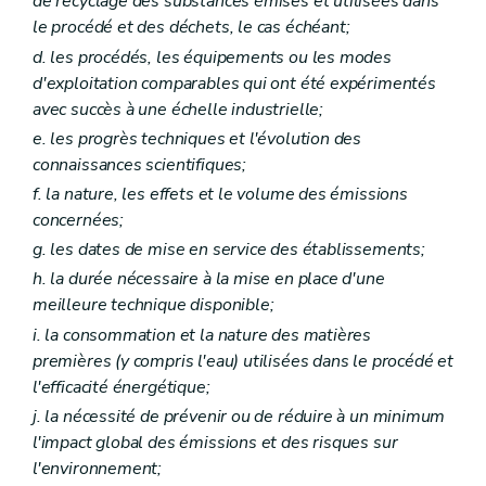
de recyclage des substances émises et utilisées dans
Art. 135
Art. 136
le procédé et des déchets, le cas échéant;
Art. 137
d
. les procédés, les équipements ou les modes
Art. 138
d'exploitation comparables qui ont été expérimentés
Section 3
Déchets
avec succès à une échelle industrielle;
Art. 139
Art. 139
bis
e
. les progrès techniques et l'évolution des
Art. 140
connaissances scientifiques;
Art. 141
Art. 142
f
. la nature, les effets et le volume des émissions
Art. 143
concernées;
Art. 144
g
. les dates de mise en service des établissements;
Art. 145
Art. 146
h
. la durée nécessaire à la mise en place d'une
Art. 147
meilleure technique disponible;
Art. 148
i
. la consommation et la nature des matières
Art. 149
Art. 150
premières (y compris l'eau) utilisées dans le procédé et
Art. 151
l'efficacité énergétique;
Art. 152
j
. la nécessité de prévenir ou de réduire à un minimum
Art. 153
Art. 154
l'impact global des émissions et des risques sur
Art. 155
l'environnement;
Art. 156