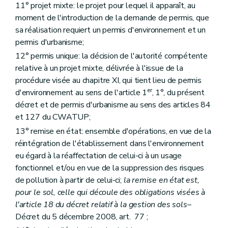
Art.
76
bis
11° projet mixte: le projet pour lequel il apparaît, au
Art.
76
ter
moment de l'introduction de la demande de permis, que
Art.
76
quater
Chapitre X
Sanctions pénales
sa réalisation requiert un permis d'environnement et un
Art. 78
permis d'urbanisme;
Art. 79
12° permis unique: la décision de l'autorité compétente
Art. 80
Chapitre XI
Du permis unique
relative à un projet mixte, délivrée à l'issue de la
Section première
Champ d'application et autorité compétente
procédure visée au chapitre XI, qui tient lieu de permis
Art. 81
er
d'environnement au sens de l'article 1
, 1°, du présent
Section 2
Demande, enquête publique et avis
décret et de permis d'urbanisme au sens des articles 84
Art. 82
Art. 83
et 127 du CWATUP;
Art. 84
13° remise en état: ensemble d'opérations, en vue de la
Art. 85
réintégration de l'établissement dans l'environnement
Art. 86
Art. 87
eu égard à la réaffectation de celui-ci à un usage
Art. 88
fonctionnel et/ou en vue de la suppression des risques
Art. 89
de pollution à partir de celui-ci;
la remise en état est,
Art. 90
pour le sol, celle qui découle des obligations visées à
Art. 91
Art. 92
l'article 18 du décret relatif à la gestion des sols
–
Section 3
Décision
Décret du 5 décembre 2008, art. 77 ;
Art. 93