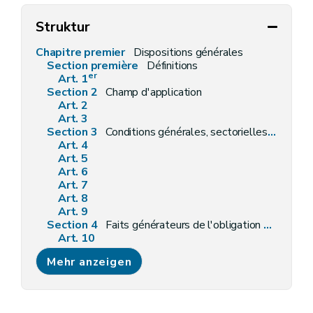
Struktur
Chapitre premier
Dispositions générales
Section première
Définitions
er
Art. 1
Section 2
Champ d'application
Art. 2
Art. 3
Section 3
Conditions générales, sectorielles, intégrales et particulières
Art. 4
Art. 5
Art. 6
Art. 7
Art. 8
Art. 9
Section 4
Faits générateurs de l'obligation d'obtenir un permis ou de faire une déclaration
Art. 10
Art. 11
Mehr anzeigen
Art. 12
Section 5
Autorité compétente
Art. 13
Chapitre II
Régime de la déclaration