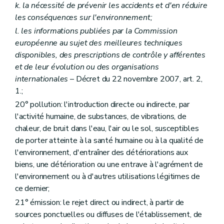
k
. la nécessité de prévenir les accidents et d'en réduire
Art. 157
Art. 158
les conséquences sur l'environnement;
Art. 159
l
. les informations publiées par la Commission
Art. 160
européenne au sujet des meilleures techniques
Art. 161
Art. 162
disponibles, des prescriptions de contrôle y afférentes
Art. 163
et de leur évolution ou des organisations
Art. 164
internationales
– Décret du 22 novembre 2007, art. 2,
Art. 165
1.;
Art. 166
Art. 167
20° pollution: l'introduction directe ou indirecte, par
Art. 168
l'activité humaine, de substances, de vibrations, de
Art. 169
chaleur, de bruit dans l'eau, l'air ou le sol, susceptibles
Section 4
Evaluation des incidences
Art. 170
de porter atteinte à la santé humaine ou à la qualité de
l'environnement, d'entraîner des détériorations aux
biens, une détérioration ou une entrave à l'agrément de
l'environnement ou à d'autres utilisations légitimes de
ce dernier;
21° émission: le rejet direct ou indirect, à partir de
sources ponctuelles ou diffuses de l'établissement, de