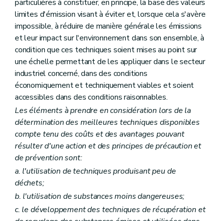
particulières à constituer, en principe, la base des valeurs
Art. 112
limites d'émission visant à éviter et, lorsque cela s'avère
Art. 113
impossible, à réduire de manière générale les émissions
Art. 114
Art. 115
et leur impact sur l'environnement dans son ensemble, à
Art. 116
condition que ces techniques soient mises au point sur
Art. 117
une échelle permettant de les appliquer dans le secteur
Art. 118
industriel concerné, dans des conditions
Art. 119
Art. 120
économiquement et techniquement viables et soient
Art. 121
accessibles dans des conditions raisonnables.
Art. 122
Les éléments à prendre en considération lors de la
Art. 123
Art. 124
détermination des meilleures techniques disponibles
Art. 125
compte tenu des coûts et des avantages pouvant
Art. 126
résulter d'une action et des principes de précaution et
Art. 127
de prévention sont:
Art. 128
Art. 129
a
. l'utilisation de techniques produisant peu de
Art. 130
déchets;
Art. 131
Art. 132
b
. l'utilisation de substances moins dangereuses;
Art. 133
c
. le développement des techniques de récupération et
Art. 134