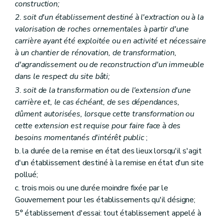
Art. 49
construction;
Section 3
Durée de validité du permis
2. soit d'un établissement destiné à l'extraction ou à la
Art. 50
valorisation de roches ornementales à partir d'une
Art. 51
Art. 52
carrière ayant été exploitée ou en activité et nécessaire
Section 4
Mise en oeuvre du permis
à un chantier de rénovation, de transformation,
Art. 53
d'agrandissement ou de reconstruction d'un immeuble
Art. 54
dans le respect du site bâti;
Chapitre VIII
Conditions d'exploitation et obligations de l'exploitant
Section première
Conditions d'exploitation
3. soit de la transformation ou de l'extension d'une
Art. 55
carrière et, le cas échéant, de ses dépendances,
Art. 55
bis
dûment autorisées, lorsque cette transformation ou
Art. 56
Section 2
Obligations de l'exploitant
cette extension est requise pour faire face à des
Art. 57
besoins momentanés d'intérêt public
;
Art. 58
b. la durée de la remise en état des lieux lorsqu'il s'agit
Art. 59
Art. 59
bis
d'un établissement destiné à la remise en état d'un site
Art. 59 ter
pollué;
Art.
59quater
c. trois mois ou une durée moindre fixée par le
Section 3
Changement d'exploitant
Art. 60
Gouvernement pour les établissements qu'il désigne;
Chapitre IX
Surveillance et mesures administratives
5° établissement d'essai: tout établissement appelé à
Section première
Surveillance et inspection