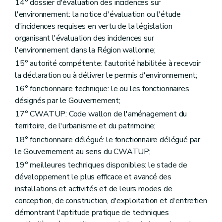
14° dossier d'évaluation des incidences sur
Art. 94
Section 4
Recours
l'environnement: la notice d'évaluation ou l'étude
Art. 95
d'incidences requises en vertu de la législation
Section 5
Dispositions particulières au projet mixte impliquant une modification à la voirie communale
organisant l'évaluation des incidences sur
Art. 96
l'environnement dans la Région wallonne;
Section 6
Dispositions finales
Art. 97
15° autorité compétente: l'autorité habilitée à recevoir
Chapitre XII
Dispositions abrogatoires et modificatives
la déclaration ou à délivrer le permis d'environnement;
Section première
Code wallon de l'Aménagement du Territoire, de l'Urbanisme et du Patrimoine
16° fonctionnaire technique: le ou les fonctionnaires
Art. 98
Art. 99
désignés par le Gouvernement;
Section 2
Eaux
17° CWATUP: Code wallon de l'aménagement du
Art. 100
territoire, de l'urbanisme et du patrimoine;
Art. 101
Art. 102
18° fonctionnaire délégué: le fonctionnaire délégué par
Art. 103
le Gouvernement au sens du CWATUP;
Art. 104
Art. 105
19° meilleures techniques disponibles: le stade de
Art. 106
développement le plus efficace et avancé des
Art. 107
installations et activités et de leurs modes de
Art. 108
conception, de construction, d'exploitation et d'entretien
Art. 109
Art. 110
démontrant l'aptitude pratique de techniques
Art. 111