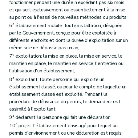
fonctionner pendant une durée n'excédant pas six mois
Art. 61
Art. 62
et qui sert exclusivement ou essentiellement à la mise
Art. 63
au point ou à l'essai de nouvelles méthodes ou produits;
Section 2
Mesures de police administrative
6° établissement mobile: toute installation, désignée
Sous-section première
Action sur le permis en l'absence d'infraction
Art. 64
par le Gouvernement, conçue pour être exploitée à
Art. 65
différents endroits et dont la durée d'exploitation sur un
Art. 66
même site ne dépasse pas un an;
Art. 67
7° exploitation: la mise en place, la mise en service, le
Art. 68
Art. 69
maintien en place, le maintien en service, l'entretien ou
Art. 70
l'utilisation d'un établissement;
Sous-section 2
Action sur l'établissement en l'absence d'infraction
8° exploitant: toute personne qui exploite un
Art. 71
Sous-section 3
Action sur le permis ou la déclaration en cas d'infraction
établissement classé, ou pour le compte de laquelle un
Art. 72
établissement classé est exploité. Pendant la
Art. 73
procédure de délivrance du permis, le demandeur est
Sous-section 4
Action sur l'établissement en cas d'infraction
assimilé à l'exploitant;
Art. 74
Art. 75
9° déclarant: la personne qui fait une déclaration;
Section 3
Amendes administratives
10° projet: l'établissement envisagé pour lequel un
Art. 76
Section 4
Obligation de notification périodique de données environnementales
permis d'environnement ou une déclaration est requis;