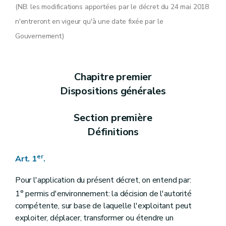
Art. 14
(NB: les modifications apportées par le décret du 24 mai 2018
Art. 15
n'entreront en vigeur qu'à une date fixée par le
Chapitre III
Procédure d'octroi du permis d'environnement
Section première
La demande
Gouvernement)
Art. 16
Art. 17
Art. 18
Art. 19
Chapitre premier
Art. 20
Art. 21
Dispositions générales
Art. 22
Art. 23
Section première
Section 2
Enquête publique
Art. 24
Définitions
Art. 25
Art. 26
Art. 27
er
Art. 1
.
Art. 28
Art. 29
Pour l'application du présent décret, on entend par:
Section 3
Avis
1° permis d'environnement: la décision de l'autorité
Art. 30
Art. 31
compétente, sur base de laquelle l'exploitant peut
Art. 32
exploiter, déplacer, transformer ou étendre un
Art. 33