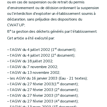
ou en cas de suspension ou de retrait du permis
d'environnement ou de décision ordonnant la suspension
ou l'interdiction d'exploiter un établissement soumis à
déclaration, sans préjudice des dispositions du
CWATUP;
8° la gestion des déchets générés par l'établissement.
Cet article a été exécuté par:
er
– l'AGW du 4 juillet 2002 (1
document);
e
– l'AGW du 4 juillet 2002 (2
document);
– l'AGW du 18 juillet 2002;
– l'AGW du 7 novembre 2002;
– l'AGW du 13 novembre 2002;
– les AGW du 16 janvier 2003 (Eau - 21 textes);
er
– l'AGW du 27 février 2003(1
document);
e
– l'AGW du 27 février 2003 (2
document);
e
– l'AGW du 27 février 2003 (3
document);
e
– l'AGW du 27 février 2003 (4
document);
er
– l'AGW du 13 mars 2003 (1
document);