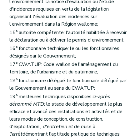
l'environnement: la notice d'évaluation ou l'étude
Art. 90
Art. 91
d'incidences requises en vertu de la législation
Art. 92
organisant l'évaluation des incidences sur
Section 3
Décision
l'environnement dans la Région wallonne;
Art. 93
15° autorité compétente: l'autorité habilitée à recevoir
Art. 94
Art.
94
bis
la déclaration ou à délivrer le permis d'environnement;
Section 4
Recours
16° fonctionnaire technique: le ou les fonctionnaires
Art. 95
désignés par le Gouvernement;
Section 5
Dispositions particulières au projet mixte impliquant une modification à la voirie communale
Art. 96
17° CWATUP: Code wallon de l'aménagement du
Section 6
Dispositions finales
territoire, de l'urbanisme et du patrimoine;
Art. 97
Chapitre XII
Dispositions abrogatoires et modificatives
18° fonctionnaire délégué: le fonctionnaire délégué par
Section première
Code wallon de l'Aménagement du Territoire, de l'Urbanisme et du Patrimoine
le Gouvernement au sens du CWATUP;
Art. 98
19° meilleures techniques disponibles
ci-après
Art. 99
Section 2
Eaux
dénommé MTD
: le stade de développement le plus
Art. 100
efficace et avancé des installations et activités et de
Art. 101
leurs modes de conception, de construction,
Art. 102
d'exploitation
, d'entretien et de mise à
Art. 103
Art. 104
l'arrêt
démontrant l'aptitude pratique de techniques
Art. 105