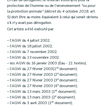
protection de l'homme ou de l'environnement
"ou pour
la protection animale" (décret du 4 octobre 2018, art.
5)
doit être au moins équivalent à celui qui serait obtenu
s'il n'y avait pas dérogation.
Cet article a été exécuté par:
– l'AGW du 4 juillet 2002;
– l'AGW du 18 juillet 2002;
– l'AGW du 7 novembre 2002;
– l'AGW du 13 novembre 2002;
– les AGW du 16 janvier 2003 (Eau - 21 textes);
er
– l'AGW du 27 février 2003(1
document);
e
– l'AGW du 27 février 2003 (2
document);
e
– l'AGW du 27 février 2003 (3
document);
e
– l'AGW du 27 février 2003 (4
document);
er
– l'AGW du 13 mars 2003 (1
document);
e
– l'AGW du 13 mars 2003 (2
document);
er
– l'AGW du 3 avril 2003 (1
document);