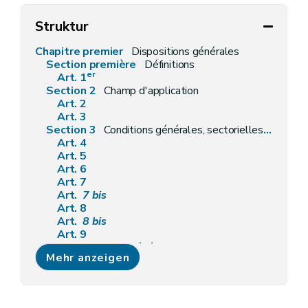
Struktur
Chapitre premier
Dispositions générales
Section première
Définitions
er
Art. 1
Section 2
Champ d'application
Art. 2
Art. 3
Section 3
Conditions générales, sectorielles, intégrales et particulières
Art. 4
Art. 5
Art. 6
Art. 7
Art.
7
bis
Art. 8
Art.
8
bis
Art. 9
Section 4
Faits générateurs de l'obligation d'obtenir un permis ou de faire une déclaration
Mehr anzeigen
Art. 10
Art. 11
Art. 12
Section 5
Autorité compétente