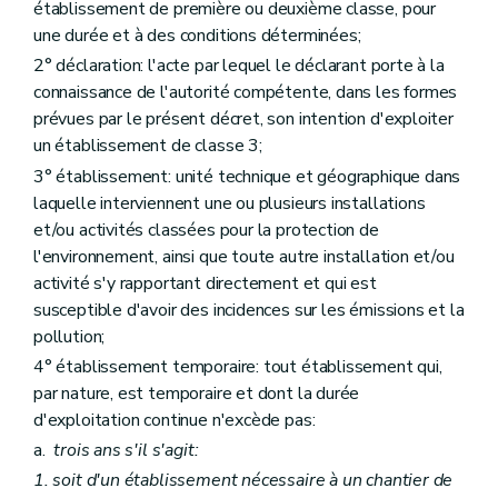
établissement de première ou deuxième classe, pour
Art. 30
une durée et à des conditions déterminées;
Art. 31
Art. 32
2° déclaration: l'acte par lequel le déclarant porte à la
Art. 33
connaissance de l'autorité compétente, dans les formes
Art. 34
prévues par le présent décret, son intention d'exploiter
Section 4
Décision
Art. 35
un établissement de classe 3;
Art. 36
3° établissement: unité technique et géographique dans
Art. 37
laquelle interviennent une ou plusieurs installations
Art. 38
Section 5
Procédure simplifiée
et/ou activités classées pour la protection de
Art. 39
l'environnement, ainsi que toute autre installation et/ou
Chapitre IV
Recours
activité s'y rapportant directement et qui est
Art. 40
susceptible d'avoir des incidences sur les émissions et la
Art. 41
Chapitre V
Transformation et extension d'un établissement classé
pollution;
Art. 42
4° établissement temporaire: tout établissement qui,
Chapitre VI
Etablissements mobiles
par nature, est temporaire et dont la durée
Art. 43
Art. 44
d'exploitation continue n'excède pas:
Chapitre VII
Contenu et effets du permis d'environnement
a.
trois ans s'il s'agit:
Section première
Contenu de la décision
1. soit d'un établissement nécessaire à un chantier de
Art. 45