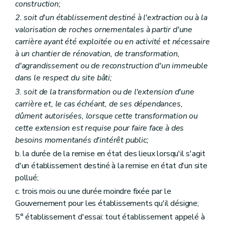
Section 2
Effets du permis
construction;
Art. 46
2. soit d'un établissement destiné à l'extraction ou à la
Art. 47
valorisation de roches ornementales à partir d'une
Art. 48
Art. 49
carrière ayant été exploitée ou en activité et nécessaire
Section 3
Durée de validité du permis
à un chantier de rénovation, de transformation,
Art. 50
d'agrandissement ou de reconstruction d'un immeuble
Art. 51
dans le respect du site bâti;
Art. 52
Section 4
Mise en oeuvre du permis
3. soit de la transformation ou de l'extension d'une
Art. 53
carrière et, le cas échéant, de ses dépendances,
Art. 54
dûment autorisées, lorsque cette transformation ou
Chapitre VIII
Conditions d'exploitation et obligations de l'exploitant
Section première
Conditions d'exploitation
cette extension est requise pour faire face à des
Art. 55
besoins momentanés d'intérêt public;
Art. 55
bis
b. la durée de la remise en état des lieux lorsqu'il s'agit
Art. 56
Art. 56
bis
d'un établissement destiné à la remise en état d'un site
Section 2
Obligations de l'exploitant
pollué;
Art. 57
c. trois mois ou une durée moindre fixée par le
Art. 58
Art. 59
Gouvernement pour les établissements qu'il désigne;
Art. 59
bis
5° établissement d'essai: tout établissement appelé à
Art. 59 ter