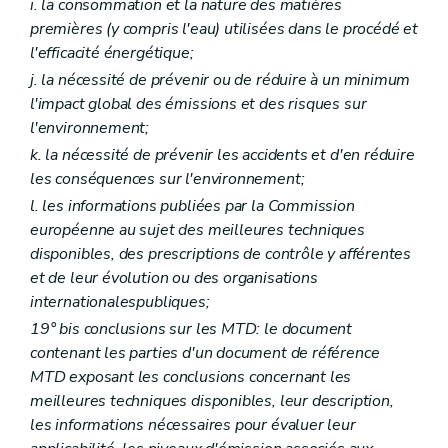
i
. la consommation et la nature des matières
Art. 151
premières (y compris l'eau) utilisées dans le procédé et
Art. 152
Art. 153
l'efficacité énergétique;
Art. 154
j
. la nécessité de prévenir ou de réduire à un minimum
Art. 155
l'impact global des émissions et des risques sur
Art. 156
l'environnement;
Art. 157
Art. 158
k
. la nécessité de prévenir les accidents et d'en réduire
Art. 159
les conséquences sur l'environnement;
Art. 160
Art. 161
l
. les informations publiées par la Commission
Art. 162
européenne au sujet des meilleures techniques
Art. 163
disponibles, des prescriptions de contrôle y afférentes
Art. 164
et de leur évolution ou des organisations
Art. 165
Art. 166
internationales
publiques
;
Art. 167
19°
bis
conclusions sur les MTD: le document
Art. 168
contenant les parties d'un document de référence
Art. 169
Section 4
Evaluation des incidences
MTD exposant les conclusions concernant les
Art. 170
meilleures techniques disponibles, leur description,
les informations nécessaires pour évaluer leur