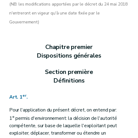
Art. 13
(NB: les modifications apportées par le décret du 24 mai 2018
Art. 13
n'entreront en vigeur qu'à une date fixée par le
Art.
13
bis
Chapitre II
Régime de la déclaration
Gouvernement)
Art. 14
Art. 15
Chapitre III
Procédure d'octroi du permis d'environnement
Section première
La demande
Chapitre premier
Art. 16
Art. 17
Dispositions générales
Art. 18
Art. 19
Section première
Art. 20
Art. 21
Définitions
Art. 22
Art. 23
Section 2
Enquête publique
er
Art. 1
.
Art. 24
Art. 25
Pour l'application du présent décret, on entend par:
Art. 26
1° permis d'environnement: la décision de l'autorité
Art. 27
Art. 28
compétente, sur base de laquelle l'exploitant peut
Art. 29
exploiter, déplacer, transformer ou étendre un
Section 3
Avis