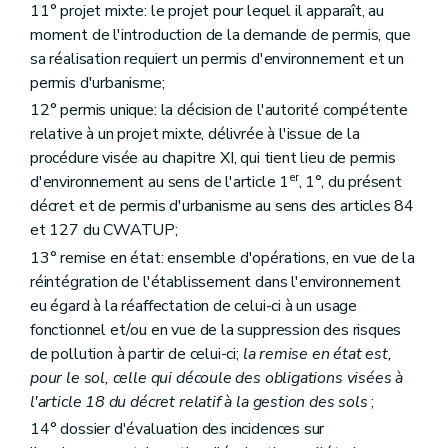
Art. 74
11° projet mixte: le projet pour lequel il apparaît, au
Art. 75
moment de l'introduction de la demande de permis, que
Section 3
Amendes administratives
Art. 76
sa réalisation requiert un permis d'environnement et un
Section 4
Obligation de notification périodique de données environnementales
permis d'urbanisme;
Art.
76
bis
12° permis unique: la décision de l'autorité compétente
Art.
76
ter
Art.
76
quater
relative à un projet mixte, délivrée à l'issue de la
Chapitre X
Sanctions pénales
procédure visée au chapitre XI, qui tient lieu de permis
Art. 78
er
d'environnement au sens de l'article 1
, 1°, du présent
Art. 79
décret et de permis d'urbanisme au sens des articles 84
Art. 80
Chapitre XI
Du permis unique
et 127 du CWATUP;
Section première
Champ d'application et autorité compétente
13° remise en état: ensemble d'opérations, en vue de la
Art. 81
réintégration de l'établissement dans l'environnement
Section 2
Demande, enquête publique et avis
Art. 82
eu égard à la réaffectation de celui-ci à un usage
Art. 83
fonctionnel et/ou en vue de la suppression des risques
Art. 84
de pollution à partir de celui-ci;
la remise en état est,
Art. 85
pour le sol, celle qui découle des obligations visées à
Art. 86
Art. 87
l'article 18 du décret relatif à la gestion des sols
;
Art. 88
14° dossier d'évaluation des incidences sur
Art. 89