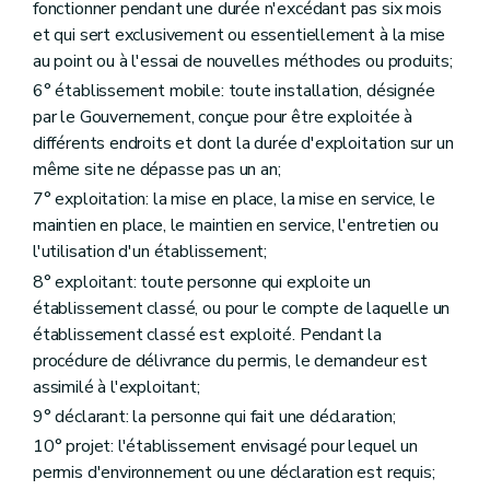
fonctionner pendant une durée n'excédant pas six mois
Art.
59quater
Section 3
Changement d'exploitant
et qui sert exclusivement ou essentiellement à la mise
Art. 60
au point ou à l'essai de nouvelles méthodes ou produits;
Chapitre IX
Surveillance et mesures administratives
6° établissement mobile: toute installation, désignée
Section première
Surveillance et inspection
Art. 61
par le Gouvernement, conçue pour être exploitée à
Art. 62
différents endroits et dont la durée d'exploitation sur un
Art. 63
même site ne dépasse pas un an;
Section 2
Mesures de police administrative
7° exploitation: la mise en place, la mise en service, le
Sous-section première
Action sur le permis en l'absence d'infraction
Art. 64
maintien en place, le maintien en service, l'entretien ou
Art. 65
l'utilisation d'un établissement;
Art. 66
8° exploitant: toute personne qui exploite un
Art. 67
Art. 68
établissement classé, ou pour le compte de laquelle un
Art. 69
établissement classé est exploité. Pendant la
Art. 70
procédure de délivrance du permis, le demandeur est
Sous-section 2
Action sur l'établissement en l'absence d'infraction
assimilé à l'exploitant;
Art. 71
Sous-section 3
Action sur le permis ou la déclaration en cas d'infraction
9° déclarant: la personne qui fait une déclaration;
Art. 72
10° projet: l'établissement envisagé pour lequel un
Art. 73
Sous-section 4
Action sur l'établissement en cas d'infraction
permis d'environnement ou une déclaration est requis;