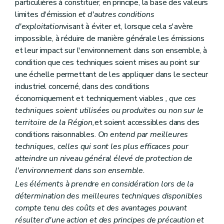
particulières à constituer, en principe, la base des valeurs
Art. 106
limites d'émission
et d'autres conditions
Art. 107
d'exploitation
visant à éviter et, lorsque cela s'avère
Art. 108
Art. 109
impossible, à réduire de manière générale les émissions
Art. 110
et leur impact sur l'environnement dans son ensemble, à
Art. 111
condition que ces techniques soient mises au point sur
Art. 112
une échelle permettant de les appliquer dans le secteur
Art. 113
Art. 114
industriel concerné, dans des conditions
Art. 115
économiquement et techniquement viables
, que ces
Art. 116
techniques soient utilisées ou produites ou non sur le
Art. 117
territoire de la Région,
et soient accessibles dans des
Art. 118
Art. 119
conditions raisonnables.
On entend par meilleures
Art. 120
techniques, celles qui sont les plus efficaces pour
Art. 121
atteindre un niveau général élevé de protection de
Art. 122
Art. 123
l'environnement dans son ensemble.
Art. 124
Les éléments à prendre en considération lors de la
Art. 125
détermination des meilleures techniques disponibles
Art. 126
compte tenu des coûts et des avantages pouvant
Art. 127
Art. 128
résulter d'une action et des principes de précaution et