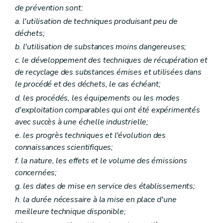
Art. 129
de prévention sont:
Art. 130
a
. l'utilisation de techniques produisant peu de
Art. 131
Art. 132
déchets;
Art. 133
b
. l'utilisation de substances moins dangereuses;
Art. 134
Art. 135
c
. le développement des techniques de récupération et
Art. 136
de recyclage des substances émises et utilisées dans
Art. 137
le procédé et des déchets, le cas échéant;
Art. 138
Section 3
Déchets
d
. les procédés, les équipements ou les modes
Art. 139
d'exploitation comparables qui ont été expérimentés
Art. 139
bis
avec succès à une échelle industrielle;
Art. 140
e
. les progrès techniques et l'évolution des
Art. 141
Art. 142
connaissances scientifiques;
Art. 143
f
. la nature, les effets et le volume des émissions
Art. 144
concernées;
Art. 145
Art. 146
g
. les dates de mise en service des établissements;
Art. 147
h
. la durée nécessaire à la mise en place d'une
Art. 148
Art. 149
meilleure technique disponible;
Art. 150