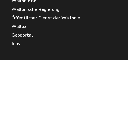
Wallonie.be
Wallonische Regierung
Öffentlicher Dienst der Wallonie
Wallex
Geoportal
Jobs
Kontaktieren Sie uns
Wallonische Räume
Presse
Reichen Sie eine Beschwerde beim SPW ein
Melden Sie eine Unregelmäßigkeit