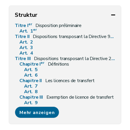
Struktur
er
Titre I
Disposition préliminaire
er
Art. 1
Titre II
Dispositions transposant la Directive 91/477/CEE du Conseil européen du 18 juin 1991 relative au contrôle de l'acquisition et de la détention d'armes, telle que modifiée par la Directive 2008/51/CE du Parlement européen et du Conseil du 21 mai 2008 modifiant la Directive 91/477/CEE du Conseil relative au contrôle de l'acquisition et de la détention d'armes
Art. 2
Art. 3
Art. 4
Titre III
Dispositions transposant la Directive 2009/43/CE du Parlement européen
er
Chapitre I
Définitions
Art. 5
Art. 6
Chapitre II
Les licences de transfert
Art. 7
Art. 8
Chapitre III
Exemption de licence de transfert
Art. 9
Chapitre IV
Certification des entreprises destinataires de produits liés à la défense
Mehr anzeigen
Art. 10
Art. 11
Chapitre V
L'obligation d'information