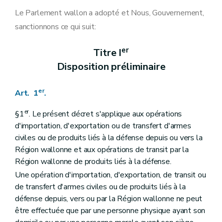
Art. 12
Titre IV
Autres dispositions
Le Parlement wallon a adopté et Nous, Gouvernement,
Art. 13
sanctionnons ce qui suit:
er
Chapitre I
Les licences
re
Section 1
Les licences d'exportation hors-UE
Art. 14
er
Titre I
Section 2
Les licences d'importation depuis l'hors-UE et les certificats internationaux d'importation
Disposition préliminaire
Art. 15
Section 3
Les licences de transit depuis et vers l'hors-UE
Art. 16
er
Art. 1
.
Chapitre II
L'information préalable et l'interdiction de production de certains composants spécifiques
Art. 17
er
Titre V
Dispositions générales et finales
§1
. Le présent décret s'applique aux opérations
er
Chapitre I
De la limitation, de la suspension et du retrait des licences
d'importation, d'exportation ou de transfert d'armes
Art. 18
civiles ou de produits liés à la défense depuis ou vers la
Chapitre II
De la Commission d'avis
Région wallonne et aux opérations de transit par la
Art. 19
Chapitre III
Sanctions
Région wallonne de produits liés à la défense.
Art. 20
Une opération d'importation, d'exportation, de transit ou
Chapitre IV
Dispositions diverses
de transfert d'armes civiles ou de produits liés à la
Art. 21
Art. 22
défense depuis, vers ou par la Région wallonne ne peut
Art. 23
être effectuée que par une personne physique ayant son
Art. 24