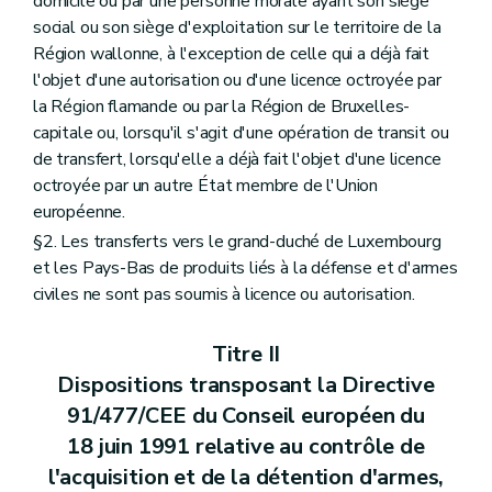
domicile ou par une personne morale ayant son siège
Art. 25
social ou son siège d'exploitation sur le territoire de la
Chapitre V
Dispositions abrogatoires et finales
Art. 26
Région wallonne, à l'exception de celle qui a déjà fait
Art. 27
l'objet d'une autorisation ou d'une licence octroyée par
la Région flamande ou par la Région de Bruxelles-
capitale ou, lorsqu'il s'agit d'une opération de transit ou
de transfert, lorsqu'elle a déjà fait l'objet d'une licence
octroyée par un autre État membre de l'Union
européenne.
§2. Les transferts vers le grand-duché de Luxembourg
et les Pays-Bas de produits liés à la défense et d'armes
civiles ne sont pas soumis à licence ou autorisation.
Titre II
Dispositions transposant la Directive
91/477/CEE du Conseil européen du
18 juin 1991 relative au contrôle de
l'acquisition et de la détention d'armes,