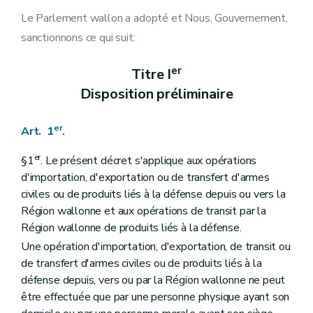
Art. 12
Titre IV
Autres dispositions
Le Parlement wallon a adopté et Nous, Gouvernement,
Art. 13
sanctionnons ce qui suit:
er
Chapitre I
Les licences
re
Section 1
Les licences d'exportation hors-UE
Art. 14
er
Titre I
Section 2
Les licences d'importation depuis l'hors-UE et les certificats internationaux d'importation
Disposition préliminaire
Art. 15
Section 3
Les licences de transit depuis et vers l'hors-UE
Art. 16
er
Art. 1
.
Chapitre II
L'information préalable et l'interdiction de production de certains composants spécifiques
Art. 17
er
Titre V
Dispositions générales et finales
§1
. Le présent décret s'applique aux opérations
er
Chapitre I
De la limitation, de la suspension et du retrait des licences
d'importation, d'exportation ou de transfert d'armes
Art. 18
civiles ou de produits liés à la défense depuis ou vers la
Chapitre II
De la Commission d'avis
Région wallonne et aux opérations de transit par la
Art. 19
Chapitre III
Sanctions
Région wallonne de produits liés à la défense.
Art. 20
Une opération d'importation, d'exportation, de transit ou
Chapitre IV
Dispositions diverses
de transfert d'armes civiles ou de produits liés à la
Art. 21
Art. 22
défense depuis, vers ou par la Région wallonne ne peut
Art. 23
être effectuée que par une personne physique ayant son
Art. 24