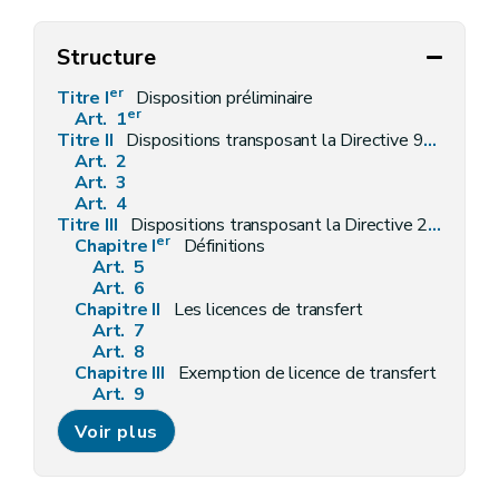
Structure
er
Titre I
Disposition préliminaire
er
Art. 1
Titre II
Dispositions transposant la Directive 91/477/CEE du Conseil européen du 18 juin 1991 relative au contrôle de l'acquisition et de la détention d'armes, telle que modifiée par la Directive 2008/51/CE du Parlement européen et du Conseil du 21 mai 2008 modifiant la Directive 91/477/CEE du Conseil relative au contrôle de l'acquisition et de la détention d'armes
Art. 2
Art. 3
Art. 4
Titre III
Dispositions transposant la Directive 2009/43/CE du Parlement européen
er
Chapitre I
Définitions
Art. 5
Art. 6
Chapitre II
Les licences de transfert
Art. 7
Art. 8
Chapitre III
Exemption de licence de transfert
Art. 9
Chapitre IV
Certification des entreprises destinataires de produits liés à la défense
Voir plus
Art. 10
Art. 11
Chapitre V
L'obligation d'information