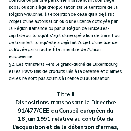
domicile ou par une personne morale ayant son siège
Art. 25
social ou son siège d'exploitation sur le territoire de la
Chapitre V
Dispositions abrogatoires et finales
Art. 26
Région wallonne, à l'exception de celle qui a déjà fait
Art. 27
l'objet d'une autorisation ou d'une licence octroyée par
la Région flamande ou par la Région de Bruxelles-
capitale ou, lorsqu'il s'agit d'une opération de transit ou
de transfert, lorsqu'elle a déjà fait l'objet d'une licence
octroyée par un autre État membre de l'Union
européenne.
§2. Les transferts vers le grand-duché de Luxembourg
et les Pays-Bas de produits liés à la défense et d'armes
civiles ne sont pas soumis à licence ou autorisation.
Titre II
Dispositions transposant la Directive
91/477/CEE du Conseil européen du
18 juin 1991 relative au contrôle de
l'acquisition et de la détention d'armes,