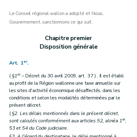
Art. 10
Art. 11
Le Conseil régional wallon a adopté et Nous,
Gouvernement, sanctionnons ce qui suit:
Chapitre premier
Disposition générale
er
Art. 1
.
er
(
§1
– Décret du 30 avril 2009, art. 37 ) . Il est établi
au profit de la Région wallonne une taxe annuelle sur
les sites d'activité économique désaffectés, dans les
conditions et selon les modalités déterminées par le
présent décret.
(
§2. Les délais mentionnés dans le présent décret,
er
sont calculés conformément aux articles 52, alinéa 1
,
53 et 54 du Code judiciaire.
§3. A l'égard du destinataire, le délai mentionné à