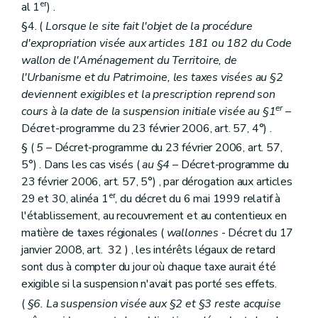
er
al 1
) .
§4. (
Lorsque le site fait l'objet de la procédure
d'expropriation visée aux articles 181 ou 182 du Code
wallon de l'Aménagement du Territoire, de
l'Urbanisme et du Patrimoine, les taxes visées au §2
deviennent exigibles et la prescription reprend son
er
cours à la date de la suspension initiale visée au §1
–
Décret-programme du 23 février 2006, art. 57, 4°) .
§ (
5
– Décret-programme du 23 février 2006, art. 57,
5°) . Dans les cas visés (
au §4
– Décret-programme du
23 février 2006, art. 57, 5°) , par dérogation aux articles
er
29 et 30, alinéa 1
, du décret du 6 mai 1999 relatif à
l'établissement, au recouvrement et au contentieux en
matière de taxes régionales (
wallonnes
- Décret du 17
janvier 2008, art. 32 ) , les intérêts légaux de retard
sont dus à compter du jour où chaque taxe aurait été
exigible si la suspension n'avait pas porté ses effets.
(
§6. La suspension visée aux §2 et §3 reste acquise