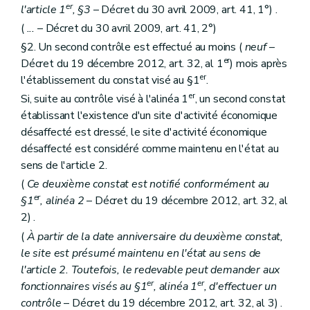
er
l'article 1
, §3
– Décret du 30 avril 2009, art. 41, 1°) .
(
...
– Décret du 30 avril 2009, art. 41, 2°)
§2. Un second contrôle est effectué au moins (
neuf
–
er
Décret du 19 décembre 2012, art. 32, al 1
) mois après
er
l'établissement du constat visé au §1
.
er
Si, suite au contrôle visé à l'alinéa 1
, un second constat
établissant l'existence d'un site d'activité économique
désaffecté est dressé, le site d'activité économique
désaffecté est considéré comme maintenu en l'état au
sens de l'article 2.
(
Ce deuxième constat est notifié conformément au
er
§1
, alinéa 2
– Décret du 19 décembre 2012, art. 32, al
2) .
(
À partir de la date anniversaire du deuxième constat,
le site est présumé maintenu en l'état au sens de
l'article 2. Toutefois, le redevable peut demander aux
er
er
fonctionnaires visés au §1
, alinéa 1
, d'effectuer un
contrôle
– Décret du 19 décembre 2012, art. 32, al 3) .