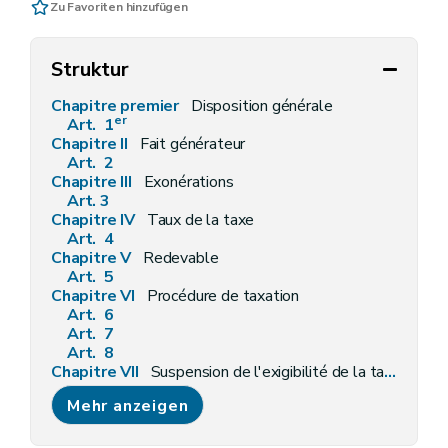
Zu Favoriten hinzufügen
Struktur
Chapitre premier
Disposition générale
er
Art. 1
Chapitre II
Fait générateur
Art. 2
Chapitre III
Exonérations
Art. 3
Chapitre IV
Taux de la taxe
Art. 4
Chapitre V
Redevable
Art. 5
Chapitre VI
Procédure de taxation
Art. 6
Art. 7
Art. 8
Chapitre VII
Suspension de l'exigibilité de la taxe
Art. 9
Mehr anzeigen
Art.
9
bis
Chapitre VIII
Dispositions finales et abrogatoires