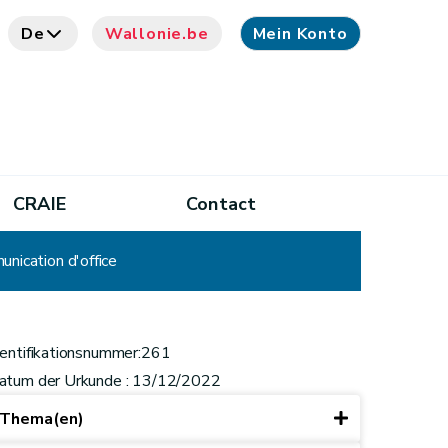
De
Wallonie.be
Mein Konto
CRAIE
Contact
unication d'office
dentifikationsnummer:261
atum der Urkunde : 13/12/2022
Thema(en)