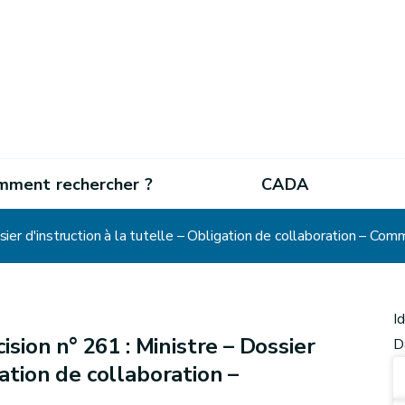
mment rechercher ?
CADA
er d'instruction à la tutelle – Obligation de collaboration – Comm
I
sion n° 261 : Ministre – Dossier
D
gation de collaboration –