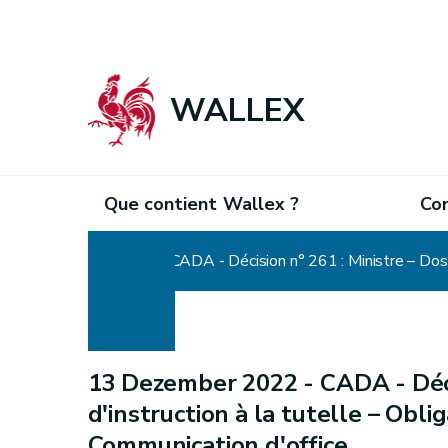
WALLEX
Que contient Wallex ?
Co
Home
CADA - Décision n° 261 : Ministre – Dossi
13 Dezember 2022 -
CADA - Déci
d'instruction à la tutelle – Obli
Communication d'office