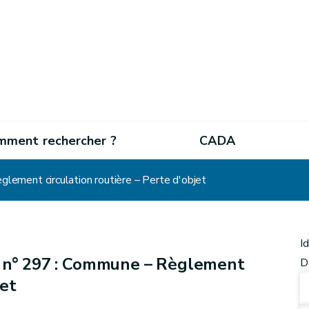
mment rechercher ?
CADA
ement circulation routière – Perte d'objet
I
 n° 297 : Commune – Règlement
D
jet