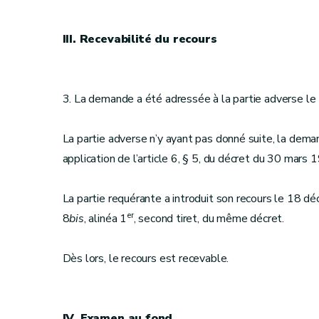
III. Recevabilité du recours
3. La demande a été adressée à la partie adverse l
La partie adverse n’y ayant pas donné suite, la dem
application de l’article 6, § 5, du décret du 30 mars 
La partie requérante a introduit son recours le 18 dé
er
8
bis
, alinéa 1
, second tiret, du même décret.
Dès lors, le recours est recevable.
IV. Examen au fond