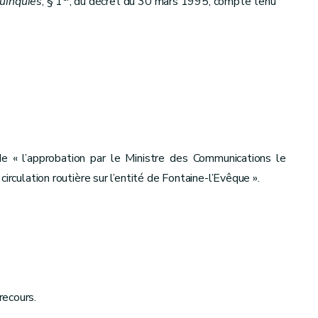
uinquies
, § 1
, du décret du 30 mars 1995, compte tenu
e « l’approbation par le Ministre des Communications le
irculation routière sur l’entité de Fontaine-l’Evêque ».
recours.