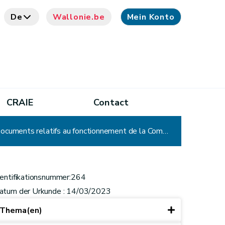
De
Wallonie.be
Mein Konto
CRAIE
Contact
CADA - Décision n° 264 : Commission d'Éthique en expérimentation animale – Décisions d'autorisation – Documents relatifs au fonctionnement de la Commission d'Éthique – Recours sans objet
dentifikationsnummer:264
atum der Urkunde : 14/03/2023
Thema(en)