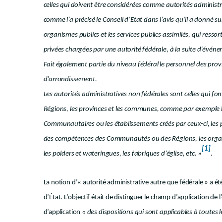
celles qui doivent être considérées comme autorités administra
comme l’a précisé le Conseil d’Etat dans l’avis qu’il a donné su
organismes publics et les services publics assimilés, qui resso
privées chargées par une autorité fédérale, à la suite d’événem
Fait également partie du niveau fédéral le personnel des prov
d’arrondissement.
Les autorités administratives non fédérales sont celles qui fo
Régions, les provinces et les communes, comme par exemple
Communautaires ou les établissements créés par ceux-ci, les p
des compétences des Communautés ou des Régions, les organ
[1]
les polders et wateringues, les fabriques d’église, etc. »
.
La notion d’« autorité administrative autre que fédérale » a ét
d’État. L’objectif était de distinguer le champ d’application de 
d’application
« des dispositions qui sont applicables à toutes l