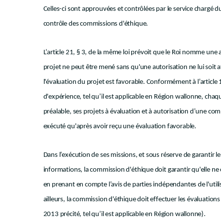
Celles-ci sont approuvées et contrôlées par le service chargé du 
contrôle des commissions d'éthique.
L’article 21, § 3, de la même loi prévoit que le Roi nomme une
projet ne peut être mené sans qu'une autorisation ne lui soit a
l'évaluation du projet est favorable. Conformément à l’article 
d'expérience, tel qu’il est applicable en Région wallonne, cha
préalable, ses projets à évaluation et à autorisation d’une com
exécuté qu'après avoir reçu une évaluation favorable.
Dans l’exécution de ses missions, et sous réserve de garantir le 
informations, la commission d'éthique doit garantir qu'elle ne c
en prenant en compte l’avis de parties indépendantes de l'util
ailleurs, la commission d'éthique doit effectuer les évaluations
2013 précité, tel qu’il est applicable en Région wallonne).