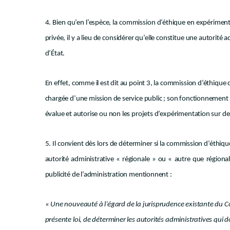
4. Bien qu’en l’espèce, la commission d’éthique en expérimen
privée, il y a lieu de considérer qu’elle constitue une autorité 
d’État.
En effet, comme il est dit au point 3, la commission d’éthique d
chargée d’une mission de service public ; son fonctionnement es
évalue et autorise ou non les projets d’expérimentation sur des
5. Il convient dès lors de déterminer si la commission d’éth
autorité administrative « régionale » ou « autre que régionale
publicité de l’administration
mentionnent :
« Une nouveauté à l’égard de la jurisprudence existante du Cons
présente loi, de déterminer les autorités administratives qui 