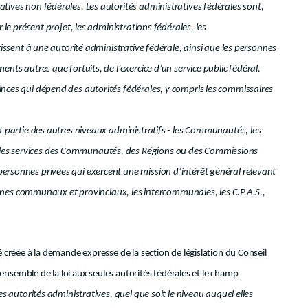
tives non fédérales. Les autorités administratives fédérales sont,
r le présent projet, les administrations fédérales, les
rtissent à une autorité administrative fédérale, ainsi que les personnes
ents autres que fortuits, de l’exercice d’un service public fédéral.
inces qui dépend des autorités fédérales, y compris les commissaires
nt partie des autres niveaux administratifs - les Communautés, les
 les services des Communautés, des Régions ou des Commissions
ersonnes privées qui exercent une mission d’intérêt général relevant
es communaux et provinciaux, les intercommunales, les C.P.A.S.,
é créée à la demande expresse de la section de législation du Conseil
l’ensemble de la loi aux seules autorités fédérales et le champ
es autorités administratives, quel que soit le niveau auquel elles