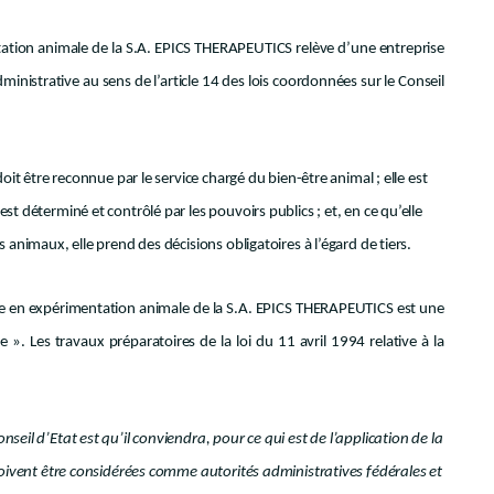
tation animale de la S.A. EPICS THERAPEUTICS relève d’une entreprise
administrative au sens de l’article 14 des lois coordonnées sur le Conseil
oit être reconnue par le service chargé du bien-être animal ; elle est
t déterminé et contrôlé par les pouvoirs publics ; et, en ce qu’elle
 animaux, elle prend des décisions obligatoires à l’égard de tiers.
ique en expérimentation animale de la S.A. EPICS THERAPEUTICS est une
 ». Les travaux préparatoires de la loi du 11 avril 1994 relative à la
eil d’Etat est qu’il conviendra, pour ce qui est de l’application de la
doivent être considérées comme autorités administratives fédérales et