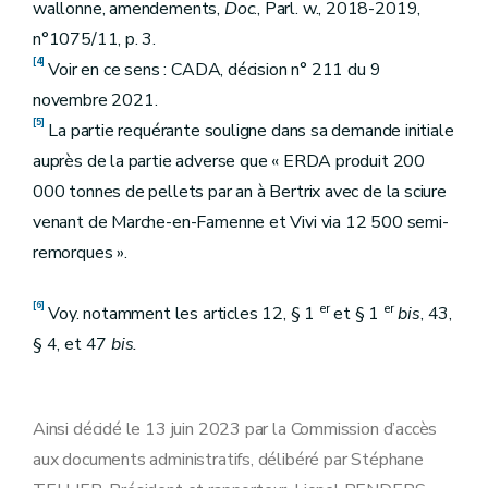
wallonne, amendements,
Doc
., Parl. w., 2018-2019,
n°1075/11, p. 3.
[4]
Voir en ce sens : CADA, décision n° 211 du 9
novembre 2021.
[5]
La partie requérante souligne dans sa demande initiale
auprès de la partie adverse que « ERDA produit 200
000 tonnes de pellets par an à Bertrix avec de la sciure
venant de Marche-en-Famenne et Vivi via 12 500 semi-
remorques ».
[6]
er
er
Voy. notamment les articles 12, § 1
et § 1
bis
, 43,
§ 4, et 47
bis.
Ainsi décidé le 13 juin 2023 par la Commission d’accès
aux documents administratifs, délibéré par Stéphane