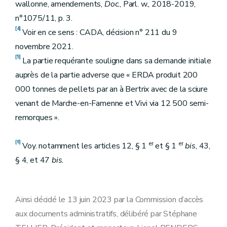
wallonne, amendements,
Doc
., Parl. w., 2018-2019,
n°1075/11, p. 3.
[4]
Voir en ce sens : CADA, décision n° 211 du 9
novembre 2021.
[5]
La partie requérante souligne dans sa demande initiale
auprès de la partie adverse que « ERDA produit 200
000 tonnes de pellets par an à Bertrix avec de la sciure
venant de Marche-en-Famenne et Vivi via 12 500 semi-
remorques ».
[6]
er
er
Voy. notamment les articles 12, § 1
et § 1
bis
, 43,
§ 4, et 47
bis.
Ainsi décidé le 13 juin 2023 par la Commission d’accès
aux documents administratifs, délibéré par Stéphane