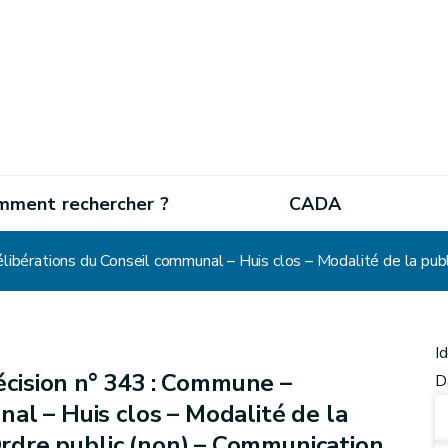
mment rechercher ?
CADA
I
cision n° 343 : Commune –
D
al – Huis clos – Modalité de la
 Ordre public (non) – Communication