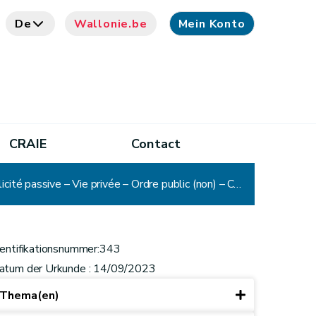
De
Wallonie.be
Mein Konto
CRAIE
Contact
CADA - Décision n° 343 : Commune – Délibérations du Conseil communal – Huis clos – Modalité de la publicité passive – Vie privée – Ordre public (non) – Communication
dentifikationsnummer:343
atum der Urkunde : 14/09/2023
Thema(en)