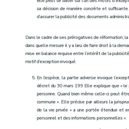
elle peut se baser sur l'un des motifs d'except
sa décision de manière concrète et suffisante.
d’assurer la publicité des documents administra
Dans le cadre de ses prérogatives de réformation, 
dans quelle mesure il y a lieu de faire droit à la de
mise en balance requise entre l’intérêt de la publicit
motif d’exception invoqué.
En l’espèce, la partie adverse invoque l’excepti
décret du 30 mars 199 Elle explique que « le p
personne. Quand bien même celle-ci peut être d
commune ». Elle précise par ailleurs la jurisp
de la vie privée « a une portée étendue et 
personnel et des informations personnelles ».