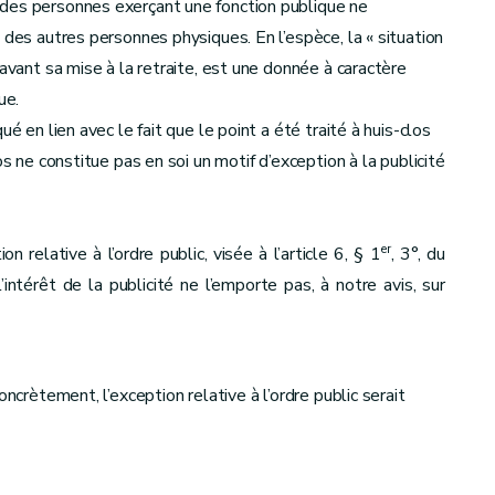
 des personnes exerçant une fonction publique ne
 des autres personnes physiques. En l’espèce, la « situation
 avant sa mise à la retraite, est une donnée à caractère
ue.
é en lien avec le fait que le point a été traité à huis-clos
os ne constitue pas en soi un motif d’exception à la publicité
er
 relative à l’ordre public, visée à l’article 6, § 1
, 3°, du
ntérêt de la publicité ne l’emporte pas, à notre avis, sur
ncrètement, l’exception relative à l’ordre public serait