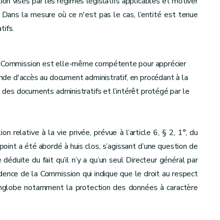
ion visés par les régimes législatifs applicables et motiver
 Dans la mesure où ce n'est pas le cas, l’entité est tenue
tifs.
la Commission est elle-même compétente pour apprécier
mande d'accès au document administratif, en procédant à la
é des documents administratifs et l’intérêt protégé par le
on relative à la vie privée, prévue à l’article 6, § 2, 1°, du
oint a été abordé à huis clos, s’agissant d’une question de
éduite du fait qu’il n’y a qu’un seul Directeur général par
rudence de la Commission qui indique que le droit au respect
englobe notamment la protection des données à caractère