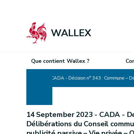
WALLEX
Que contient Wallex ?
Co
Home
14 September 2023 -
CADA - Dé
Délibérations du Conseil commun
publicité passive – Vie privée –