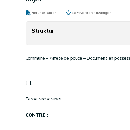
Herunterladen
Zu Favoriten hinzufügen
Struktur
Commune – Arrêté de police – Document en possessio
[…],
Partie requérante
,
CONTRE :