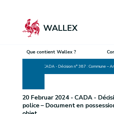
WALLEX
Que contient Wallex ?
Co
Home
CADA - Décision n° 387 : Commune – Arrê
20 Februar 2024 -
CADA - Décis
police – Document en possession
objet