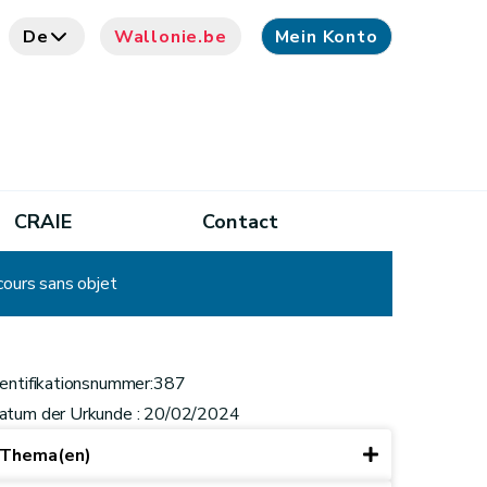
De
Wallonie.be
Mein Konto
CRAIE
Contact
cours sans objet
dentifikationsnummer:387
atum der Urkunde : 20/02/2024
Thema(en)