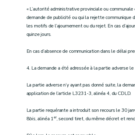
« L’autorité administrative provinciale ou communale
demande de publicité ou qui la rejette communique d
les motifs de l’ajournement ou du rejet. En cas d’ajo
quinze jours.
En cas d’absence de communication dans le délai pres
4. La demande a été adressée à la partie adverse 
La partie adverse n’y ayant pas donné suite, la dema
application de l’article L3231-3, alinéa 4, du CDLD.
La partie requérante a introduit son recours le 30 janv
er
8
bis
, alinéa 1
, second tiret, du même décret et rend