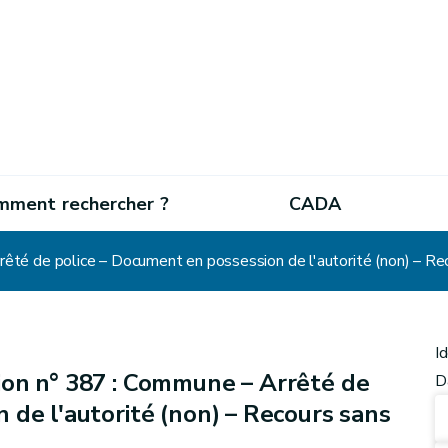
mment rechercher ?
CADA
té de police – Document en possession de l'autorité (non) – Re
I
ion n° 387 : Commune – Arrêté de
D
 de l'autorité (non) – Recours sans