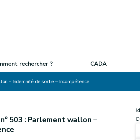
mment rechercher ?
CADA
lon – Indemnité de sortie – Incompétence
I
n° 503 : Parlement wallon –
D
ence