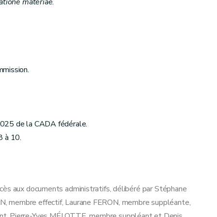
atione materiae
.
mmission.
2025 de la CADA fédérale.
8 à 10.
cès aux documents administratifs, délibéré par Stéphane
N, membre effectif, Laurane FERON, membre suppléante,
ant, Pierre-Yves MÉLOTTE, membre suppléant et Denis