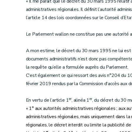
« Il me paraît que le décret du 30 mars 1995 relatif à
administratives régionales. Il définit l’autorité admin
l’article 14 des lois coordonnées sur le Conseil d’Etat
Le Parlement wallon ne constitue pas une autorité ad
A mon estime, le décret du 30 mars 1995 ne lui est 
documents administratifs n’est donc pas compétente 
la requête qu’elle a formulée auprès du Parlement.
C'est également ce qui ressort des avis n°204 du 1
février 2019 rendus par la Commission d'accès aux d
er
er
En vertu de l’article 1
, alinéa 1
, du décret du 30 ma
« 1° aux autorités administratives régionales ; aux au
administratives régionales, mais uniquement dans l
régionales, le décret interdit ou limite la publicité d
er