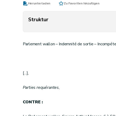
Herunterladen
Zu Favoriten hinzufügen
Struktur
Parlement wallon – Indemnité de sortie – Incompét
[…],
Parties requérantes
,
CONTRE :