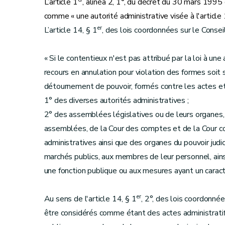
L’article 1
, alinéa 2, 1°, du décret du 30 mars 1995 d
comme « une autorité administrative visée à l'article
er
L’article 14, § 1
, des lois coordonnées sur le Conseil
« Si le contentieux n'est pas attribué par la loi à une 
recours en annulation pour violation des formes soit s
détournement de pouvoir, formés contre les actes e
1° des diverses autorités administratives ;
2° des assemblées législatives ou de leurs organes,
assemblées, de la Cour des comptes et de la Cour cons
administratives ainsi que des organes du pouvoir judici
marchés publics, aux membres de leur personnel, ainsi
une fonction publique ou aux mesures ayant un caractèr
er
Au sens de l'article 14, § 1
, 2°, des lois coordonné
être considérés comme étant des actes administratifs