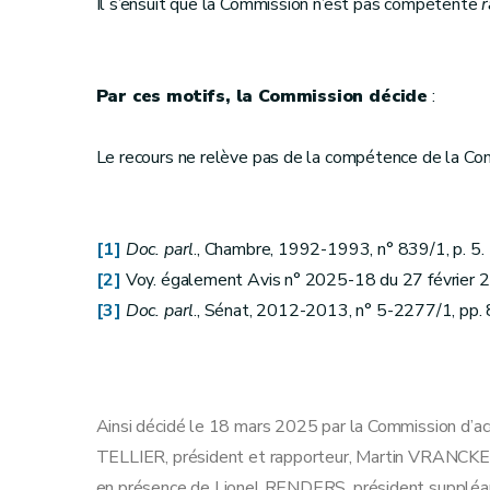
Il s’ensuit que la Commission n’est pas compétente
r
Par ces motifs, la Commission décide
:
Le recours ne relève pas de la compétence de la Co
[1]
Doc. parl
., Chambre, 1992-1993, n° 839/1, p. 5.
[2]
Voy. également Avis n° 2025-18 du 27 février 
[3]
Doc. parl
., Sénat, 2012-2013, n° 5-2277/1, pp. 
Ainsi décidé le 18 mars 2025 par la Commission d’ac
TELLIER, président et rapporteur, Martin VRANCKE
en présence de Lionel RENDERS, président supplé