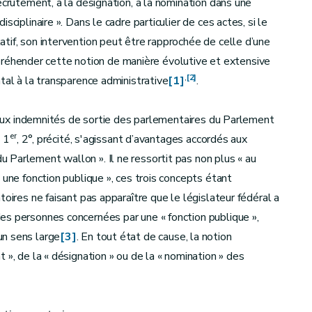
ecrutement, à la désignation, à la nomination dans une
ciplinaire ». Dans le cadre particulier de ces actes, si le
tif, son intervention peut être rapprochée de celle d’une
’appréhender cette notion de manière évolutive et extensive
,
[2]
tal à la transparence administrative
[1]
.
f aux indemnités de sortie des parlementaires du Parlement
er
§ 1
, 2°, précité, s'agissant d’avantages accordés aux
 Parlement wallon ». Il ne ressortit pas non plus « au
 une fonction publique », ces trois concepts étant
toires ne faisant pas apparaître que le législateur fédéral a
es personnes concernées par une « fonction publique »,
un sens large
[3]
. En tout état de cause, la notion
 », de la « désignation » ou de la « nomination » des