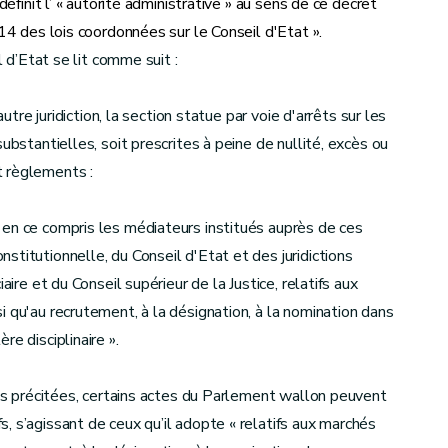
éfinit l’ « autorité administrative » au sens de ce décret
 14 des lois coordonnées sur le Conseil d'Etat ».
 d’Etat se lit comme suit :
autre juridiction, la section statue par voie d'arrêts sur les
ubstantielles, soit prescrites à peine de nullité, excès ou
t règlements :
 en ce compris les médiateurs institués auprès de ces
titutionnelle, du Conseil d'Etat et des juridictions
aire et du Conseil supérieur de la Justice, relatifs aux
 qu'au recrutement, à la désignation, à la nomination dans
e disciplinaire ».
es précitées, certains actes du Parlement wallon peuvent
, s’agissant de ceux qu’il adopte « relatifs aux marchés