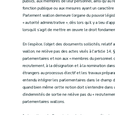
publics, aux membres de leur personnel, ainsi qu'au r
fonction publique ou aux mesures ayant un caractère dis
Parlement wallon demeure l’organe du pouvoir législa
« autorité administrative », dès lors qu’il y a lieu d
lorsqu’il s’agit de mettre en œuvre le droit fondamen
En l’espèce, l’objet des documents sollicités, relati
wallon, ne relève pas des actes visés à l'article 14, 
parlementaires et non aux « membres du personnel du
recrutement, à la désignation et à la nomination dans
étrangers au processus électif et les travaux prépara
entendu intégrer les parlementaires dans le champ d
quand bien même cette notion doit s’entendre dans 
d’indemnités de sortie ne relève pas du « recrutement
parlementaires wallons.