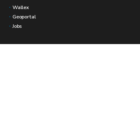
Wallex
Geoportal
Jobs
Kontaktieren Sie uns
Wallonische Räume
Presse
Reichen Sie eine Beschwerde beim SPW ein
Melden Sie eine Unregelmäßigkeit