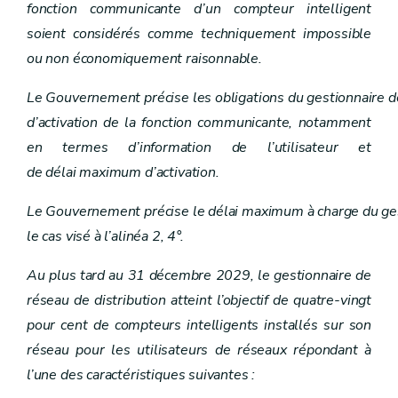
fonction communicante d’un compteur intelligent
Chapitre XI
Commission wallonne pour l'énergie
Art. 43
soient considérés comme techniquement impossible
Art. 44
ou non économiquement raisonnable.
Art. 45
Art. 46
Le Gouvernement précise les obligations du gestionnaire de
Art. 47
Art. 48
d’activation de la fonction communicante, notamment
Art. 49
en termes d’information de l’utilisateur et
Art. 50
Chapitre XII
Comité « Energie »
de délai maximum d’activation.
Art. 51
Chapitre XIII
Sanctions
Le Gouvernement précise le délai maximum à charge du gest
Art. 52
Art. 53
le cas visé à l’alinéa 2, 4°.
Art. 54
Chapitre XIV
Dispositions transitoires et entrée en vigueur
Au plus tard au 31 décembre 2029, le gestionnaire de
Art. 55
réseau de distribution atteint l’objectif de quatre-vingt
Art. 56
Art. 57
pour cent de compteurs intelligents installés sur son
Art. 58
réseau pour les utilisateurs de réseaux répondant à
Art. 59
Art. 60
l’une des caractéristiques suivantes :
Art. 61