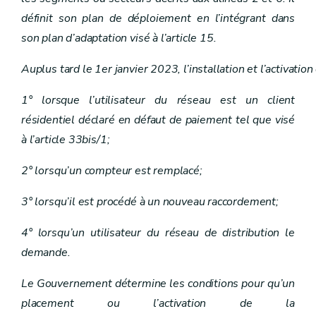
Art. 25
définit son plan de déploiement en l’intégrant dans
Chapitre V
Accès aux réseaux
Art. 26
son plan d’adaptation visé à l’article 15.
Art. 27
Art. 28
Auplus tard le 1er janvier 2023, l’installation et l’activ
Art. 29
Chapitre VI
Fournisseurs et intermédiaires
Art. 30
1° lorsque l’utilisateur du réseau est un client
Art. 31
résidentiel déclaré en défaut de paiement tel que visé
Art. 32
Chapitre VII
Clients protégés
à l’article 33bis/1;
Art. 33
Chapitre VIII
Obligations de service public
2° lorsqu’un compteur est remplacé;
Art. 34
Art. 35
3° lorsqu’il est procédé à un nouveau raccordement;
Chapitre IX
Production d'électricité à partir de sources d'énergie renouvelables et de cogénération de qualité
Art. 36
4° lorsqu’un utilisateur du réseau de distribution le
Chapitre X
Promotion des sources d'énergie renouvelables et de la cogénération de qualité
Art. 37
demande.
Art. 38
Art. 39
Le Gouvernement détermine les conditions pour qu’un
Art. 40
Art. 41
placement ou l’activation de la
Art. 42