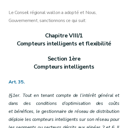
Art. 5
Art. 6
Art. 7
Le Conseil régional wallon a adopté et Nous,
Art. 8
Gouvernement, sanctionnons ce qui suit:
Art. 9
Art. 10
Chapitre III
Gestion des réseaux
Chapitre VIII/1
Art. 11
Compteurs intelligents et flexibilité
Art. 12
Art. 13
Art. 14
Section 1ère
Art. 15
Art. 16
Compteurs intelligents
Chapitre IV
Droits et obligations du gestionnaire de réseau
Art. 17
Section première
Notification et permission de voirie
Art. 35.
Art. 18
Art. 19
(§1er. Tout en tenant compte de l’intérêt général et
Art. 20
Section 2
Déclaration d'utilité publique
dans des conditions d’optimisation des coûts
Art. 21
et bénéfices, le gestionnaire de réseau de distribution
Art. 22
Art. 23
déploie les compteurs intelligents sur son réseau pour
Art. 24
les segments ou secteurs décrits aux alinéas 2 et 6. Il