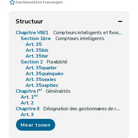
Aan favorieten toevoegen
Structuur
Chapitre VIII/1
Compteurs intelligents et flexibilité
Section 1ère
Compteurs intelligents
Art. 35
Art. 35
bis
Art. 35
ter
Section 2
Flexibilité
Art. 35
quater
Art. 35
quinquies
Art. 35
sexies
Art. 35
septies
er
Chapitre I
Généralités
er
Art. 1
Art. 2
Chapitre II
Désignation des gestionnaires de réseaux
Art. 3
Section première
Gestionnaire du réseau de transport local
Meer tonen
Art. 4
Section 2
Gestionnaires des réseaux de distribution