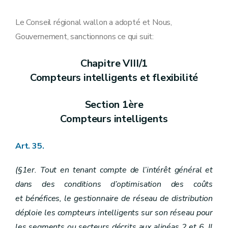
Section première
Gestionnaire du réseau de transport local
Art. 4
Section 2
Gestionnaires des réseaux de distribution
Le Conseil régional wallon a adopté et Nous,
Art. 5
Gouvernement, sanctionnons ce qui suit:
Art. 6
Art. 7
Art. 8
Chapitre VIII/1
Art. 9
Compteurs intelligents et flexibilité
Art. 10
Chapitre II
Désignation des gestionnaires de réseaux
Art. 3
Section 1ère
Section première
Gestionnaire du réseau de transport local
Art. 4
Compteurs intelligents
Section 2
Gestionnaires des réseaux de distribution
Art. 5
Art. 6
Art. 35.
Art. 7
Art. 8
(§1er. Tout en tenant compte de l’intérêt général et
Art. 9
Art. 10
dans des conditions d’optimisation des coûts
Chapitre III
Gestion des réseaux
et bénéfices, le gestionnaire de réseau de distribution
Art. 11
Art. 12
déploie les compteurs intelligents sur son réseau pour
Art. 13
les segments ou secteurs décrits aux alinéas 2 et 6. Il