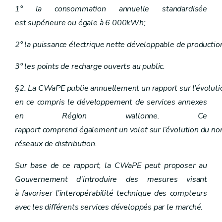
Art. 32
1° la consommation annuelle standardisée
Chapitre VI
Fournisseurs et intermédiaires
Art. 30
est supérieure ou égale à 6 000kWh;
Art. 31
Art. 32
2° la puissance électrique nette développable de productio
Chapitre VII
Clients protégés
Art. 33
3° les points de recharge ouverts au public.
Chapitre VII
Clients protégés
Art. 33
Chapitre VIII
Obligations de service public
§2. La CWaPE publie annuellement un rapport sur l’évoluti
Art. 34
en ce compris le développement de services annexes
Art. 35
Chapitre VIII
Obligations de service public
en Région wallonne. Ce
Art. 34
rapport comprend également un volet sur l’évolution du nom
Art. 35
Chapitre IX
Production d'électricité à partir de sources d'énergie renouvelables et de cogénération de qualité
réseaux de distribution.
Art. 36
Chapitre IX
Production d'électricité à partir de sources d'énergie renouvelables et de cogénération de qualité
Sur base de ce rapport, la CWaPE peut proposer au
Art. 36
Gouvernement d’introduire des mesures visant
Chapitre X
Promotion des sources d'énergie renouvelables et de la cogénération de qualité
Art. 37
à favoriser l’interopérabilité technique des compteurs
Art. 38
avec les différents services développés par le marché.
Art. 39
Art. 40