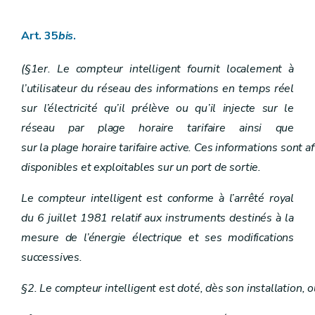
Art. 53
Art. 54
Chapitre XIV
Dispositions transitoires et entrée en vigueur
Art. 35
bis
.
Art. 55
Art. 56
(§1er. Le compteur intelligent fournit localement à
Art. 57
Art. 58
l’utilisateur du réseau des informations en temps réel
Art. 59
sur l’électricité qu’il prélève ou qu’il injecte sur le
Art. 60
Art. 61
réseau par plage horaire tarifaire ainsi que
Art. 62
sur la plage horaire tarifaire active. Ces informations sont 
Art. 63
disponibles et exploitables sur un port de sortie.
Le compteur intelligent est conforme à l’arrêté royal
du 6 juillet 1981 relatif aux instruments destinés à la
mesure de l’énergie électrique et ses modifications
successives.
§2. Le compteur intelligent est doté, dès son installation, 