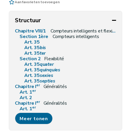
Aan favorieten toevoegen
Structuur
Chapitre VIII/1
Compteurs intelligents et flexibilité
Section 1ère
Compteurs intelligents
Art. 35
Art. 35
bis
Art. 35
ter
Section 2
Flexibilité
Art. 35
quater
Art. 35
quinquies
Art. 35
sexies
Art. 35
septies
er
Chapitre I
Généralités
er
Art. 1
Art. 2
er
Chapitre I
Généralités
er
Art. 1
Art. 2
Meer tonen
Chapitre II
Désignation des gestionnaires de réseaux
Art. 3