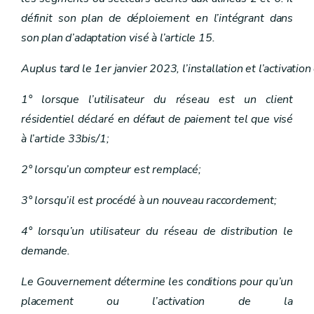
Art. 14
définit son plan de déploiement en l’intégrant dans
Art. 15
Art. 16
son plan d’adaptation visé à l’article 15.
Chapitre III
Gestion des réseaux
Art. 11
Auplus tard le 1er janvier 2023, l’installation et l’activ
Art. 12
Art. 13
Art. 14
1° lorsque l’utilisateur du réseau est un client
Art. 15
résidentiel déclaré en défaut de paiement tel que visé
Art. 16
Chapitre IV
Droits et obligations du gestionnaire de réseau
à l’article 33bis/1;
Art. 17
Section première
Notification et permission de voirie
2° lorsqu’un compteur est remplacé;
Art. 18
Art. 19
3° lorsqu’il est procédé à un nouveau raccordement;
Art. 20
Section 2
Déclaration d'utilité publique
4° lorsqu’un utilisateur du réseau de distribution le
Art. 21
Art. 22
demande.
Art. 23
Art. 24
Le Gouvernement détermine les conditions pour qu’un
Art. 25
Chapitre IV
Droits et obligations du gestionnaire de réseau
placement ou l’activation de la
Art. 17