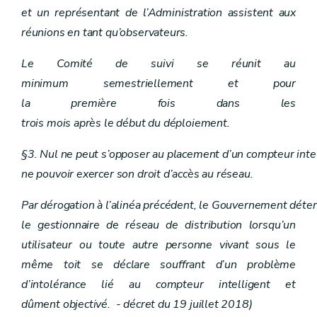
Art. 54
et un représentant de l’Administration assistent aux
Chapitre XI
Commission wallonne pour l'énergie
Art. 43
réunions en tant qu’observateurs.
Art. 44
Art. 45
Le Comité de suivi se réunit au
Art. 46
Art. 47
minimum semestriellement et pour
Art. 48
la première fois dans les
Art. 49
Art. 50
trois mois après le début du déploiement.
Chapitre XIV
Dispositions transitoires et entrée en vigueur
Art. 55
§3. Nul ne peut s’opposer au placement d’un compteur inte
Art. 56
ne pouvoir exercer son droit d’accès au réseau.
Art. 57
Art. 58
Art. 59
Par dérogation à l’alinéa précédent, le Gouvernement déte
Art. 60
le gestionnaire de réseau de distribution lorsqu’un
Art. 61
Art. 62
utilisateur ou toute autre personne vivant sous le
Art. 63
même toit se déclare souffrant d’un problème
Chapitre XII
Comité « Energie »
Art. 51
d’intolérance lié au compteur intelligent et
Chapitre XIII
Sanctions
dûment objectivé. - décret du 19 juillet 2018)
Art. 52