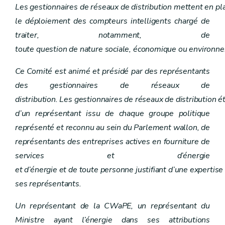
Art. 41
Les gestionnaires de réseaux de distribution mettent en pl
Art. 42
le déploiement des compteurs intelligents chargé de
Chapitre XI
Commission wallonne pour l'énergie
Art. 43
traiter, notamment, de
Art. 44
toute question de nature sociale, économique ou environn
Art. 45
Art. 46
Ce Comité est animé et présidé par des représentants
Art. 47
Art. 48
des gestionnaires de réseaux de
Art. 49
distribution. Les gestionnaires de réseaux de distribution
Art. 50
Chapitre XII
Comité « Energie »
d’un représentant issu de chaque groupe politique
Art. 51
représenté et reconnu au sein du Parlement wallon, de
Chapitre X
Promotion des sources d'énergie renouvelables et de la cogénération de qualité
Art. 37
représentants des entreprises actives en fourniture de
Art. 38
services et d’énergie
Art. 39
Art. 40
et d’énergie et de toute personne justifiant d’une expertis
Art. 41
ses représentants.
Art. 42
Chapitre XIII
Sanctions
Un représentant de la CWaPE, un représentant du
Art. 52
Art. 53
Ministre ayant l’énergie dans ses attributions