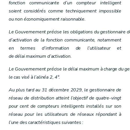
fonction communicante d’un compteur intelligent
Section première
Notification et permission de voirie
Art. 18
soient considérés comme techniquement impossible
Art. 19
ou non économiquement raisonnable.
Art. 20
Section 2
Déclaration d'utilité publique
Le Gouvernement précise les obligations du gestionnaire de
Art. 21
Art. 22
d’activation de la fonction communicante, notamment
Art. 23
en termes d’information de l’utilisateur et
Art. 24
Art. 25
de délai maximum d’activation.
Chapitre V
Accès aux réseaux
Art. 26
Le Gouvernement précise le délai maximum à charge du gest
Art. 27
Art. 28
le cas visé à l’alinéa 2, 4°.
Art. 29
Chapitre V
Accès aux réseaux
Au plus tard au 31 décembre 2029, le gestionnaire de
Art. 26
réseau de distribution atteint l’objectif de quatre-vingt
Art. 27
Art. 28
pour cent de compteurs intelligents installés sur son
Art. 29
réseau pour les utilisateurs de réseaux répondant à
Chapitre VI
Fournisseurs et intermédiaires
Art. 30
l’une des caractéristiques suivantes :
Art. 31