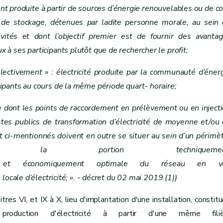
ment produite à partir de sources d’énergie renouvelables ou de c
, de stockage, détenues par ladite personne morale, au sein
n en basse tension
vités et dont l’objectif premier est de fournir des avanta
à ses participants plutôt que de rechercher le profit;
sous-sections I à III/1
lectivement » : électricité produite par la communauté d’éner
ipants au cours de la même période quart- horaire;
es dommages causés par les travaux
re dont les points de raccordement en prélèvement ou en inject
stes publics de transformation d’électricité de moyenne et/ou
gional de médiation
 ci-mentionnés doivent en outre se situer au sein d’un périmè
sant la portion techniquemen
ret du 11 avril 2014, art. 26)
ent et économiquement optimale du réseau en v
locale d’électricité; ». - décret du 02 mai 2019 (1))
tres VI, et IX à X, lieu d'implantation d'une installation, constit
roduction d'électricité à partir d'une même filiè