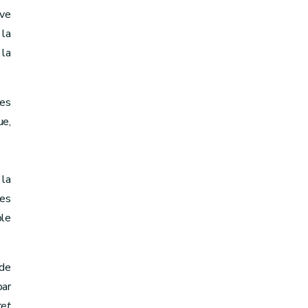
ive
 la
 la
les
ue,
la
ces
ble
 de
par
ret