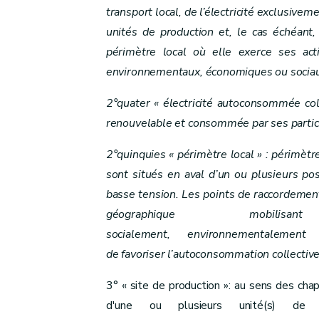
Art. 25
sexies
transport local, de l’électricité exclusive
Sous-section 3/1
unités de production et, le cas échéant
Indemnisation en cas de limitation d'injectio
périmètre local où elle exerce ses acti
environnementaux, économiques ou sociaux 
Art. 25sexies/1
Sous-section 4
Dispositions communes aux 
2°quater « électricité autoconsommée col
Art. 25
septies
renouvelable et consommée par ses partic
Sous-section 5
Indemnisation due pour l
2°quinquies « périmètre local » : périmèt
Art. 25
octies
sont situés en aval d’un ou plusieurs po
Sous-section 6
Information du service ré
basse tension. Les points de raccordement
Art. 25
nonies
géographique mobili
Chapitre IV
bis
Raccordement aux réseaux – Déc
socialement, environnementalem
Art. 25
decies
de favoriser l’autoconsommation collective 
Chapitre V
Accès aux réseaux
Art. 26
3° « site de production »: au sens des chapi
Art. 27
d'une ou plusieurs unité(s) de p