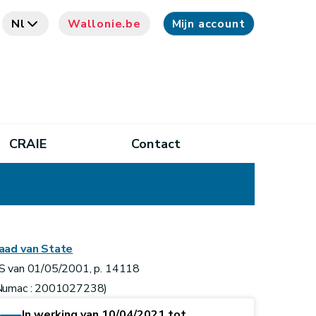
Nl
Wallonie.be
Mijn account
CRAIE
Contact
aad van State
S van 01/05/2001, p. 14118
Numac : 2001027238)
In werking van 10/04/2021 tot