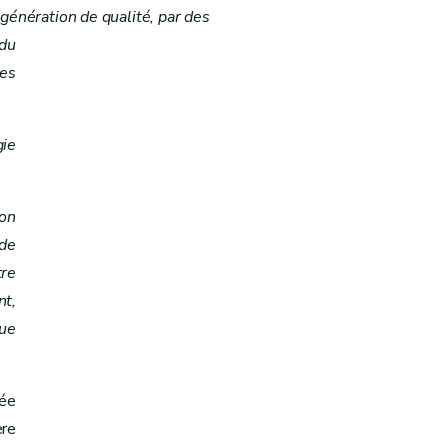
ogénération de qualité, par des
 du
ges
gie
ion
 de
tre
t,
ue
uée
re