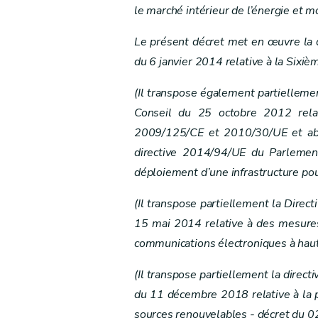
Art. 15
ter
le marché intérieur de l’énergie et m
Art. 15
quater
Art. 16
Le présent décret met en œuvre la co
Art. 16/1
du 6 janvier 2014 relative à la Sixiè
Art. 16
bis
(Il transpose également partiellem
Chapitre IV
Droits et obligations du gestionnai
Conseil du 25 octobre 2012 relativ
Art. 17
2009/125/CE et 2010/30/UE et abr
Section première
directive 2014/94/UE du Parlemen
(Droits et obligations du gestionnaire de rése
déploiement d’une infrastructure pour
Art. 18
Art. 19
(Il transpose partiellement la Dire
Art. 20
15 mai 2014 relative à des mesures
Section 2
(Droits du gestionnaire de réseau sur 
communications électroniques à haut
Sous-section 1re
(Placement de lignes éle
(Il transpose partiellement la dire
Art. 20
bis
du 11 décembre 2018 relative à la pr
Sous-section 2
(Déclaration d’utilité pub
sources renouvelables - décret du 0