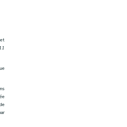
 et
 11
ue
ins
rée
 de
ar