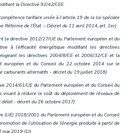
odifiant la Directive 92/42/CEE.
mpétence tarifaire visée à l’article 19 de la loi spéciale
me Réforme de l’État. – Décret du 11 avril 2014, art. 1er)
ent la directive 2012/27/UE du Parlement européen et du
re de réseau
e à l’efficacité énergétique modifiant les directives
ogeant les directives 2004/8/CE et 2006/32/CE et la
t européen et du Conseil du 22 octobre 2014 sur le
au sur le domaine public – Décret du 17 juillet 2008, art. 27)
 carburants alternatifs - décret du 19 juillet 2018)
ctive 2014/61/UE du Parlement européen et du Conseil du
 visant à réduire le coût du déploiement de réseaux de
les propriétés privées – Décret du 17 juillet 2008, art. 32)
 débit - décret du 26 octobre 2017)
ctriques aériennes – Décret du 17 juillet 2008, art. 33)
ctive (UE) 2018/2001 du Parlement européen et du Conseil
omotion de l’utilisation de l’énergie produite à partir de
lique – Décret du 17 juillet 2008, art. 34)
2 mai 2019 (1))