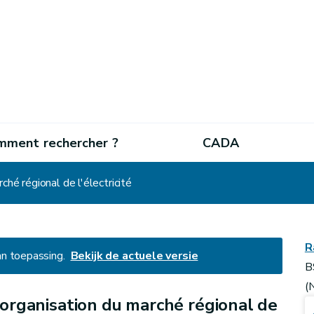
mment rechercher ?
CADA
rché régional de l'électricité
R
an toepassing.
Bekijk de actuele versie
B
(
l'organisation du marché régional de