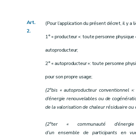
Art. 21
Art. 22
Art. 23
Art.
(Pour l’application du présent décret, il y a 
Art. 24
2.
Art. 25
1° « producteur »: toute personne physique o
Section 3
Obligations d’indemnisation
autoproducteur;
Sous-section 1re
Indemnisation due pour 
Art. 25
bis
2° « autoproducteur »: toute personne physi
Sous-section 2
(Indemnisation due suite à une erreur admin
pour son propre usage;
Art. 25
ter
(2°bis « autoproducteur conventionnel »
Art. 25
quater
d’énergie renouvelables ou de cogénération
Art. 25
quater/1
de la valorisation de chaleur résiduaire ou 
Sous-section 3
Indemnisation des dommages causés par l’inter
(2°ter « communauté d’énergi
Art. 25
quinquies
d’un ensemble de participants en vue