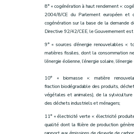
Art. 33
bis
8° « cogénération à haut rendement »: cogénér
Art. 33
bis/1
2004/8/CE du Parlement européen et du
Art. 33
bis
/2
cogénération sur la base de la demande de 
Section 2
Commissions locales pour l’énergi
Directive 92/42/CEE, le Gouvernement est 
Art. 33
ter
9° « sources d’énergie renouvelables »: t
Section 3
Guidance sociale énergétique
matières fissiles, dont la consommation ne 
Art. 33
quater
l’énergie éolienne, l’énergie solaire, l’éner
Section 4
Plans d’action préventive en matiè
Art. 33
quinquies
10° « biomasse »: matière renouvela
Chapitre VIII
Obligations de service public
fraction biodégradable des produits, déche
Art. 34
végétales et animales), de la sylviculture
Art. 34
bis
des déchets industriels et ménagers;
Art. 34
ter
Chapitre VIII/1
Compteurs intelligents et flexib
11° « électricité verte »: électricité produ
Section 1ère
Compteurs intelligents
qualité dont la filière de production gén
Art. 35
rapport aux émissions de dioxyde de carbon