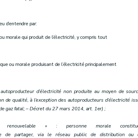
lieu d’entendre par:
u morale qui produit de l’électricité, y compris tout
une interruption prolongée de fourniture
que ou morale produisant de l’électricité principalement
istrative, un retard de raccordement ou un retard du guichet uni
: autoproducteur d’électricité non produite au moyen de sour
 de qualité, à l’exception des autoproducteurs d’électricité is
de gaz fatal; – Décret du 27 mars 2014, art. 1er) ;
ruption, la non-conformité ou l’irrégularité de la fourniture
e renouvelable » : personne morale constitu
 de partager, via le réseau public de distribution ou 