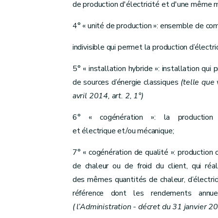
Art. 28
de production d'électricité et d'une même m
Art. 29
4° « unité de production »: ensemble de c
Chapitre VI
(Fournisseurs, intermédiaires et acteurs d
Art. 30
indivisible qui permet la production d’électri
Art. 31
5° « installation hybride »: installation qui
Art. 31
bis
de sources d’énergie classiques
(telle que 
Art. 31
ter
avril 2014, art. 2, 1°)
Art. 31
quater
Art. 32
6° « cogénération »: la production 
Art. 32
bis
et électrique et/ou mécanique;
Art. 32
ter
Chapitre VII
(Dispositions à caractère social –
7° « cogénération de qualité »: production 
Section 1re
de chaleur ou de froid du client, qui ré
Clients protégés
des mêmes quantités de chaleur, d’électric
référence dont les rendements annuel
Art. 32
bis/1
( l’Administration - décret du 31 janvier 2
Art. 33