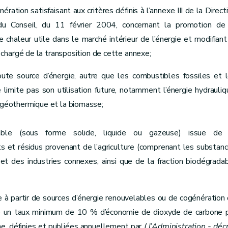
ation satisfaisant aux critères définis à l’annexe III de la Direct
 Conseil, du 11 février 2004, concernant la promotion de
chaleur utile dans le marché intérieur de l’énergie et modifiant
e
chargé de la transposition de cette annexe;
oute source d’énergie, autre que les combustibles fossiles et 
limite pas son utilisation future, notamment l’énergie hydrauliq
gie géothermique et la biomasse;
re d’énergie
ble (sous forme solide, liquide ou gazeuse) issue de 
ts et résidus provenant de l’agriculture (comprenant les substan
 et des industries connexes, ainsi que de la fraction biodégrada
ilité
ite à partir de sources d’énergie renouvelables ou de cogénération
ère un taux minimum de 10 % d’économie de dioxyde de carbone 
e, définies et publiées annuellement par
( l’Administration - déc