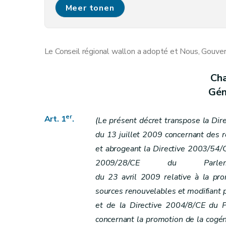
Art. 6
Meer tonen
Art. 7
Art. 7
bis
Art. 7
ter
Le Conseil régional wallon a adopté et Nous, Gouver
Art. 8
Art. 9
Cha
Art. 10
Gén
Art. 10
bis
Chapitre III
Gestion des réseaux
er
Art. 1
.
(Le présent décret transpose la Di
Art. 11
du 13 juillet 2009 concernant des r
Art. 12
et abrogeant la Directive 2003/54/CE
Art. 13
2009/28/CE du Parl
Art. 13
bis
du 23 avril 2009 relative à la prom
Art. 14
sources renouvelables et modifiant
Art. 15
et de la Directive 2004/8/CE du 
Art. 15
bis
concernant la promotion de la cogén