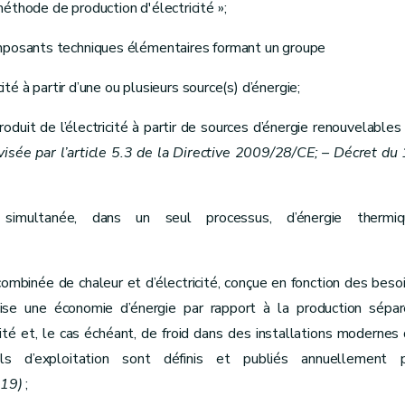
éthode de production d'électricité »;
omposants techniques élémentaires formant un groupe
u marché pratiquant l'agrégation - Décret du 05 mai 2022, art.32)
cité à partir d’une ou plusieurs source(s) d’énergie;
 produit de l’électricité à partir de sources d’énergie renouvelables
visée par l’article 5.3 de la Directive 2009/28/CE; – Décret du
simultanée, dans un seul processus, d’énergie thermiq
 Décret du 17 juillet 2008, art. 49)
combinée de chaleur et d’électricité, conçue en fonction des beso
alise une économie d’énergie par rapport à la production sépa
ité et, le cas échéant, de froid dans des installations modernes
s d’exploitation sont définis et publiés annuellement p
019)
;