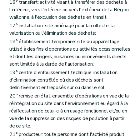
16° transfert: activité visant à transférer des déchets à
Chapitre X
Surveillance, sautions administratives et pénales
Section première
Surveillance, recherche et constatation des infractions
l'intérieur, vers l'intérieur ou vers l'extérieur de la Région
Art. 45
wallonne, à l'exclusion des déchets en transit;
Art. 46
17° installation: site aménagé pour la collecte, la
Section 2
Sanctions administratives
Art. 47
valorisation ou l'élimination des déchets;
Art. 48
18° établissement temporaire: site ou appareillage
Art. 49
utilisé à des fins d'opérations ou activités occasionnelles
Art. 50
Section 3
Sanctions pénales
et dont les dangers, nuisances ou inconvénients directs
Art. 51
sont limités à la durée de l'autorisation;
Art. 52
19° centre d'enfouissement technique: installation
Art. 53
Art. 54
d'élimination contrôlée où des déchets sont
Art. 55
définitivement entreposés sur ou dans le sol;
Art. 56
20° remise en état: ensemble d'opérations en vue de la
Art. 57
réintégration du site dans l'environnement eu égard à la
Art. 58
Art. 59
réaffectation de celui-ci à un usage fonctionnel et/ou en
Chapitre XI
Exécution des obligations internationales
vue de la suppression des risques de pollution à partir
Art. 60
de ce site;
Art. 61
Chapitre XI
Exécution des obligations internationales
21° producteur: toute personne dont l'activité produit
Art. 60