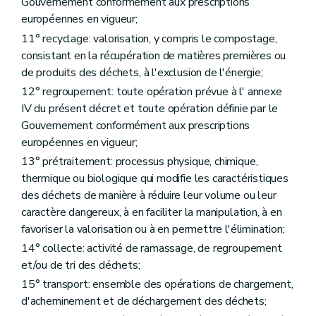
Art. 43
Gouvernement conformément aux prescriptions
Chapitre IX
Indemnisation des dommages par le Gouvernement
européennes en vigueur;
Art. 44
11° recyclage: valorisation, y compris le compostage,
Chapitre IX
Indemnisation des dommages par le Gouvernement
Art. 44
consistant en la récupération de matières premières ou
Chapitre X
Surveillance, sautions administratives et pénales
de produits des déchets, à l'exclusion de l'énergie;
Section première
Surveillance, recherche et constatation des infractions
12° regroupement: toute opération prévue à l' annexe
Art. 45
Art. 46
IV du présent décret et toute opération définie par le
Section 2
Sanctions administratives
Gouvernement conformément aux prescriptions
Art. 47
européennes en vigueur;
Art. 48
13° prétraitement: processus physique, chimique,
Art. 49
Art. 50
thermique ou biologique qui modifie les caractéristiques
Section 3
Sanctions pénales
des déchets de manière à réduire leur volume ou leur
Art. 52
caractère dangereux, à en faciliter la manipulation, à en
Art. 53
Art. 54
favoriser la valorisation ou à en permettre l'élimination;
Art. 55
14° collecte: activité de ramassage, de regroupement
Art. 55
bis
et/ou de tri des déchets;
Art. 56
Art. 57
15° transport: ensemble des opérations de chargement,
Art. 58
d'acheminement et de déchargement des déchets;
Art. 59