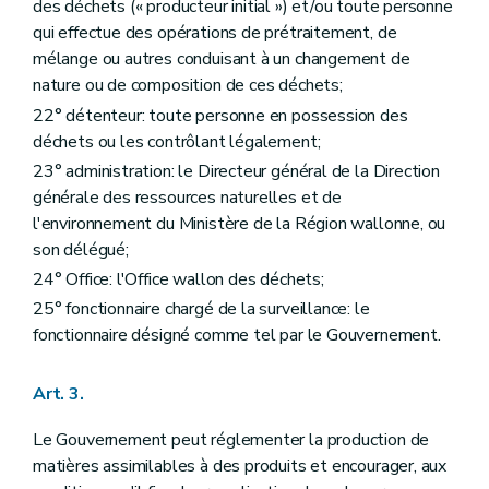
des déchets (« producteur initial ») et/ou toute personne
Art. 61
qui effectue des opérations de prétraitement, de
Chapitre XII
Dispositions modificatives et abrogatoires
mélange ou autres conduisant à un changement de
Art. 62
Art. 63
nature ou de composition de ces déchets;
Art. 64
22° détenteur: toute personne en possession des
Art. 65
déchets ou les contrôlant légalement;
Chapitre XII
Dispositions modificatives et abrogatoires
Art. 62
23° administration: le Directeur général de la Direction
Art. 63
générale des ressources naturelles et de
Art. 64
l'environnement du Ministère de la Région wallonne, ou
Art. 65
Chapitre XIII
Dispositions transitoires
son délégué;
Art. 66
24° Office: l'Office wallon des déchets;
Art. 67
Art. 68
25° fonctionnaire chargé de la surveillance: le
Art. 69
fonctionnaire désigné comme tel par le Gouvernement.
Art. 70
Art. 71
Art. 72
Art. 3.
Art. 73
Art. 74
Le Gouvernement peut réglementer la production de
Art. 75
matières assimilables à des produits et encourager, aux
Art. 76