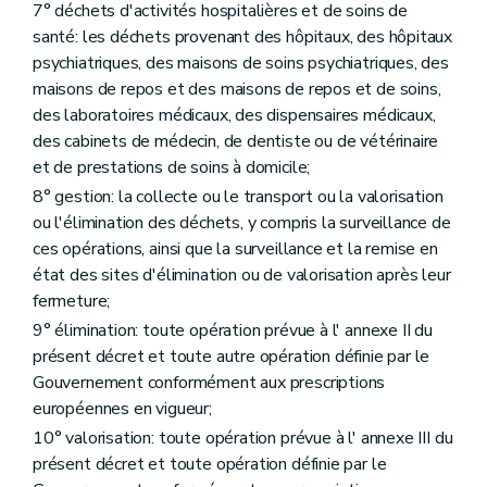
7° déchets d'activités hospitalières et de soins de
Art. 29
Art. 30
santé: les déchets provenant des hôpitaux, des hôpitaux
Art. 31
psychiatriques, des maisons de soins psychiatriques, des
Art. 32
maisons de repos et des maisons de repos et de soins,
Section 2
Commission des déchets
des laboratoires médicaux, des dispensaires médicaux,
Art. 33
Section 3
Office wallon des Déchets
des cabinets de médecin, de dentiste ou de vétérinaire
Art. 34
et de prestations de soins à domicile;
Art. 35
8° gestion: la collecte ou le transport ou la valorisation
Art. 36
Art. 37
ou l'élimination des déchets, y compris la surveillance de
Art. 38
ces opérations, ainsi que la surveillance et la remise en
Section 4
Société publique à forme commerciale
état des sites d'élimination ou de valorisation après leur
Art. 39
fermeture;
Section 5
Echantillonnages et analysés
Art. 40
9° élimination: toute opération prévue à l' annexe II du
Chapitre VIII
Mesures de sécurité
présent décret et toute autre opération définie par le
Art. 41
Gouvernement conformément aux prescriptions
Art. 42
Art. 43
européennes en vigueur;
Chapitre VIII
Mesures de sécurité
10° valorisation: toute opération prévue à l' annexe III du
Art. 41
présent décret et toute opération définie par le
Art. 42