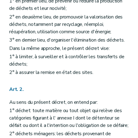
1° en premier lieu, de prévenir ou réduire la production
Art. 16
de déchets et leur nocivité;
Art. 17
Art. 18
2° en deuxième lieu, de promouvoir la valorisation des
Section 3
Dispositions particulières à l'élimination des déchets
déchets, notamment par recyclage, réemploi,
Art. 19
récupération, utilisation comme source d'énergie;
Art. 20
Section 4
Dispositions particulières aux déchets ménagers
3° en dernier lieu, d'organiser l'élimination des déchets.
Art. 21
Dans la même approche, le présent décret vise:
Art. 22
1° à limiter, à surveiller et à contrôler les transferts de
Chapitre IV
Transferts de déchets
Art. 23
déchets;
Chapitre IV
Transferts de déchets
2° à assurer la remise en état des sites.
Art. 23
Chapitre V
Planification de la gestion des déchets
Art. 24
Art. 2.
Art. 25
Art. 26
Au sens du présent décret, on entend par:
Chapitre V
Planification de la gestion des déchets
Art. 24
1° déchet: toute matière ou tout objet qui relève des
Art. 25
catégories figurant à l' annexe I dont le détenteur se
Art. 26
défait ou dont il a l'intention ou l'obligation de se défaire;
Chapitre VI
Dispositions particulières
Art. 27
2° déchets ménagers: les déchets provenant de