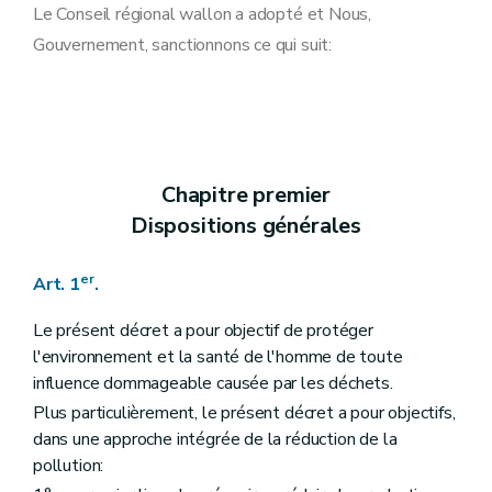
Art. 14
Le Conseil régional wallon a adopté et Nous,
Art. 15
Gouvernement, sanctionnons ce qui suit:
Section 2
Dispositions particulières à la valorisation des déchets
Art. 16
Art. 17
Art. 18
Section 3
Dispositions particulières à l'élimination des déchets
Art. 19
Art. 20
Chapitre premier
Section 4
Dispositions particulières aux déchets ménagers
Art. 21
Dispositions générales
Art. 22
Chapitre III
Prévention et limitation des nuisances lors de la gestion des déchets
Section première
Dispositions communes
er
Art. 1
.
Art. 7
Art. 8
Le présent décret a pour objectif de protéger
Art. 9
l'environnement et la santé de l'homme de toute
Art. 10
influence dommageable causée par les déchets.
Art. 11
Art. 12
Plus particulièrement, le présent décret a pour objectifs,
Art. 13
dans une approche intégrée de la réduction de la
Art. 14
pollution:
Art. 15
Section 2
Dispositions particulières à la valorisation des déchets