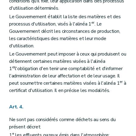
conditions qu'il fixe, leur application dans des processus
Chapitre XIII
Dispositions transitoires
Art. 66
d'utilisation déterminés.
Art. 67
Le Gouvernement établit la liste des matières et des
Art. 68
er
processus d'utilisation, visés à l'alinéa 1
. Le
Art. 69
Art. 71
Gouvernement décrit les circonstances de production,
Art. 72
les caractéristiques des matières et leur mode
Art. 73
d'utilisation.
Art. 74
Art. 75
Le Gouvernement peut imposer à ceux qui produisent ou
Art. 76
détiennent certaines matières visées à l'alinéa
Annexe 1
er
1
l'obligation d'en tenir une comptabilité et d'informer
Annexe 2
l'administration de leur affectation et de leur usage. Il
Annexe 3
er
Annexe 4
peut soumettre certaines matières visées à l'alinéa 1
à
certificat d'utilisation. Il en précise les modalités.
Art. 4.
Ne sont pas considérés comme déchets au sens du
présent décret:
1° les effluents gazeux émis dans l'atmosphère;