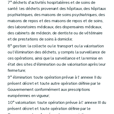
7° déchets d'activités hospitalières et de soins de
Art. 29
Art. 30
santé: les déchets provenant des hôpitaux, des hôpitaux
Art. 31
psychiatriques, des maisons de soins psychiatriques, des
Art. 32
maisons de repos et des maisons de repos et de soins,
Section 2
Commission des déchets
des laboratoires médicaux, des dispensaires médicaux,
Art. 33
Section 3
Office wallon des Déchets
des cabinets de médecin, de dentiste ou de vétérinaire
Art. 34
et de prestations de soins à domicile;
Art. 35
8° gestion: la collecte ou le transport ou la valorisation
Art. 36
Art. 37
ou l'élimination des déchets, y compris la surveillance de
Art. 38
ces opérations, ainsi que la surveillance et la remise en
Section 4
Société publique à forme commerciale
état des sites d'élimination ou de valorisation après leur
Art. 39
fermeture;
Section 5
Echantillonnages et analysés
Art. 40
9° élimination: toute opération prévue à l' annexe II du
Chapitre VIII
Mesures de sécurité
présent décret et toute autre opération définie par le
Art. 41
Gouvernement conformément aux prescriptions
Art. 42
Art. 43
européennes en vigueur;
Chapitre VIII
Mesures de sécurité
10° valorisation: toute opération prévue à l' annexe III du
Art. 41
présent décret et toute opération définie par le
Art. 42