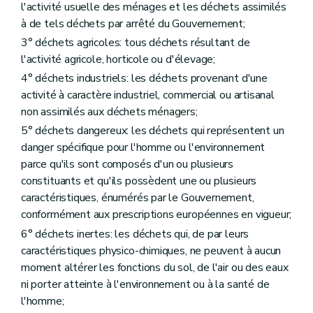
Art. 28
l'activité usuelle des ménages et les déchets assimilés
Chapitre VI
Dispositions particulières
à de tels déchets par arrêté du Gouvernement;
Art. 27
Art. 28
3° déchets agricoles: tous déchets résultant de
Chapitre VII
Dispositions fonctionnelles
l'activité agricole, horticole ou d'élevage;
Section première
Statistiques et renseignements
4° déchets industriels: les déchets provenant d'une
Art. 29
activité à caractère industriel, commercial ou artisanal
Art. 30
Art. 31
non assimilés aux déchets ménagers;
Art. 32
5° déchets dangereux: les déchets qui représentent un
Section 2
Commission des déchets
danger spécifique pour l'homme ou l'environnement
Art. 33
Section 3
Office wallon des Déchets
parce qu'ils sont composés d'un ou plusieurs
Art. 34
constituants et qu'ils possèdent une ou plusieurs
Art. 35
caractéristiques, énumérés par le Gouvernement,
Art. 36
conformément aux prescriptions européennes en vigueur;
Art. 37
Art. 38
6° déchets inertes: les déchets qui, de par leurs
Section 4
Société publique à forme commerciale
caractéristiques physico-chimiques, ne peuvent à aucun
Art. 39
moment altérer les fonctions du sol, de l'air ou des eaux
Section 5
Echantillonnages et analysés
Art. 40
ni porter atteinte à l'environnement ou à la santé de
Chapitre VII
Dispositions fonctionnelles
l'homme;
Section première
Statistiques et renseignements