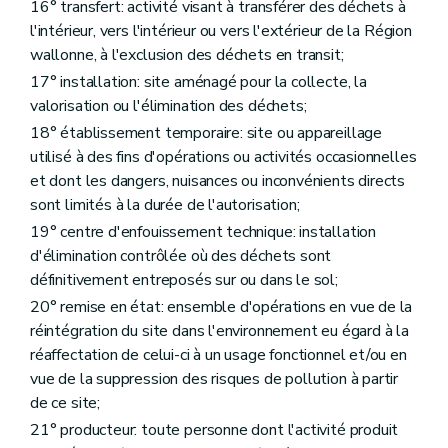
16° transfert: activité visant à transférer des déchets à
Chapitre X
Surveillance, sautions administratives et pénales
Section première
Surveillance, recherche et constatation des infractions
l'intérieur, vers l'intérieur ou vers l'extérieur de la Région
Art. 45
wallonne, à l'exclusion des déchets en transit;
Art. 46
17° installation: site aménagé pour la collecte, la
Section 2
Sanctions administratives
Art. 47
valorisation ou l'élimination des déchets;
Art. 48
18° établissement temporaire: site ou appareillage
Art. 49
utilisé à des fins d'opérations ou activités occasionnelles
Art. 50
Section 3
Sanctions pénales
et dont les dangers, nuisances ou inconvénients directs
Art. 51
sont limités à la durée de l'autorisation;
Art. 52
19° centre d'enfouissement technique: installation
Art. 53
Art. 54
d'élimination contrôlée où des déchets sont
Art. 55
définitivement entreposés sur ou dans le sol;
Art. 56
20° remise en état: ensemble d'opérations en vue de la
Art. 57
réintégration du site dans l'environnement eu égard à la
Art. 58
Art. 59
réaffectation de celui-ci à un usage fonctionnel et/ou en
Chapitre XI
Exécution des obligations internationales
vue de la suppression des risques de pollution à partir
Art. 60
de ce site;
Art. 61
Chapitre XI
Exécution des obligations internationales
21° producteur: toute personne dont l'activité produit
Art. 60