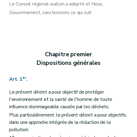
Art. 14
Le Conseil régional wallon a adopté et Nous,
Art. 15
Gouvernement, sanctionnons ce qui suit:
Section 2
Dispositions particulières à la valorisation des déchets
Art. 16
Art. 17
Art. 18
Section 3
Dispositions particulières à l'élimination des déchets
Art. 19
Art. 20
Chapitre premier
Section 4
Dispositions particulières aux déchets ménagers
Art. 21
Dispositions générales
Art. 22
Chapitre III
Prévention et limitation des nuisances lors de la gestion des déchets
Section première
Dispositions communes
er
Art. 1
.
Art. 7
Art. 8
Le présent décret a pour objectif de protéger
Art. 9
l'environnement et la santé de l'homme de toute
Art. 10
influence dommageable causée par les déchets.
Art. 11
Art. 12
Plus particulièrement, le présent décret a pour objectifs,
Art. 13
dans une approche intégrée de la réduction de la
Art. 14
pollution:
Art. 15
Section 2
Dispositions particulières à la valorisation des déchets