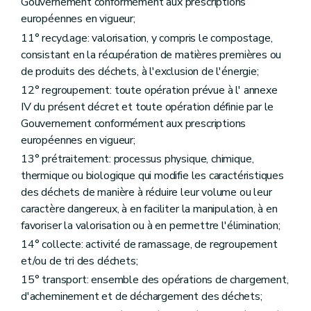
Art. 43
Gouvernement conformément aux prescriptions
Chapitre IX
Indemnisation des dommages par le Gouvernement
européennes en vigueur;
Art. 44
11° recyclage: valorisation, y compris le compostage,
Chapitre IX
Indemnisation des dommages par le Gouvernement
Art. 44
consistant en la récupération de matières premières ou
Chapitre X
Surveillance, sautions administratives et pénales
de produits des déchets, à l'exclusion de l'énergie;
Section première
Surveillance, recherche et constatation des infractions
12° regroupement: toute opération prévue à l' annexe
Art. 45
Art. 46
IV du présent décret et toute opération définie par le
Section 2
Sanctions administratives
Gouvernement conformément aux prescriptions
Art. 47
européennes en vigueur;
Art. 48
13° prétraitement: processus physique, chimique,
Art. 49
Art. 50
thermique ou biologique qui modifie les caractéristiques
Section 3
Sanctions pénales
des déchets de manière à réduire leur volume ou leur
Art. 52
caractère dangereux, à en faciliter la manipulation, à en
Art. 53
Art. 54
favoriser la valorisation ou à en permettre l'élimination;
Art. 55
14° collecte: activité de ramassage, de regroupement
Art. 55
bis
et/ou de tri des déchets;
Art. 56
Art. 57
15° transport: ensemble des opérations de chargement,
Art. 58
d'acheminement et de déchargement des déchets;
Art. 59