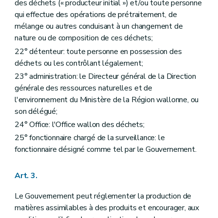
des déchets (« producteur initial ») et/ou toute personne
Art. 61
qui effectue des opérations de prétraitement, de
Chapitre XII
Dispositions modificatives et abrogatoires
mélange ou autres conduisant à un changement de
Art. 62
Art. 63
nature ou de composition de ces déchets;
Art. 64
22° détenteur: toute personne en possession des
Art. 65
déchets ou les contrôlant légalement;
Chapitre XII
Dispositions modificatives et abrogatoires
Art. 62
23° administration: le Directeur général de la Direction
Art. 63
générale des ressources naturelles et de
Art. 64
l'environnement du Ministère de la Région wallonne, ou
Art. 65
Chapitre XIII
Dispositions transitoires
son délégué;
Art. 66
24° Office: l'Office wallon des déchets;
Art. 67
Art. 68
25° fonctionnaire chargé de la surveillance: le
Art. 69
fonctionnaire désigné comme tel par le Gouvernement.
Art. 70
Art. 71
Art. 72
Art. 3.
Art. 73
Art. 74
Le Gouvernement peut réglementer la production de
Art. 75
matières assimilables à des produits et encourager, aux
Art. 76