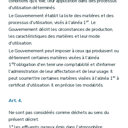
conditions qu'il fixe, leur application dans des processus
Chapitre XIII
Dispositions transitoires
Art. 66
d'utilisation déterminés.
Art. 67
Le Gouvernement établit la liste des matières et des
Art. 68
er
processus d'utilisation, visés à l'alinéa 1
. Le
Art. 69
Art. 71
Gouvernement décrit les circonstances de production,
Art. 72
les caractéristiques des matières et leur mode
Art. 73
d'utilisation.
Art. 74
Art. 75
Le Gouvernement peut imposer à ceux qui produisent ou
Art. 76
détiennent certaines matières visées à l'alinéa
Annexe 1
er
1
l'obligation d'en tenir une comptabilité et d'informer
Annexe 2
l'administration de leur affectation et de leur usage. Il
Annexe 3
er
Annexe 4
peut soumettre certaines matières visées à l'alinéa 1
à
certificat d'utilisation. Il en précise les modalités.
Art. 4.
Ne sont pas considérés comme déchets au sens du
présent décret:
1° les effluents gazeux émis dans l'atmosphère;