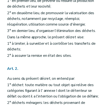
1° en premier lieu, de prévenir ou réduire la production
Art. 16
de déchets et leur nocivité;
Art. 17
Art. 18
2° en deuxième lieu, de promouvoir la valorisation des
Section 3
Dispositions particulières à l'élimination des déchets
déchets, notamment par recyclage, réemploi,
Art. 19
récupération, utilisation comme source d'énergie;
Art. 20
Section 4
Dispositions particulières aux déchets ménagers
3° en dernier lieu, d'organiser l'élimination des déchets.
Art. 21
Dans la même approche, le présent décret vise:
Art. 22
1° à limiter, à surveiller et à contrôler les transferts de
Chapitre IV
Transferts de déchets
Art. 23
déchets;
Chapitre IV
Transferts de déchets
2° à assurer la remise en état des sites.
Art. 23
Chapitre V
Planification de la gestion des déchets
Art. 24
Art. 2.
Art. 25
Art. 26
Au sens du présent décret, on entend par:
Chapitre V
Planification de la gestion des déchets
Art. 24
1° déchet: toute matière ou tout objet qui relève des
Art. 25
catégories figurant à l' annexe I dont le détenteur se
Art. 26
défait ou dont il a l'intention ou l'obligation de se défaire;
Chapitre VI
Dispositions particulières
Art. 27
2° déchets ménagers: les déchets provenant de