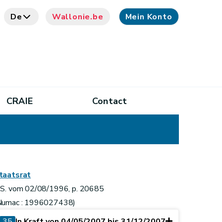
De
Wallonie.be
Mein Konto
CRAIE
Contact
taatsrat
.S. vom 02/08/1996, p. 20685
Numac : 1996027438)
35
In Kraft von 04/05/2007 bis 31/12/2007