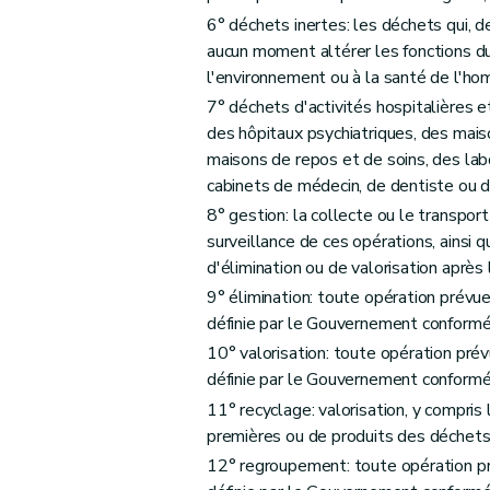
6° déchets inertes: les déchets qui, d
Art. 16
aucun moment altérer les fonctions du s
Art. 17
l'environnement ou à la santé de l'h
Art. 18
7° déchets d'activités hospitalières 
Section 3
Dispositions particulières à l'élimi
des hôpitaux psychiatriques, des mais
Art. 19
maisons de repos et de soins, des lab
Art. 20
cabinets de médecin, de dentiste ou de
Section 4
Dispositions particulières aux déc
8° gestion: la collecte ou le transport
surveillance de ces opérations, ainsi q
Art. 21
d'élimination ou de valorisation après 
Art. 22
9° élimination: toute opération prévue
Chapitre IV
Transferts de déchets
définie par le Gouvernement conformé
Art. 23
10° valorisation: toute opération prév
Chapitre IV
Transferts de déchets
définie par le Gouvernement conformé
Art. 23
11° recyclage: valorisation, y compri
Chapitre V
Planification de la gestion des déch
premières ou de produits des déchets, 
Art. 24
12° regroupement: toute opération pr
Art. 25