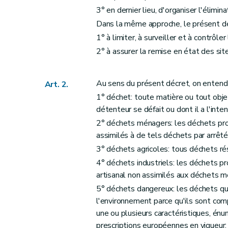
3° en dernier lieu, d'organiser l'élimin
Art. 20
Dans la même approche, le présent dé
Section 4
Dispositions particulières aux déc
1° à limiter, à surveiller et à contrôle
Art. 21
2° à assurer la remise en état des sit
Art. 22
Chapitre III
Prévention et limitation des nuisan
Au sens du présent décret, on entend 
Art. 2.
Section première
Dispositions communes
1° déchet: toute matière ou tout objet
Art. 7
détenteur se défait ou dont il a l'inten
Art. 8
2° déchets ménagers: les déchets pro
Art. 9
assimilés à de tels déchets par arrê
Art. 10
3° déchets agricoles: tous déchets résu
Art. 11
4° déchets industriels: les déchets pr
Art. 12
artisanal non assimilés aux déchets m
Art. 13
5° déchets dangereux: les déchets qu
Art. 14
l'environnement parce qu'ils sont com
Art. 15
une ou plusieurs caractéristiques, é
prescriptions européennes en vigueur;
Section 2
Dispositions particulières à la valo