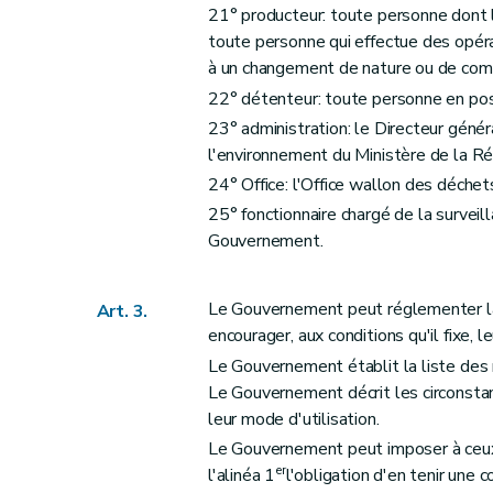
21° producteur: toute personne dont l'
Art. 32
toute personne qui effectue des opér
Section 2
Commission des déchets
à un changement de nature ou de comp
Art. 33
22° détenteur: toute personne en pos
Section 3
Office wallon des Déchets
23° administration: le Directeur génér
Art. 34
l'environnement du Ministère de la R
Art. 35
24° Office: l'Office wallon des déchet
Art. 36
25° fonctionnaire chargé de la surveil
Gouvernement.
Art. 37
Art. 38
Section 4
Société publique à forme commerci
Le Gouvernement peut réglementer la 
Art. 3.
encourager, aux conditions qu'il fixe, 
Art. 39
Le Gouvernement établit la liste des m
Section 5
Echantillonnages et analysés
Le Gouvernement décrit les circonstan
Art. 40
leur mode d'utilisation.
Chapitre VII
Dispositions fonctionnelles
Le Gouvernement peut imposer à ceux 
Section première
Statistiques et renseign
er
l'alinéa 1
l'obligation d'en tenir une 
Art. 29