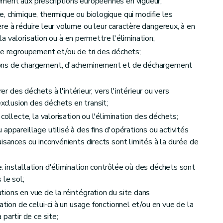
ment aux prescriptions européennes en vigueur;
, chimique, thermique ou biologique qui modifie les
re à réduire leur volume ou leur caractère dangereux, à en
ets
r la valorisation ou à en permettre l'élimination;
de regroupement et/ou de tri des déchets;
ions de chargement, d'acheminement et de déchargement
er des déchets à l'intérieur, vers l'intérieur ou vers
exclusion des déchets en transit;
collecte, la valorisation ou l'élimination des déchets;
appareillage utilisé à des fins d'opérations ou activités
isances ou inconvénients directs sont limités à la durée de
 installation d'élimination contrôlée où des déchets sont
 le sol;
ements
ions en vue de la réintégration du site dans
ation de celui-ci à un usage fonctionnel et/ou en vue de la
partir de ce site;