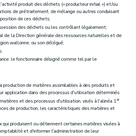
activité produit des déchets (« producteur initial ») et/ou
ations de prétraitement, de mélange ou autres conduisant
osition de ces déchets;
session des déchets ou les contrôlant légalement;
al de la Direction générale des ressources naturelles et de
égion wallonne, ou son délégué;
s;
lance: le fonctionnaire désigné comme tel par le
ale
production de matières assimilables à des produits et
leur application dans des processus d'utilisation déterminés.
er
atières et des processus d'utilisation, visés à l'alinéa 1
.
ces de production, les caractéristiques des matières et
qui produisent ou détiennent certaines matières visées à
ements
comptabilité et d'informer l'administration de leur