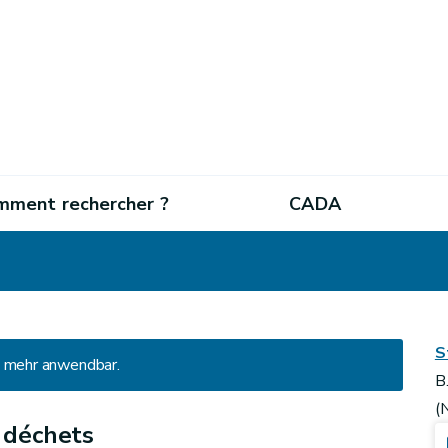
mment rechercher ?
CADA
S
ht mehr anwendbar.
B
(
x déchets