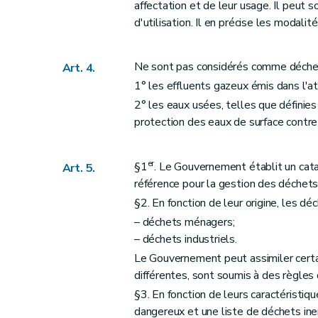
affectation et de leur usage. Il peut 
Art. 30
d'utilisation. Il en précise les modalité
Art. 31
Art. 32
Ne sont pas considérés comme déchet
Art. 4.
Section 2
Commission des déchets
1° les effluents gazeux émis dans l'
Art. 33
2° les eaux usées, telles que définies 
Section 3
Office wallon des Déchets
protection des eaux de surface contre l
Art. 34
Art. 35
er
§1
. Le Gouvernement établit un cat
Art. 5.
Art. 36
référence pour la gestion des déchets
Art. 37
§2. En fonction de leur origine, les d
Art. 38
– déchets ménagers;
Section 4
Société publique à forme commerci
– déchets industriels.
Art. 39
Le Gouvernement peut assimiler certai
différentes, sont soumis à des règles 
Section 5
Echantillonnages et analysés
§3. En fonction de leurs caractéristi
Art. 40
dangereux et une liste de déchets ine
Chapitre VIII
Mesures de sécurité