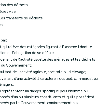
ation des déchets.
cret vise:
hets ménagers
r les transferts de déchets;
es.
ces lors de la gestion des déchets
par:
 qui relève des catégories figurant à l' annexe I dont le
tion ou l'obligation de se défaire;
venant de l'activité usuelle des ménages et les déchets
té du Gouvernement;
ltant de l'activité agricole, horticole ou d'élevage;
ovenant d'une activité à caractère industriel, commercial ou
énagers;
i représentent un danger spécifique pour l'homme ou
posés d'un ou plusieurs constituants et qu'ils possèdent
numérés par le Gouvernement, conformément aux
risation des déchets