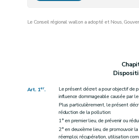
Art. 7
Art. 8
Le Conseil régional wallon a adopté et Nous, Gouver
Art. 8
bis
Art. 9
Art. 10
Art. 11
Art. 12
Chapi
Art. 13
Disposit
Art. 14
Art. 15
er
Le présent décret a pour objectif de 
Art. 1
.
Section 2
Dispositions particulières à la valo
influence dommageable causée par le
Art. 16
Plus particulièrement, le présent décr
Art. 17
réduction de la pollution:
1° en premier lieu, de prévenir ou rédu
Art. 18
2° en deuxième lieu, de promouvoir la
Section 3
Dispositions particulières à l'élimi
réemploi, récupération, utilisation co
Art. 19