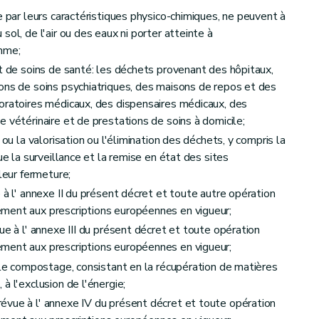
e par leurs caractéristiques physico-chimiques, ne peuvent à
ol, de l'air ou des eaux ni porter atteinte à
omme;
et de soins de santé: les déchets provenant des hôpitaux,
nation des déchets
ons de soins psychiatriques, des maisons de repos et des
oratoires médicaux, des dispensaires médicaux, des
 vétérinaire et de prestations de soins à domicile;
hets ménagers
 ou la valorisation ou l'élimination des déchets, y compris la
ue la surveillance et la remise en état des sites
leur fermeture;
 à l' annexe II du présent décret et toute autre opération
ment aux prescriptions européennes en vigueur;
ue à l' annexe III du présent décret et toute opération
ment aux prescriptions européennes en vigueur;
s le compostage, consistant en la récupération de matières
ets
à l'exclusion de l'énergie;
évue à l' annexe IV du présent décret et toute opération