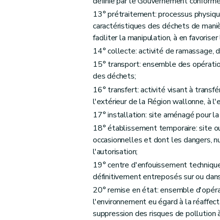
définie par le Gouvernement conformé
Art. 26
13° prétraitement: processus physique
caractéristiques des déchets de maniè
Chapitre V
Planification de la gestion des déch
faciliter la manipulation, à en favorise
Art. 24
14° collecte: activité de ramassage, 
Art. 25
15° transport: ensemble des opérat
Art. 26
des déchets;
Chapitre VI
Dispositions particulières
16° transfert: activité visant à transfér
Art. 27
l'extérieur de la Région wallonne, à l'
Art. 28
17° installation: site aménagé pour la 
Chapitre VI
Dispositions particulières
18° établissement temporaire: site ou 
Art. 27
occasionnelles et dont les dangers, nu
Art. 28
l'autorisation;
Chapitre VII
Dispositions fonctionnelles
19° centre d'enfouissement technique:
définitivement entreposés sur ou dans
Section première
Statistiques et renseign
20° remise en état: ensemble d'opérat
Art. 29
l'environnement eu égard à la réaffect
Art. 30
suppression des risques de pollution à 
Art. 31