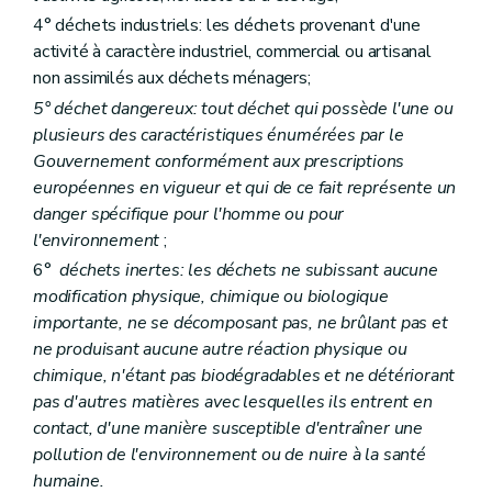
Art.
61
bis
Art.
61
ter
4° déchets industriels: les déchets provenant d'une
Chapitre XII
Dispositions modificatives et abrogatoires
activité à caractère industriel, commercial ou artisanal
Art. 62
non assimilés aux déchets ménagers;
Art. 63
Art. 64
5° déchet dangereux: tout déchet qui possède l'une ou
Art. 65
plusieurs des caractéristiques énumérées par le
Chapitre XIII
Dispositions transitoires
Gouvernement conformément aux prescriptions
Art. 66
européennes en vigueur et qui de ce fait représente un
Art. 67
Art. 68
danger spécifique pour l'homme ou pour
Art. 69
l'environnement
;
Art. 70
6°
déchets inertes: les déchets ne subissant aucune
Art. 71
Art. 72
modification physique, chimique ou biologique
Art. 73
importante, ne se décomposant pas, ne brûlant pas et
Art. 74
ne produisant aucune autre réaction physique ou
Art. 75
chimique, n'étant pas biodégradables et ne détériorant
Art. 76
Annexe 1
pas d'autres matières avec lesquelles ils entrent en
Annexe 2
contact, d'une manière susceptible d'entraîner une
Annexe 3
pollution de l'environnement ou de nuire à la santé
Annexe 4
humaine.