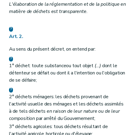
Chapitre X
Surveillance, sautions administratives et pénales
L'élaboration de la réglementation et de la politique en
Section première
Surveillance, recherche et constatation des infractions
matière de déchets est transparente.
Art. 45
Art. 46
Section 2
Sanctions administratives
Art. 47
Art. 2.
Art. 48
Art. 49
Au sens du présent décret, on entend par:
Art. 50
Section 3
Sanctions pénales
Art. 51
1° déchet: toute
substance
ou tout objet
(...)
dont le
Art. 52
Art. 53
détenteur se défait ou dont il a l'intention ou l'obligation
Art. 54
de se défaire;
Art. 55
Art. 55
bis
Art. 56
2° déchets ménagers: les déchets provenant de
Art. 57
l'activité usuelle des ménages et les déchets assimilés
Art. 58
à de tels déchets
en raison de leur nature ou de leur
Art. 59
Chapitre XI
Exécution des obligations internationales
composition
par arrêté du Gouvernement;
Art. 60
3° déchets agricoles: tous déchets résultant de
Art. 61
l'activité agricole, horticole ou d'élevage;