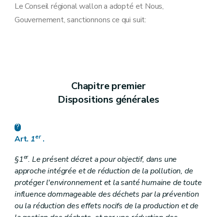
Art. 10
Le Conseil régional wallon a adopté et Nous,
Art. 11
Gouvernement, sanctionnons ce qui suit:
Art. 12
Art. 13
Art. 14
Art. 15
Section 2
Dispositions particulières à la valorisation des déchets
Art. 16
Art. 17
Chapitre premier
Art. 18
Section
2
bis
Dispositions particulières à la réutilisation et au recyclage
Dispositions générales
Art.
18
bis
Section 3
Dispositions particulières à l'élimination des déchets
Art. 19
Art. 20
er
Art.
1
.
Section 4
Dispositions particulières aux déchets ménagers
Art. 21
er
§1
. Le présent décret a pour objectif, dans une
Art. 22
Chapitre IV
Transferts de déchets
approche intégrée et de réduction de la pollution, de
Art. 23
protéger l'environnement et la santé humaine de toute
Chapitre V
Planification de la gestion des déchets
influence dommageable des déchets par la prévention
Art.
24
ou la réduction des effets nocifs de la production et de
Art. 25
Art. 26