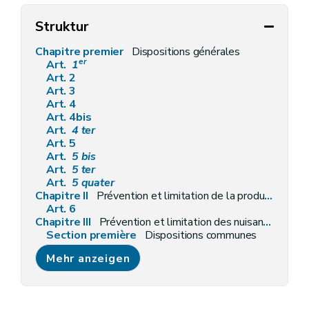
Struktur
Chapitre premier
Dispositions générales
er
Art.
1
Art. 2
Art. 3
Art. 4
Art. 4bis
Art.
4
ter
Art. 5
Art.
5
bis
Art.
5
ter
Art.
5
quater
Chapitre II
Prévention et limitation de la production des déchets et de leur nocivité
Art. 6
Chapitre III
Prévention et limitation des nuisances lors de la gestion des déchets
Section première
Dispositions communes
Art.
6
bis
Mehr anzeigen
Art. 7
Art. 8
Art. 8
bis
Art. 9