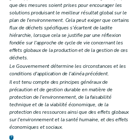
Art. 39ter
que des mesures soient prises pour encourager les
Art. 39quater
solutions produisant le meilleur résultat global sur le
Art. 39quinquies
Art. 39sexies
plan de l'environnement. Cela peut exiger que certains
Art. 39septies
flux de déchets spécifiques s'écartent de ladite
Art. 39octies
hiérarchie, lorsque cela se justifie par une réflexion
Art. 39nonies
fondée sur l'approche de cycle de vie concernant les
Art. 39decies
Art. 39undecies
effets globaux de la production et de la gestion de ces
Art. 39duodecies
déchets.
Art. 39terdecies
Le Gouvernement détermine les circonstances et les
Art. 39quaterdecies
Art. 39quindecies
conditions d'application de l'alinéa précédent.
Art. 39sexdecies
Il est tenu compte des principes généraux de
Art. 39septdecies
précaution et de gestion durable en matière de
Art. 39octodecies
Section 5
Echantillonnages et analysés
protection de l'environnement, de la faisabilité
Art. 40
technique et de la viabilité économique, de la
Chapitre VIII
Mesures de sécurité
protection des ressources ainsi que des effets globaux
Art. 41
sur l'environnement et la santé humaine, et des effets
Art. 42
Art. 43
économiques et sociaux.
Chapitre IX
Indemnisation des dommages par le Gouvernement
Art. 44