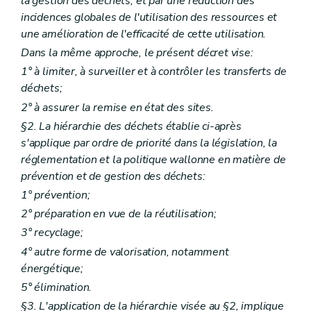
la gestion des déchets, et par une réduction des
Art.
26
bis
incidences globales de l'utilisation des ressources et
Chapitre VI
Dispositions particulières
une amélioration de l'efficacité de cette utilisation.
Art. 27
Art.
27
bis
Dans la même approche, le présent décret vise:
Art. 28
1° à limiter, à surveiller et à contrôler les transferts de
Art.
28
bis
déchets;
Chapitre VII
Dispositions fonctionnelles
Section première
Statistiques et renseignements
2° à assurer la remise en état des sites.
Art. 29
§2. La hiérarchie des déchets établie ci-après
Art. 30
Art. 31
s'applique par ordre de priorité dans la législation, la
Art. 32
réglementation et la politique wallonne en matière de
Section 2
(...)
prévention et de gestion des déchets:
Art. 33
1° prévention;
Section 3
(...)
Art. 34
2° préparation en vue de la réutilisation;
Art. 35
3° recyclage;
Art. 36
Art. 37
4° autre forme de valorisation, notamment
Art. 38
énergétique;
Section 4
Société publique à forme commerciale
5° élimination.
Art. 39
Art. 39bis
§3. L'application de la hiérarchie visée au §2, implique