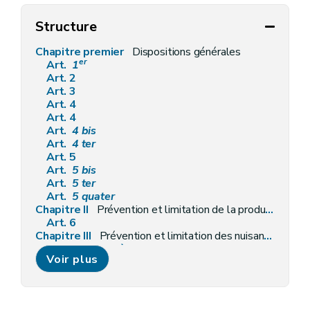
Structure
Chapitre premier
Dispositions générales
er
Art.
1
Art. 2
Art. 3
Art. 4
Art. 4
Art.
4
bis
Art.
4
ter
Art. 5
Art.
5
bis
Art.
5
ter
Art.
5
quater
Chapitre II
Prévention et limitation de la production des déchets et de leur nocivité
Art. 6
Chapitre III
Prévention et limitation des nuisances lors de la gestion des déchets
Section première
Dispositions communes
Voir plus
Art.
6
bis
Art. 7
Art. 8
Art. 8
bis