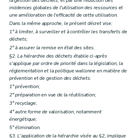
la gestion des déchets, et par une réduction des
Art. 26
incidences globales de l'utilisation des ressources et
Art.
26
bis
une amélioration de l'efficacité de cette utilisation.
Chapitre VI
Dispositions particulières
Art. 27
Dans la même approche, le présent décret vise:
Art.
27
bis
1° à limiter, à surveiller et à contrôler les transferts de
Art. 28
déchets;
Art.
28
bis
Chapitre VII
Dispositions fonctionnelles
2° à assurer la remise en état des sites.
Section première
Statistiques et renseignements
§2. La hiérarchie des déchets établie ci-après
Art. 29
Art. 30
s'applique par ordre de priorité dans la législation, la
Art. 31
réglementation et la politique wallonne en matière de
Art. 32
prévention et de gestion des déchets:
Section 2
(...)
1° prévention;
Art. 33
Section 3
(...)
2° préparation en vue de la réutilisation;
Art. 34
3° recyclage;
Art. 35
Art. 36
4° autre forme de valorisation, notamment
Art. 37
énergétique;
Art. 38
5° élimination.
Section 4
Société publique à forme commerciale
Art. 39
§3. L'application de la hiérarchie visée au §2, implique