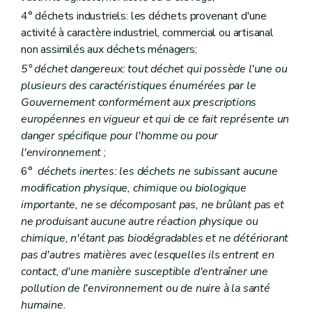
Art. 74
Art. 75
4° déchets industriels: les déchets provenant d'une
Art. 76
activité à caractère industriel, commercial ou artisanal
Annexe 1
non assimilés aux déchets ménagers;
Annexe 2
Annexe 3
5° déchet dangereux: tout déchet qui possède l'une ou
Annexe 4
plusieurs des caractéristiques énumérées par le
Gouvernement conformément aux prescriptions
européennes en vigueur et qui de ce fait représente un
danger spécifique pour l'homme ou pour
l'environnement
;
6°
déchets inertes: les déchets ne subissant aucune
modification physique, chimique ou biologique
importante, ne se décomposant pas, ne brûlant pas et
ne produisant aucune autre réaction physique ou
chimique, n'étant pas biodégradables et ne détériorant
pas d'autres matières avec lesquelles ils entrent en
contact, d'une manière susceptible d'entraîner une
pollution de l'environnement ou de nuire à la santé
humaine.