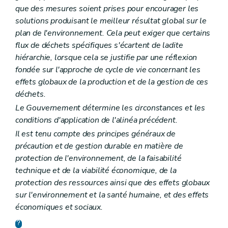
Section 5
Echantillonnages et analysés
que des mesures soient prises pour encourager les
Art. 40
solutions produisant le meilleur résultat global sur le
Chapitre VIII
Mesures de sécurité
Art. 41
plan de l'environnement. Cela peut exiger que certains
Art. 42
flux de déchets spécifiques s'écartent de ladite
Art. 43
hiérarchie, lorsque cela se justifie par une réflexion
Chapitre IX
Indemnisation des dommages par le Gouvernement
fondée sur l'approche de cycle de vie concernant les
Art. 44
Chapitre X
Surveillance, sautions administratives et pénales
effets globaux de la production et de la gestion de ces
Section première
Surveillance, recherche et constatation des infractions
déchets.
Art. 45
Le Gouvernement détermine les circonstances et les
Art. 46
Section 2
Sanctions administratives
conditions d'application de l'alinéa précédent.
Art. 47
Il est tenu compte des principes généraux de
Art. 48
précaution et de gestion durable en matière de
Art. 49
Art. 50
protection de l'environnement, de la faisabilité
Section 3
Sanctions pénales
technique et de la viabilité économique, de la
Art. 51
protection des ressources ainsi que des effets globaux
Art. 52
sur l'environnement et la santé humaine, et des effets
Art. 53
Art. 54
économiques et sociaux.
Art. 55
Art. 55
bis