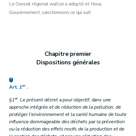
Art. 9
Le Conseil régional wallon a adopté et Nous,
Art. 10
Gouvernement, sanctionnons ce qui suit:
Art. 11
Art. 12
Art. 13
Art. 14
Art. 15
Section 2
Dispositions particulières à la valorisation des déchets
Art. 16
Chapitre premier
Art. 17
Art. 18
Dispositions générales
Section
2
bis
Dispositions particulières à la réutilisation et au recyclage
Art.
18
bis
Section 3
Dispositions particulières à l'élimination des déchets
Art. 19
er
Art.
1
.
Art. 20
Section 4
Dispositions particulières aux déchets ménagers
er
§1
. Le présent décret a pour objectif, dans une
Art. 21
Art. 22
approche intégrée et de réduction de la pollution, de
Chapitre IV
Transferts de déchets
protéger l'environnement et la santé humaine de toute
Art. 23
influence dommageable des déchets par la prévention
Chapitre V
Planification de la gestion des déchets
ou la réduction des effets nocifs de la production et de
Art.
24
Art. 25