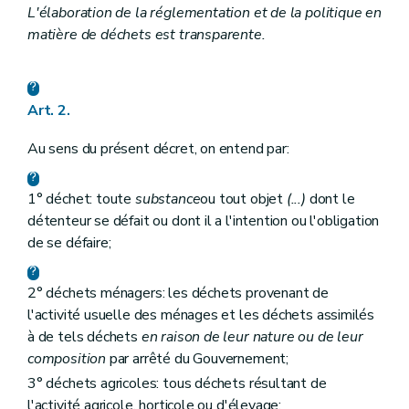
Art. 56
L'élaboration de la réglementation et de la politique en
Art. 57
matière de déchets est transparente.
Art. 58
Art. 59
Chapitre XI
Exécution des obligations internationales
Art. 60
Art. 2.
Art. 61
Art.
61
bis
Au sens du présent décret, on entend par:
Art.
61
ter
Chapitre XII
Dispositions modificatives et abrogatoires
Art. 62
1° déchet: toute
substance
ou tout objet
(...)
dont le
Art. 63
Art. 64
détenteur se défait ou dont il a l'intention ou l'obligation
Art. 65
de se défaire;
Chapitre XIII
Dispositions transitoires
Art. 66
Art. 67
2° déchets ménagers: les déchets provenant de
Art. 68
l'activité usuelle des ménages et les déchets assimilés
Art. 69
à de tels déchets
en raison de leur nature ou de leur
Art. 70
Art. 71
composition
par arrêté du Gouvernement;
Art. 72
3° déchets agricoles: tous déchets résultant de
Art. 73
l'activité agricole, horticole ou d'élevage;