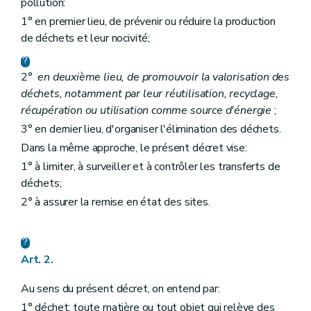
pollution:
Art. 8
1° en premier lieu, de prévenir ou réduire la production
Art. 9
Art. 10
de déchets et leur nocivité;
Art. 11
Art. 12
Art. 13
2°
en deuxième lieu, de promouvoir la valorisation des
Art. 14
déchets, notamment par leur réutilisation, recyclage,
Art. 15
récupération ou utilisation comme source d'énergie
;
Section 2
Dispositions particulières à la valorisation des déchets
3° en dernier lieu, d'organiser l'élimination des déchets.
Art. 16
Art. 17
Dans la même approche, le présent décret vise:
Art. 18
1° à limiter, à surveiller et à contrôler les transferts de
Section 3
Dispositions particulières à l'élimination des déchets
Art. 19
déchets;
Art. 20
2° à assurer la remise en état des sites.
Section 4
Dispositions particulières aux déchets ménagers
Art. 21
Art. 22
Chapitre IV
Transferts de déchets
Art. 2.
Art. 23
Chapitre IV
Transferts de déchets
Art. 23
Au sens du présent décret, on entend par:
Chapitre V
Planification de la gestion des déchets
1° déchet: toute matière ou tout objet qui relève des