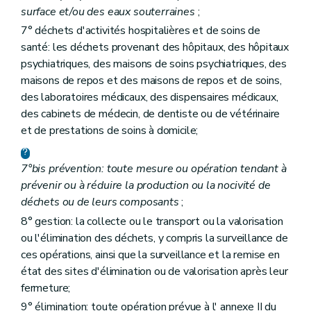
Section 5
Echantillonnages et analysés
surface et/ou des eaux souterraines
;
Art. 40
Chapitre VIII
Mesures de sécurité
7° déchets d'activités hospitalières et de soins de
Art. 41
santé: les déchets provenant des hôpitaux, des hôpitaux
Art. 42
psychiatriques, des maisons de soins psychiatriques, des
Art. 43
Chapitre VIII
Mesures de sécurité
maisons de repos et des maisons de repos et de soins,
Art. 41
des laboratoires médicaux, des dispensaires médicaux,
Art. 42
des cabinets de médecin, de dentiste ou de vétérinaire
Art. 43
et de prestations de soins à domicile;
Chapitre IX
Indemnisation des dommages par le Gouvernement
Art. 44
Chapitre IX
Indemnisation des dommages par le Gouvernement
7°bis prévention: toute mesure ou opération tendant à
Art. 44
Chapitre X
Surveillance, sautions administratives et pénales
prévenir ou à réduire la production ou la nocivité de
Section première
Surveillance, recherche et constatation des infractions
déchets ou de leurs composants
;
Art. 45
8° gestion: la collecte ou le transport ou la valorisation
Art. 46
ou l'élimination des déchets, y compris la surveillance de
Section 2
Sanctions administratives
Art. 47
ces opérations, ainsi que la surveillance et la remise en
Art. 48
état des sites d'élimination ou de valorisation après leur
Art. 49
fermeture;
Art. 50
Section 3
Sanctions pénales
9° élimination: toute opération prévue à l' annexe II du