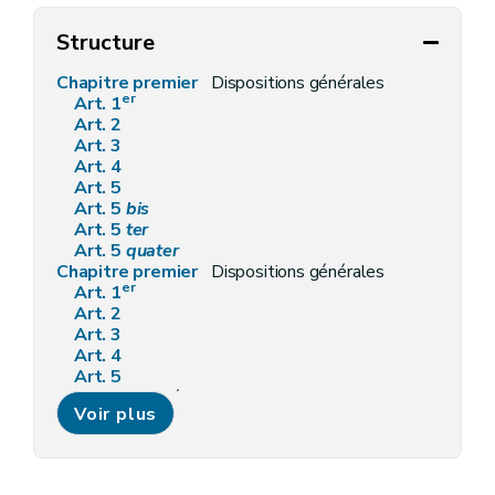
Structure
Chapitre premier
Dispositions générales
er
Art. 1
Art. 2
Art. 3
Art. 4
Art. 5
Art. 5
bis
Art. 5
ter
Art. 5
quater
Chapitre premier
Dispositions générales
er
Art. 1
Art. 2
Art. 3
Art. 4
Art. 5
Chapitre II
Prévention et limitation de la production des déchets et de leur nocivité
Voir plus
Art. 6
Chapitre II
Prévention et limitation de la production des déchets et de leur nocivité
Art. 6
Chapitre III
Prévention et limitation des nuisances lors de la gestion des déchets