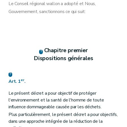
Section première
Dispositions communes
Le Conseil régional wallon a adopté et Nous,
Art. 7
Gouvernement, sanctionnons ce qui suit:
Art. 8
Art. 8
bis
Art. 9
Art. 10
Art. 11
Art. 12
Art. 13
Chapitre premier
Art. 14
Art. 15
Dispositions générales
Section 2
Dispositions particulières à la valorisation des déchets
Art. 16
Art. 17
Art. 18
er
Art. 1
.
Section 3
Dispositions particulières à l'élimination des déchets
Art. 19
Le présent décret a pour objectif de protéger
Art. 20
Section 4
Dispositions particulières aux déchets ménagers
l'environnement et la santé de l'homme de toute
Art. 21
influence dommageable causée par les déchets.
Art. 22
Plus particulièrement, le présent décret a pour objectifs,
Chapitre III
Prévention et limitation des nuisances lors de la gestion des déchets
Section première
Dispositions communes
dans une approche intégrée de la réduction de la
Art. 7