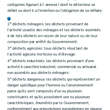
Art. 24
catégories figurant à l' annexe I dont le détenteur se
Art. 25
Art. 26
défait ou dont il a l'intention ou l'obligation de se défaire;
Chapitre V
Planification de la gestion des déchets
Art. 24
2° déchets ménagers: les déchets provenant de
Art. 25
Art. 26
l'activité usuelle des ménages et les déchets assimilés
Chapitre VI
Dispositions particulières
à de tels déchets
en raison de leur nature ou de leur
Art. 27
composition
par arrêté du Gouvernement;
Art. 28
Chapitre VI
Dispositions particulières
3° déchets agricoles: tous déchets résultant de
Art. 27
l'activité agricole, horticole ou d'élevage;
Art. 28
4° déchets industriels: les déchets provenant d'une
Chapitre VII
Dispositions fonctionnelles
Section première
Statistiques et renseignements
activité à caractère industriel, commercial ou artisanal
Art. 29
non assimilés aux déchets ménagers;
Art. 30
5° déchets dangereux: les déchets qui représentent un
Art. 31
Art. 32
danger spécifique pour l'homme ou l'environnement
Section 2
Commission des déchets
parce qu'ils sont composés d'un ou plusieurs
Art. 33
constituants et qu'ils possèdent une ou plusieurs
Section 3
Office wallon des Déchets
caractéristiques, énumérés par le Gouvernement,
Art. 34
Art. 35
conformément aux prescriptions européennes en vigueur;