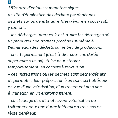
Art. 66
Art. 67
18°
centre d'enfouissement technique:
Art. 68
un site d'élimination des déchets par dépôt des
Art. 69
déchets sur ou dans la terre (c'est-à-dire en sous-sol),
Art. 70
Art. 71
y compris:
Art. 72
– les décharges internes (c'est-à-dire les décharges où
Art. 73
un producteur de déchets procède lui-même à
Art. 74
Art. 75
l'élimination des déchets sur le lieu de production);
Art. 76
– un site permanent (c'est-à-dire pour une durée
Chapitre XIII
Dispositions transitoires
supérieure à un an) utilisé pour stocker
Art. 66
Art. 67
temporairement les déchets à l'exclusion:
Art. 68
– des installations où les déchets sont déchargés afin
Art. 69
de permettre leur préparation à un transport ultérieur
Art. 70
Art. 71
en vue d'une valorisation, d'un traitement ou d'une
Art. 72
élimination en un endroit différent;
Art. 73
– du stockage des déchets avant valorisation ou
Art. 74
Art. 75
traitement pour une durée inférieure à trois ans en
Art. 76
règle générale;
Annexe 1