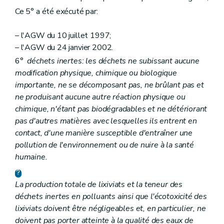
Art. 36
Ce 5° a été exécuté par:
Art. 37
Art. 38
Section 4
Société publique à forme commerciale
– l'AGW du 10 juillet 1997;
Art. 39
– l'AGW du 24 janvier 2002.
Section 5
Echantillonnages et analysés
6°
déchets inertes: les déchets ne subissant aucune
Art. 40
Chapitre VII
Dispositions fonctionnelles
modification physique, chimique ou biologique
Section première
Statistiques et renseignements
importante, ne se décomposant pas, ne brûlant pas et
Art. 29
ne produisant aucune autre réaction physique ou
Art. 30
chimique, n'étant pas biodégradables et ne détériorant
Art. 31
Art. 32
pas d'autres matières avec lesquelles ils entrent en
Section 2
Commission des déchets
contact, d'une manière susceptible d'entraîner une
Art. 33
pollution de l'environnement ou de nuire à la santé
Section 3
Office wallon des Déchets
humaine.
Art. 34
Art. 35
Art. 36
La production totale de lixiviats et la teneur des
Art. 37
Art. 38
déchets inertes en polluants ainsi que l'écotoxicité des
Section 4
Société publique à forme commerciale
lixiviats doivent être négligeables et, en particulier, ne
Art. 39
doivent pas porter atteinte à la qualité des eaux de