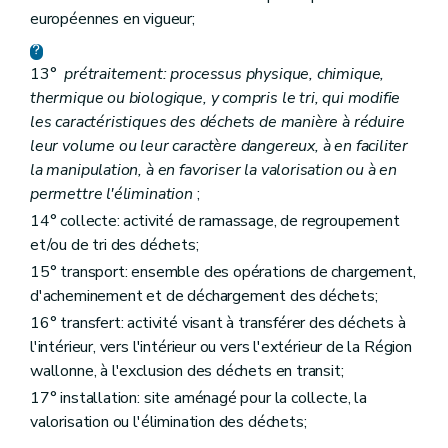
Art. 54
européennes en vigueur;
Art. 55
Art. 56
13°
prétraitement: processus physique, chimique,
Art. 57
Art. 58
thermique ou biologique, y compris le tri, qui modifie
Art. 59
les caractéristiques des déchets de manière à réduire
Chapitre XI
Exécution des obligations internationales
leur volume ou leur caractère dangereux, à en faciliter
Art. 60
Art. 61
la manipulation, à en favoriser la valorisation ou à en
Chapitre XI
Exécution des obligations internationales
permettre l'élimination
;
Art. 60
14° collecte: activité de ramassage, de regroupement
Art. 61
et/ou de tri des déchets;
Chapitre XII
Dispositions modificatives et abrogatoires
Art. 62
15° transport: ensemble des opérations de chargement,
Art. 63
d'acheminement et de déchargement des déchets;
Art. 64
Art. 65
16° transfert: activité visant à transférer des déchets à
Chapitre XII
Dispositions modificatives et abrogatoires
l'intérieur, vers l'intérieur ou vers l'extérieur de la Région
Art. 62
wallonne, à l'exclusion des déchets en transit;
Art. 63
Art. 64
17° installation: site aménagé pour la collecte, la
Art. 65
valorisation ou l'élimination des déchets;
Chapitre XIII
Dispositions transitoires