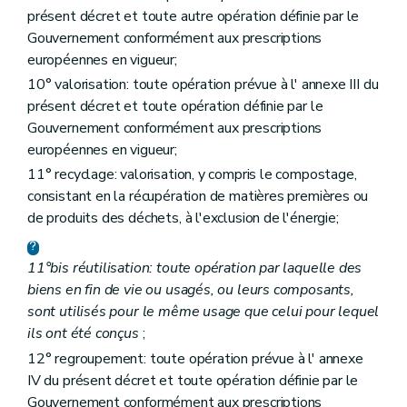
Art. 51
présent décret et toute autre opération définie par le
Art. 52
Gouvernement conformément aux prescriptions
Art. 53
européennes en vigueur;
Art. 54
Art. 54
10° valorisation: toute opération prévue à l' annexe III du
Art. 55
présent décret et toute opération définie par le
Art. 55
bis
Gouvernement conformément aux prescriptions
Art. 56
Art. 57
européennes en vigueur;
Art. 58
11° recyclage: valorisation, y compris le compostage,
Art. 59
consistant en la récupération de matières premières ou
Chapitre X
Surveillance, sautions administratives et pénales
Section première
Surveillance, recherche et constatation des infractions
de produits des déchets, à l'exclusion de l'énergie;
Art. 45
Art. 46
Section 2
Sanctions administratives
11°bis réutilisation: toute opération par laquelle des
Art. 47
biens en fin de vie ou usagés, ou leurs composants,
Art. 48
sont utilisés pour le même usage que celui pour lequel
Art. 49
ils ont été conçus
;
Art. 50
Section 3
Sanctions pénales
12° regroupement: toute opération prévue à l' annexe
Art. 51
IV du présent décret et toute opération définie par le
Art. 52
Gouvernement conformément aux prescriptions
Art. 53