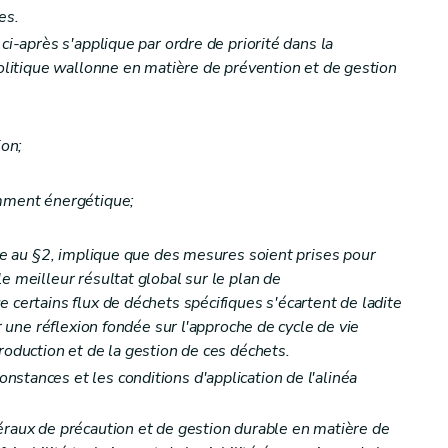
es.
ci-après s'applique par ordre de priorité dans la
politique wallonne en matière de prévention et de gestion
 réutilisation et au recyclage
ion;
nation des déchets
amment énergétique;
hets ménagers
sée au §2, implique que des mesures soient prises pour
e meilleur résultat global sur le plan de
 certains flux de déchets spécifiques s'écartent de ladite
ar une réflexion fondée sur l'approche de cycle de vie
roduction et de la gestion de ces déchets.
stances et les conditions d'application de l'alinéa
ets
éraux de précaution et de gestion durable en matière de