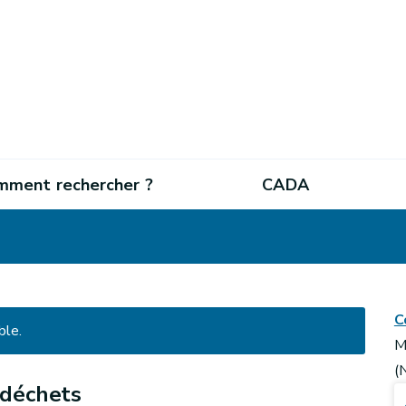
mment rechercher ?
CADA
C
ble.
M
(
 déchets