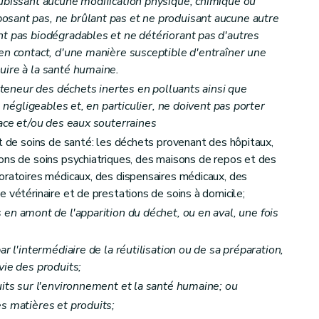
subissant aucune modification physique, chimique ou
osant pas, ne brûlant pas et ne produisant aucune autre
nt pas biodégradables et ne détériorant pas d'autres
 en contact, d'une manière susceptible d'entraîner une
uire à la santé humaine.
a teneur des déchets inertes en polluants ainsi que
e négligeables et, en particulier, ne doivent pas porter
ale
face et/ou des eaux souterraines
et de soins de santé: les déchets provenant des hôpitaux,
ons de soins psychiatriques, des maisons de repos et des
oratoires médicaux, des dispensaires médicaux, des
 vétérinaire et de prestations de soins à domicile;
en amont de l'apparition du déchet, ou en aval, une fois
r l'intermédiaire de la réutilisation ou de sa préparation,
vie des produits;
le Gouvernement
uits sur l'environnement et la santé humaine; ou
s matières et produits;
es et pénales