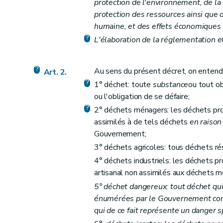
protection de l'environnement, de la f
Art. 26
protection des ressources ainsi que 
humaine, et des effets économiques 
Art.
26
bis
L'élaboration de la réglementation e
Chapitre VI
Dispositions particulières
Art. 27
Art.
27
bis
Au sens du présent décret, on entend 
Art. 2.
Art. 28
1° déchet: toute
substance
ou tout o
ou l'obligation de se défaire;
Art.
28
bis
2° déchets ménagers: les déchets pro
Chapitre VII
Dispositions fonctionnelles
assimilés à de tels déchets
en raison
Section première
Statistiques et renseign
Gouvernement;
Art. 29
3° déchets agricoles: tous déchets résu
Art. 30
4° déchets industriels: les déchets pr
Art. 31
artisanal non assimilés aux déchets m
Art. 32
5° déchet dangereux: tout déchet qui
Section 2
Commission des déchets
énumérées par le Gouvernement con
Art. 33
qui de ce fait représente un danger
Section 3
(...)