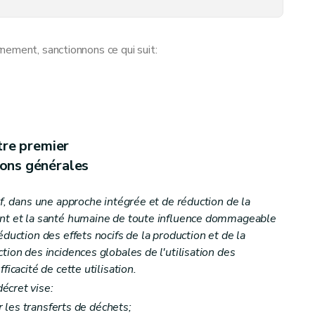
tion des déchets et de leur nocivité
nement, sanctionnons ce qui suit:
ces lors de la gestion des déchets
tre premier
ions générales
if, dans une approche intégrée et de réduction de la
ent et la santé humaine de toute influence dommageable
éduction des effets nocifs de la production et de la
tion des incidences globales de l'utilisation des
ficacité de cette utilisation.
écret vise:
er les transferts de déchets;
risation des déchets