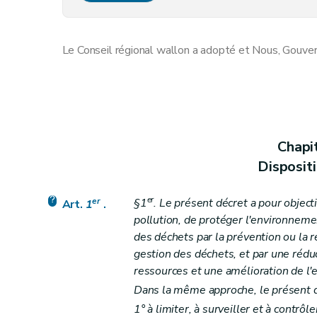
Chapitre II
Prévention et limitation de la produc
Art. 6
Le Conseil régional wallon a adopté et Nous, Gouver
Chapitre III
Prévention et limitation des nuisan
Section première
Dispositions communes
Art.
6
bis
Art. 7
Art. 8
Chapi
Art. 8
bis
Disposit
Art. 9
Art. 10
er
er
§1
. Le présent décret a pour object
Art.
1
.
Art. 11
pollution, de protéger l'environnem
Art. 12
des déchets par la prévention ou la r
gestion des déchets, et par une réduc
Art. 13
ressources et une amélioration de l'ef
Art. 14
Dans la même approche, le présent d
Art. 15
1° à limiter, à surveiller et à contrôl
Section 2
Dispositions particulières à la valo