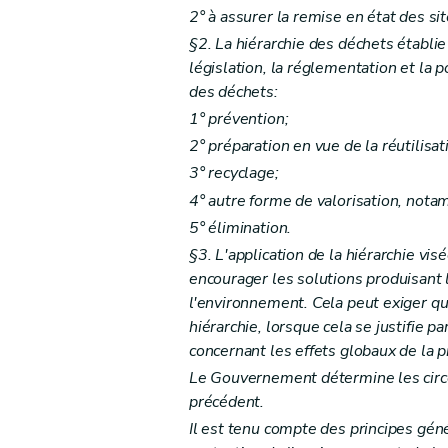
2° à assurer la remise en état des sit
Art. 16
§2. La hiérarchie des déchets établie 
Art. 17
législation, la réglementation et la 
Art. 18
des déchets:
Section
2
bis
Dispositions particulières à la
1° prévention;
Art.
18
bis
2° préparation en vue de la réutilisat
Section 3
Dispositions particulières à l'élimi
3° recyclage;
Art. 19
4° autre forme de valorisation, not
Art. 20
5° élimination.
Section 4
Dispositions particulières aux déc
§3. L'application de la hiérarchie vi
Art. 21
encourager les solutions produisant l
l'environnement. Cela peut exiger que
Art. 22
hiérarchie, lorsque cela se justifie p
Chapitre IV
Transferts de déchets
concernant les effets globaux de la p
Art. 23
Le Gouvernement détermine les circon
Chapitre V
Planification de la gestion des déch
précédent.
Art.
24
Il est tenu compte des principes gén
Art. 25