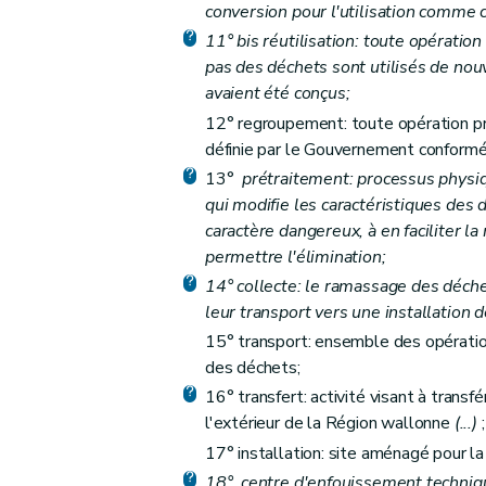
conversion pour l'utilisation comme
Art. 57
11°
bis
réutilisation: toute opératio
Art. 58
pas des déchets sont utilisés de nouv
Art. 59
avaient été conçus;
Chapitre XI
Exécution des obligations internati
12° regroupement: toute opération pr
définie par le Gouvernement conformé
Art. 60
13°
prétraitement: processus physiq
Art. 61
qui modifie les caractéristiques des
Art.
61
bis
caractère dangereux, à en faciliter la
Art.
61
ter
permettre l'élimination;
Chapitre XII
Dispositions modificatives et abro
14° collecte: le ramassage des déchet
Art. 62
leur transport vers une installation
Art. 63
15° transport: ensemble des opérat
Art. 64
des déchets;
Art. 65
16° transfert: activité visant à transfér
Chapitre XIII
Dispositions transitoires
l'extérieur de la Région wallonne
(...)
;
17° installation: site aménagé pour la 
Art. 66
18°
centre d'enfouissement techniq
Art. 67