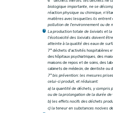
6°
déchets inertes: les déchets ne 
biologique importante, ne se décomp
Art. 34
réaction physique ou chimique, n'éta
Art. 35
matières avec lesquelles ils entrent
Art. 36
pollution de l'environnement ou de n
Art. 37
La production totale de lixiviats et l
Art. 38
l'écotoxicité des lixiviats doivent êtr
Section 4
Société publique à forme commerci
atteinte à la qualité des eaux de sur
Art. 39
7° déchets d'activités hospitalières 
Section 5
Echantillonnages et analysés
des hôpitaux psychiatriques, des mais
maisons de repos et de soins, des lab
Art. 40
cabinets de médecin, de dentiste ou de
Chapitre VIII
Mesures de sécurité
7°
bis
prévention: les mesures prises 
Art. 41
celui-ci produit, et réduisant:
Art. 42
a)
la quantité de déchets, y compris pa
Art. 43
ou de la prolongation de la durée de 
Chapitre IX
Indemnisation des dommages par 
b)
les effets nocifs des déchets prod
Art. 44
c)
la teneur en substances nocives de
Chapitre X
Surveillance, sautions administrativ