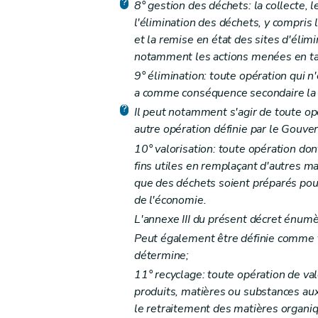
8° gestion des déchets: la collecte, l
Section première
Surveillance, recherche et 
l'élimination des déchets, y compris l
Art. 45
et la remise en état des sites d'élim
notamment les actions menées en tan
Art. 46
9° élimination: toute opération qui n
Section 2
Sanctions administratives
a comme conséquence secondaire la 
Art. 47
Il peut notamment s'agir de toute op
Art. 48
autre opération définie par le Gouv
Art. 49
10° valorisation: toute opération don
Art. 50
fins utiles en remplaçant d'autres mat
Section 3
Sanctions pénales
que des déchets soient préparés pour 
Art. 51
de l'économie.
Art. 52
L'annexe III du présent décret énumè
Art. 53
Peut également être définie comme 
détermine;
Art. 54
11° recyclage: toute opération de val
Art. 55
produits, matières ou substances aux f
Art. 55
bis
le retraitement des matières organiqu
Art. 56