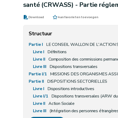
santé (CRWASS) - Partie régle
Download
Aan favorieten toevoegen
Structuur
Partie I
LE CONSEIL WALLON DE L'ACTION 
Livre I
Définitions
Livre II
Composition des commissions perman
Livre
III
Dispositions transversales
Partie I/1
MISSIONS DES ORGANISMES AS
Partie II
DISPOSITIONS SECTORIELLES
Livre I
Dispositions introductives
Livre I/1
Dispositions transversales (ARW du
Livre II
Action Sociale
Livre III
(Intégration des personnes étrangèr