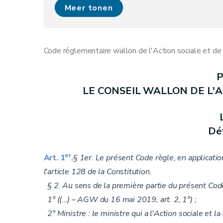
Livre IV
Aides aux familles
Meer tonen
Livre V
Intégration des Personnes handicapé
Livre
VI
Aide aux aînés
Livre VII
Santé
Code réglementaire wallon de l'Action sociale et de
Livre VIII
Soutien aux personnes lesbiennes, gays, bisexuelles,
Livre IX
Les maisons d'hébergement collectif 
P
Annexe 1/3
LE CONSEIL WALLON DE L'A
Annexe 37
Annexe 38
Annexe 56
Déf
Annexe 57
Annexe 58
er
Art. 1
.
§ 1er. Le présent Code règle, en application
Annexe 59
l'article 128 de la Constitution.
Annexe 62
§ 2. Au sens de la première partie du présent Code
Annexe 63, 64, 66, 67, 68, 69, 72 et 73
1° ((…) – AGW du 16 mai 2019, art. 2, 1°) ;
Annexe 95
2° Ministre : le ministre qui a l'Action sociale et la