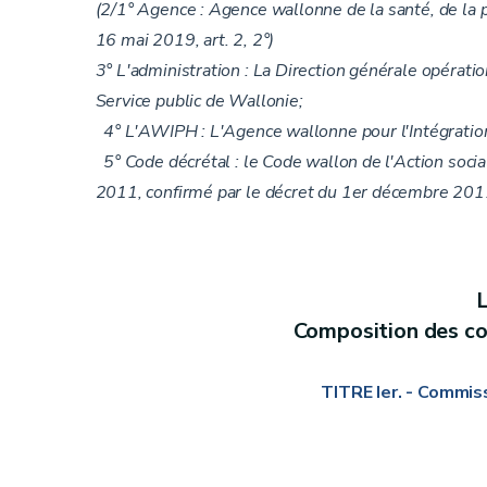
Annexe 95/1 à 95/4
(2/1° Agence : Agence wallonne de la santé, de la p
Annexe
16 mai 2019, art. 2, 2°)
Annexe 120
3° L'administration : La Direction générale opérati
Service public de Wallonie;
4° L'AWIPH : L'Agence wallonne pour l'Intégratio
5° Code décrétal : le Code wallon de l'Action socia
2011, confirmé par le décret du 1er décembre 2011
L
Composition des c
TITRE Ier. - Commis