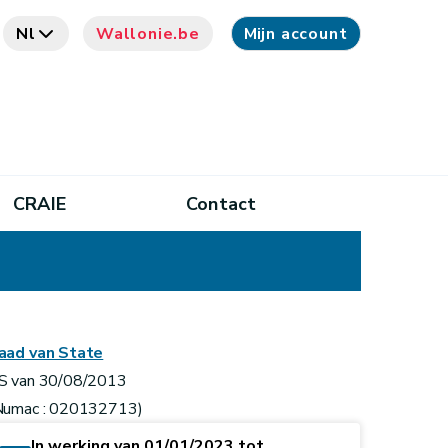
Nl
Wallonie.be
Mijn account
CRAIE
Contact
aad van State
S van 30/08/2013
Numac : 020132713)
In werking van 01/01/2023 tot