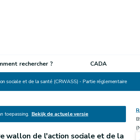
mment rechercher ?
CADA
ion sociale et de la santé (CRWASS) - Partie réglementaire
R
an toepassing.
Bekijk de actuele versie
B
(
 wallon de l'action sociale et de la