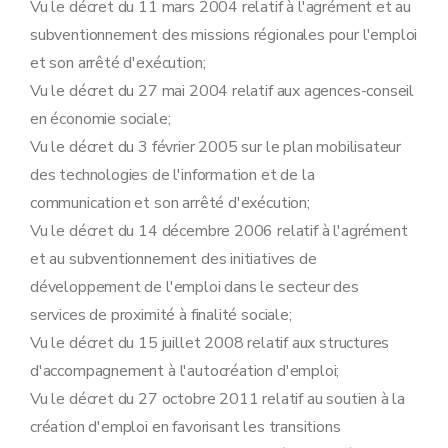
Vu le décret du 11 mars 2004 relatif à l'agrément et au
Art. 23
Art. 24
subventionnement des missions régionales pour l'emploi
Section 15
Mesure relative au soutien à la création d'emploi favorisant la transition vers le statut d'indépendant à titre principal
et son arrêté d'exécution;
Art. 25
Art. 26
Vu le décret du 27 mai 2004 relatif aux agences-conseil
Art. 27
en économie sociale;
Section 16
Mesures relatives à la formation professionnelle individuelle
Art. 28
Vu le décret du 3 février 2005 sur le plan mobilisateur
Art. 29
des technologies de l'information et de la
Art. 30
Art. 31
communication et son arrêté d'exécution;
Art. 31bis
Vu le décret du 14 décembre 2006 relatif à l'agrément
Section 18
Mesures relatives aux dispositifs des aides à la promotion de l'emploi
Art. 32
et au subventionnement des initiatives de
Art. 33
développement de l'emploi dans le secteur des
Art. 34
Section 19
Mesure relative au fonds de formation titres-services
services de proximité à finalité sociale;
Art. 34bis
Vu le décret du 15 juillet 2008 relatif aux structures
Art. 34ter
Art. 34quater
d'accompagnement à l'autocréation d'emploi;
Art. 34quinquies
Vu le décret du 27 octobre 2011 relatif au soutien à la
Art. 34sexies
Art. 35
création d'emploi en favorisant les transitions
Section 19bis
(Mesures relatives au plan langues - AGW du 16 avril 2020, art. 1)