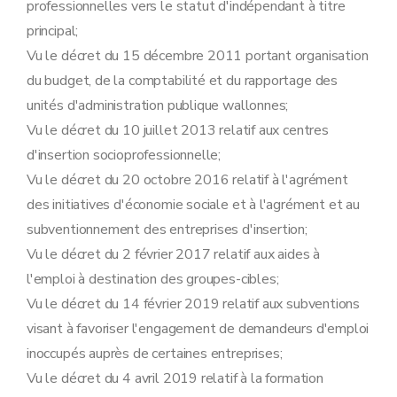
professionnelles vers le statut d'indépendant à titre
Art. 35bis
Art. 35ter
principal;
Art. 35quater
Vu le décret du 15 décembre 2011 portant organisation
Art. 35quinquies
du budget, de la comptabilité et du rapportage des
Art. 35sexies
Art. 35septies
unités d'administration publique wallonnes;
Art. 35octies
Vu le décret du 10 juillet 2013 relatif aux centres
Art. 35nonies
Section 20
Mesure relative dispositif « SESAM » visant à favoriser l'engagement de demandeurs d'emploi inoccupés auprès de certaines entreprises
d'insertion socioprofessionnelle;
Art. 36
Vu le décret du 20 octobre 2016 relatif à l'agrément
Section 21
Disposition générale
Art. 37
des initiatives d'économie sociale et à l'agrément et au
Section 22
Dispositions finales
subventionnement des entreprises d'insertion;
Art. 38
Art. 39
Vu le décret du 2 février 2017 relatif aux aides à
Art. 40
l'emploi à destination des groupes-cibles;
Vu le décret du 14 février 2019 relatif aux subventions
visant à favoriser l'engagement de demandeurs d'emploi
inoccupés auprès de certaines entreprises;
Vu le décret du 4 avril 2019 relatif à la formation