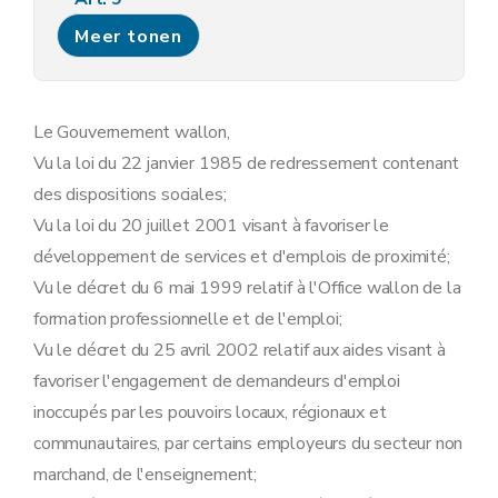
Section 7
Mesures relatives au plan mobilisateur des technologies de l'information et la communication
Meer tonen
Art. 10
Section 8
Mesures relatives aux « subventions majorées économie sociale » pour les mises à l'emploi dans le cadre de l'article 60, § 7 de la loi organique des centres publics d'action sociale
Art. 11
Section 9
Mesures relatives aux entreprises et travailleurs titres-services
Art. 12
Le Gouvernement wallon,
Art. 12bis
Vu la loi du 22 janvier 1985 de redressement contenant
Art. 13
Art. 13bis
des dispositions sociales;
Section 10
Mesures relatives aux structures d'accompagnement à l'autocréation d'emploi
Vu la loi du 20 juillet 2001 visant à favoriser le
Art. 14
Art. 15
développement de services et d'emplois de proximité;
Section 11
Mesures relatives aux modalités de communication entre le FOREm et ses usagers et aux contrats de formation professionnelle
Vu le décret du 6 mai 1999 relatif à l'Office wallon de la
Art. 16
Art. 17
formation professionnelle et de l'emploi;
Art. 18
Vu le décret du 25 avril 2002 relatif aux aides visant à
Section 12
Mesures relatives aux aides à destination des groupes-cibles
Art. 19
favoriser l'engagement de demandeurs d'emploi
Section 13
Mesures relatives aux dispenses de disponibilité
inoccupés par les pouvoirs locaux, régionaux et
Art. 20
Section 14
Mesures relatives au congé éducation payé
communautaires, par certains employeurs du secteur non
Art. 21
marchand, de l'enseignement;
Art. 22