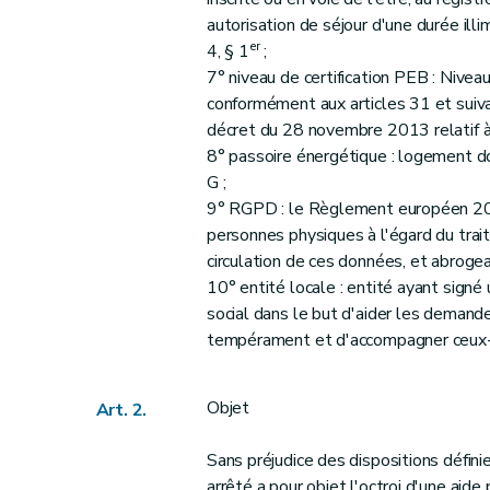
autorisation de séjour d'une durée illi
er
4, § 1
;
7° niveau de certification PEB : Niveau
conformément aux articles 31 et suiv
décret du 28 novembre 2013 relatif à
8° passoire énergétique : logement do
G ;
9° RGPD : le Règlement européen 201
personnes physiques à l'égard du trai
circulation de ces données, et abroge
10° entité locale : entité ayant signé
social dans le but d'aider les demand
tempérament et d'accompagner ceux-
Objet
Art. 2.
Sans préjudice des dispositions défini
arrêté a pour objet l'octroi d'une aid