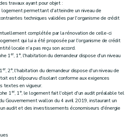
des travaux ayant pour objet :
on logement permettant d'atteindre un niveau de
 contraintes techniques validées par l'organisme de crédit
ventuellement complétée par la rénovation de celle-ci
logement qui lui a été proposée par l'organisme de crédit
'entité locale n'a pas reçu son accord.
er
aphe 1
, 1°, l'habitation du demandeur dispose d'un niveau
er
 1
, 2°, l'habitation du demandeur dispose d'un niveau de
e toit est dépourvu d'isolant conforme aux exigences
s textes en vigueur.
er
aphe 1
, 1°, le logement fait l'objet d'un audit préalable tel
é du Gouvernement wallon du 4 avril 2019, instaurant un
d'un audit et des investissements économiseurs d'énergie
ques