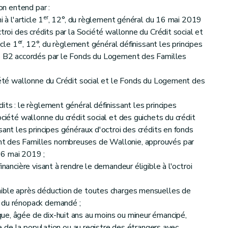
'on entend par :
er
 à l'article 1
, 12°, du règlement général du 16 mai 2019
ctroi des crédits par la Société wallonne du Crédit social et
er
icle 1
, 12°, du règlement général définissant les principes
ds B2 accordés par le Fonds du Logement des Familles
ciété wallonne du Crédit social et le Fonds du Logement des
its : le règlement général définissant les principes
ociété wallonne du crédit social et des guichets du crédit
sant les principes généraux d'octroi des crédits en fonds
t des Familles nombreuses de Wallonie, approuvés par
16 mai 2019 ;
inancière visant à rendre le demandeur éligible à l'octroi
nible après déduction de toutes charges mensuelles de
s du rénopack demandé ;
ue, âgée de dix-huit ans au moins ou mineur émancipé,
tre de la population ou au registre des étrangers avec