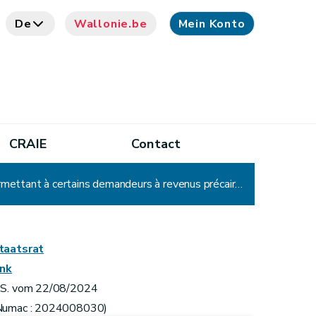
De
Wallonie.be
Mein Konto
CRAIE
Contact
Arrêté du Gouvernement wallon relatif à l'octroi, par un organisme de crédit social, d'une aide financière permettant à certains demandeurs à revenus précaires d'être éligibles au crédit social pour la rénovation énergétique de leur logement
taatsrat
ink
.S. vom 22/08/2024
Numac : 2024008030)