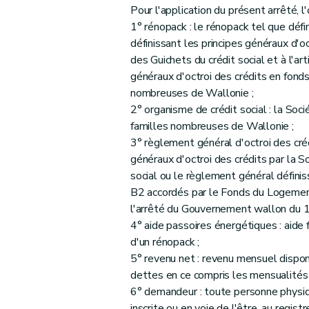
Pour l'application du présent arrêté, l
1° rénopack : le rénopack tel que défini
définissant les principes généraux d'o
des Guichets du crédit social et à l'art
généraux d'octroi des crédits en fon
nombreuses de Wallonie ;
2° organisme de crédit social : la So
familles nombreuses de Wallonie ;
3° règlement général d'octroi des créd
généraux d'octroi des crédits par la S
social ou le règlement général définis
B2 accordés par le Fonds du Logemen
l'arrêté du Gouvernement wallon du 
4° aide passoires énergétiques : aide f
d'un rénopack ;
5° revenu net : revenu mensuel dispo
dettes en ce compris les mensualité
6° demandeur : toute personne physiq
inscrite ou en voie de l'être, au regis