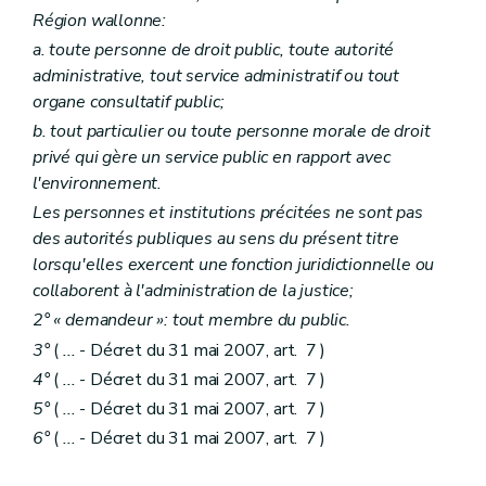
Art. R 91
Région wallonne:
Art. R 92
Art. R 93
a. toute personne de droit public, toute autorité
Chapitre II
Formation des agents visés à l'article D. 140, §§2 et 3 – AGW du 5 décembre 2008, art. 1
administrative, tout service administratif ou tout
Art. R 94
organe consultatif public;
Chapitre III
Modalités relatives au prélèvement des échantillons, à l'exécution des analyses et aux règles d'agrément des laboratoires – AGW du 5 décembre 2008, art. 1
Section première
Echantillonnage – AGW du 5 décembre 2008, art. 1
b. tout particulier ou toute personne morale de droit
Art. R 95
privé qui gère un service public en rapport avec
Art. R 96
l'environnement.
Art. R 97
Art. R 98
Les personnes et institutions précitées ne sont pas
Art. R 99
des autorités publiques au sens du présent titre
Art. R 100
lorsqu'elles exercent une fonction juridictionnelle ou
Section 2
Agrément des laboratoires – AGW du 5 décembre 2008, art. 1
collaborent à l'administration de la justice;
Art. R 101
Art. R 102
2° « demandeur »: tout membre du public.
Art. R 103
3°
(
...
- Décret du 31 mai 2007, art. 7 )
Art. R 104
Art. R 105
4°
(
...
- Décret du 31 mai 2007, art. 7 )
Section 3
Protocoles d'analyse – AGW du 5 décembre 2008, art. 1
5°
(
...
- Décret du 31 mai 2007, art. 7 )
Art. R 106
Art. R 107
6°
(
...
- Décret du 31 mai 2007, art. 7 )
Art. R 108
Chapitre IV
Modalités relatives à la transaction – AGW du 5 décembre 2008, art. 1