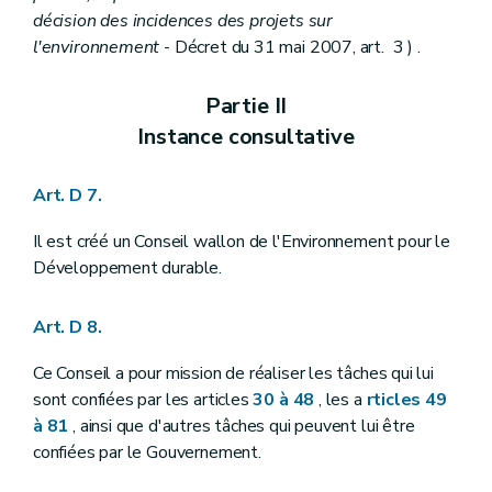
Art. R41-2
décision des incidences des projets sur
Art. R41-3
l'environnement
- Décret du 31 mai 2007, art. 3 ) .
Art. R41-4
Art. R41-5
Chapitre II
De l'avis d'enquête publique
Partie II
Art. R41-6
Instance consultative
Chapitre III
Des incidences transfrontières
Art. R41-7
Art. R41-8
Art. D 7.
Art. R41-9
Chapitre IV
Du pouvoir de substitution
Art. R41-10
Il est créé un Conseil wallon de l'Environnement pour le
Chapitre V
Publicité relative à la décision
Développement durable.
Art. R41-11
Chapitre VI
Du conseiller en environnement
Art. R41-12
Art. D 8.
Art. R41-13
Art. R41-14
Ce Conseil a pour mission de réaliser les tâches qui lui
Art. R41-15
sont confiées par les articles
30 à 48
, les a
rticles 49
Art. R41-16
à 81
, ainsi que d'autres tâches qui peuvent lui être
Partie IV
Planification environnementale dans le cadre du développement durable
Art. R 42
confiées par le Gouvernement.
Art. R 43
Art. R 44