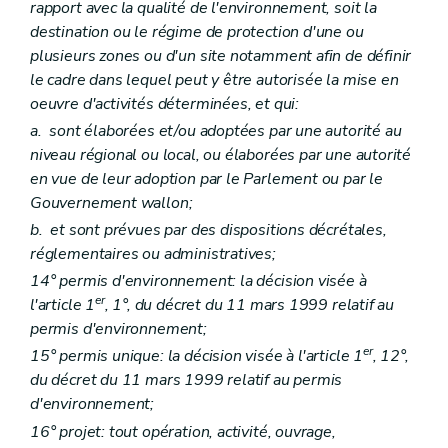
Art. D 159
rapport avec la qualité de l'environnement, soit la
Titre VI
Amendes administratives – Décret du 5 juin 2008, art. 2)
destination ou le régime de protection d'une ou
Art. D 160
plusieurs zones ou d'un site notamment afin de définir
Art. D 161
le cadre dans lequel peut y être autorisée la mise en
Art. D 162
Art. D 163
oeuvre d'activités déterminées, et qui:
Art. D 164
a.
sont élaborées et/ou adoptées par une autorité au
Art. D 165
niveau régional ou local, ou élaborées par une autorité
Art. D 166
Art. D 167
en vue de leur adoption par le Parlement ou par le
Art. D 168
Gouvernement wallon;
Art. D 169
b.
et sont prévues par des dispositions décrétales,
Art. D 169
bis
Titre VII
Fonds pour la Protection de l'Environnement – Décret du 5 juin 2008, art. 2)
réglementaires ou administratives;
Art. D 170
14° permis d'environnement: la décision visée à
Titre VIII
Coordination de la politique criminelle environnementale – Décret du 5 juin 2008, art. 2)
er
l'article 1
, 1°, du décret du 11 mars 1999 relatif au
Art. D 171
Section
PARTIE REGLEMENTAIRE
permis d'environnement;
Partie première
Principes du droit de l'environnement et définitions générales
er
15° permis unique: la décision visée à l'article 1
, 12°,
Titre premier
Principes
du décret du 11 mars 1999 relatif au permis
Titre II
Définitions
Art. R1
d'environnement;
Art. R 2
16° projet: tout opération, activité, ouvrage,
Partie II
Instance consultative