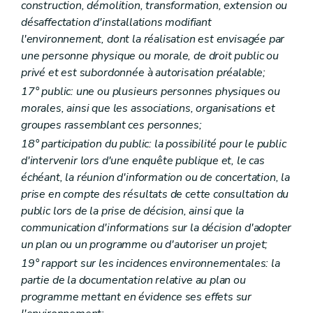
construction, démolition, transformation, extension ou
Art. R 3
désaffectation d'installations modifiant
Art. R 4
Art. R 5
l'environnement, dont la réalisation est envisagée par
Art. R 6
une personne physique ou morale, de droit public ou
Art. R 7
privé et est subordonnée à autorisation préalable;
Art. R 8
Art. R 9
17° public: une ou plusieurs personnes physiques ou
Art. R 10
morales, ainsi que les associations, organisations et
Art. R 11
groupes rassemblant ces personnes;
Art. R 12
Art. R 13
18° participation du public: la possibilité pour le public
Art. R 14
d'intervenir lors d'une enquête publique et, le cas
Art. R 15
échéant, la réunion d'information ou de concertation, la
Art. R 16
prise en compte des résultats de cette consultation du
Partie III
Information et sensibilisation en matière d'environnement
Titre premier
Accès à l'information relative à l'environnement
public lors de la prise de décision, ainsi que la
Chapitre premier
Modèle de document
communication d'informations sur la décision d'adopter
Art. R 17
un plan ou un programme ou d'autoriser un projet;
Chapitre II
(
Commission de recours
– AGW du 13 juillet 2006, art. 1
Art. R 18
19° rapport sur les incidences environnementales: la
Art. R 19
partie de la documentation relative au plan ou
Art. R 20
programme mettant en évidence ses effets sur
Art. R 21