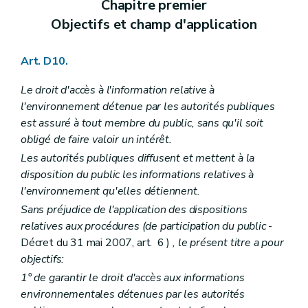
Chapitre premier
Section première
Agrément, suspension et retrait d'agrément des auteurs d'études d'incidences
Sous-section première
Généralités
Objectifs et champ d'application
Art. R 58
Sous-section 2
Critères d'agrément
Art. R 59
Art. D10.
Sous-section 3
Procédure d'octroi d'agrément
Art. R 60
Le droit d'accès à l'information relative à
Art. R 61
l'environnement détenue par les autorités publiques
Art. R 62
Art. R 63
est assuré à tout membre du public, sans qu'il soit
Art. R 64
obligé de faire valoir un intérêt.
Art. R 65
Les autorités publiques diffusent et mettent à la
Art. R 66
disposition du public les informations relatives à
Art. R 67
Art. R 68
l'environnement qu'elles détiennent.
Art. R 69
Sans préjudice de l'application des dispositions
Art. R 70
relatives aux procédures (de participation du public
-
Sous-section 4
Suspension ou retrait d'agrément
Art. R 71
Décret du 31 mai 2007, art. 6 )
, le présent titre a pour
Section 2
Choix de l'auteur d'étude
objectifs:
Art. R 72
1° de garantir le droit d'accès aux informations
Section 3
Récusation d'une personne choisie en qualité d'auteur d'étude d'incidences
Art. R 73
environnementales détenues par les autorités
Art. R 74