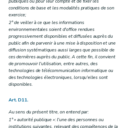
publiques ou pour leur compte et de fixer les
Art. R 75
conditions de base et les modalités pratiques de son
Chapitre V
Consultation du public avant l'introduction de la demande de permis
exercice;
Art. R 76
Art. R 77
2° de veiller à ce que les informations
Art. R 78
environnementales soient d'office rendues
Art. R 79
progressivement disponibles et diffusées auprès du
Art. R 80
Chapitre VI
Avis portant sur l'étude d'incidences sur l'environnement et publicité de la décision
public afin de parvenir à une mise à disposition et une
Art. R 81
diffusion systématiques aussi larges que possible de
Art. R 82
ces dernières auprès du public. A cette fin, il convient
Chapitre VII
Incidences transfrontières
de promouvoir l'utilisation, entre autres, des
Art. R 83
Art. R 84
technologies de télécommunication informatique ou
Art. R 85
des technologies électroniques, lorsqu'elles sont
Chapitre VIII
Dispositions abrogatoires et transitoires
disponibles.
Art. R 86
Partie VI
Conventions environnementales
Partie VIII
Recherche, constatation, poursuite, répression et mesures de réparation des infractions – AGW du 5 décembre 2008, art. 1
Art. D11.
Chapitre premier
Agents – AGW du 5 décembre 2008, art. 1
Art. R 87
Au sens du présent titre, on entend par:
Art. R 88
Art. R 89
1° « autorité publique »: l'une des personnes ou
Art. R 90
institutions suivantes, relevant des compétences de la