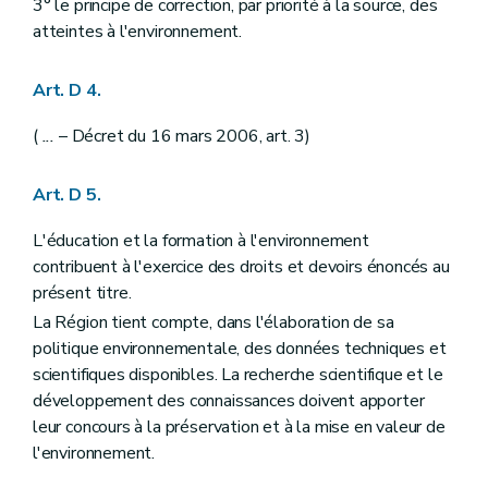
3° le principe de correction, par priorité à la source, des
Art. D29-13
atteintes à l'environnement.
Section 3
Modalités de l'accès à l'information dans le cadre de l'enquête publique
Art. D29-14
Art. D29-15
Art. D 4.
Art. D29-16
Art. D29-17
(
...
– Décret du 16 mars 2006, art. 3)
Art. D29-18
Art. D29-19
Section 4
Pouvoir de substitution
Art. D 5.
Art. D29-20
Chapitre IV
Publicité relative à la décision
L'éducation et la formation à l'environnement
Art. D29-21
contribuent à l'exercice des droits et devoirs énoncés au
Art. D29-22
Art. D29-23
présent titre.
Art. D29-24
La Région tient compte, dans l'élaboration de sa
Chapitre V
Comité d'accompagnement
politique environnementale, des données techniques et
Art. D29-25
Art. D29-26
scientifiques disponibles. La recherche scientifique et le
Art. D29-27
développement des connaissances doivent apporter
Partie IV
Planification environnementale dans le cadre du développement durable
leur concours à la préservation et à la mise en valeur de
Chapitre premier
Dispositions générales
Art. D 30
l'environnement.
Art. D 31