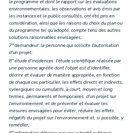
le programme et dont le rapport sur les évaluations
Art. D 92
Partie VII
. - Responsabilité environnementale en ce qui concerne la prevention et la reparation des dommages environnementaux
environnementales, les observations et avis émis par
Titre premier
Objectifs
les instances et le public consultés, ont été pris en
Art. D93
considération, ainsi que les raisons du choix du plan ou
Titre II
Définitions
du programme tel qu'adopté, compte tenu des autres
Art. D94
Titre III
Champ d'application
solutions raisonnables envisagées;
Art. D95
7° demandeur: la personne qui sollicite l'autorisation
Art. D96
d'un projet;
Art. D97
Titre IV
Exclusions
8° étude d'incidences: l'étude scientifique réalisée par
Art. D98
une personne agréée dont l'objet est d'identifIer,
Art. D99
décrire et évaluer de manière appropriée, en fonction
Art. D100
de chaque cas particulIer, les effets directs et indirects,
Art. D101
Art. D102
synergiques ou cumulatifs, à court, moyen et long
Art. D103
termes, permanents et temporaires, d'un projet sur
Titre V
Évaluation et réparation des dommages environnementaux
l'environnement, et de présenter et évaluer les
Chapitre premier
Évaluation de l'étendue des dommages environnementaux causes aux espèces ou aux habitats
Art. D104
mesures envisagées pour éviter, réduire les effets
Chapitre II
Réparation des dommages
négatifs du projet sur l'environnement et, si possible, y
Section première
Principes
remédIer;
Art. D105
9° information détenue par une autorité publique: