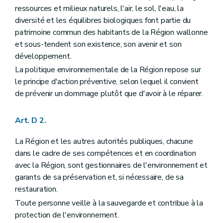
Art. D208
ressources et milieux naturels, l'air, le sol, l'eau, la
Art. D209
Art. D2010
diversité et les équilibres biologiques font partie du
Art. D2011
patrimoine commun des habitants de la Région wallonne
Art. D2012
et sous-tendent son existence, son avenir et son
Art. D2013
développement.
Art. D2014
Chapitre III
Information active
La politique environnementale de la Région repose sur
Section première
Principe
le principe d'action préventive, selon lequel il convient
Art. D2015
de prévenir un dommage plutôt que d'avoir à le réparer.
Art. D2016
Art. D2017
Section 2
Exceptions
Art. D 2.
Art. D2018
Titre II
Initiation à l'environnement
La Région et les autres autorités publiques, chacune
Art. D 21
Art. D 22
dans le cadre de ses compétences et en coordination
Art. D 23
avec la Région, sont gestionnaires de l'environnement et
Art. D 24
garants de sa préservation et, si nécessaire, de sa
Art. D 25
restauration.
Art. D 26
Art. D 27
Toute personne veille à la sauvegarde et contribue à la
Art. D 28
protection de l'environnement.
Art. D 29