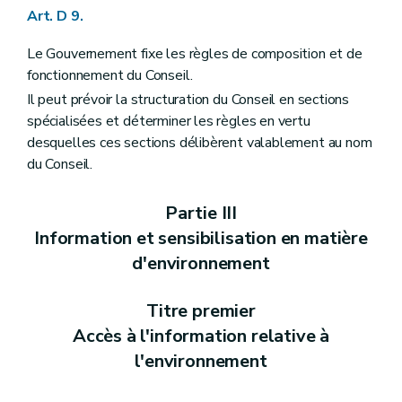
Art. R 45
Art. D 9.
Partie V
Evaluation des incidences sur l'environnement
Chapitre premier
Définitions
Le Gouvernement fixe les règles de composition et de
Art. R 46
fonctionnement du Conseil.
Chapitre II
Système d'évaluation des incidences des plans et programmes sur l'environnement
Il peut prévoir la structuration du Conseil en sections
Art. R 47
Section première
L'enquête publique
spécialisées et déterminer les règles en vertu
Art. R 48
desquelles ces sections délibèrent valablement au nom
Art. R 49
du Conseil.
Section 2
Incidences transfrontières
Art. R 50
Art. R 51
Partie III
Chapitre III
Système d'évaluation des incidences des projets sur l'environnement
Information et sensibilisation en matière
Art. R 52
Art. R 53
d'environnement
Art. R 54
Section première
Forme et contenu de la notice d'évaluation
Art. R 55
Titre premier
Section 2
Projets soumis à étude d'incidences
Accès à l'information relative à
Art. R 56
Section 3
Forme et contenu de l'étude d'incidences
l'environnement
Art. R 57
Chapitre IV
Auteurs d'études d'incidences