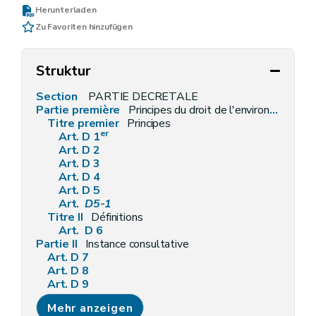
Herunterladen
Zu Favoriten hinzufügen
Struktur
Section
PARTIE DECRETALE
Partie première
Principes du droit de l'environnement et définitions générales
Titre premier
Principes
er
Art. D 1
Art. D 2
Art. D 3
Art. D 4
Art. D 5
Art.
D5-1
Titre II
Définitions
Art. D 6
Partie II
Instance consultative
Art. D 7
Art. D 8
Art. D 9
Partie III
Information et sensibilisation en matière d'environnement
Mehr anzeigen
Titre premier
Accès à l'information relative à l'environnement