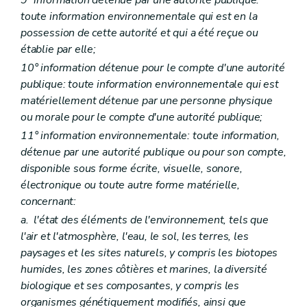
Section II
Objectifs en matière de réparation
Art. D106
toute information environnementale qui est en la
Section III
Identification des mesures de réparation
possession de cette autorité et qui a été reçue ou
Art. D107
établie par elle;
Art. D108
Art. D109
10° information détenue pour le compte d'une autorité
Art. D110
publique: toute information environnementale qui est
Art. D111
matériellement détenue par une personne physique
Titre VI
Obligations de l'exploitant
ou morale pour le compte d'une autorité publique;
Chapitre premier
Action de prévention
Art. D112
11° information environnementale: toute information,
Chapitre II
Action de réparation
détenue par une autorité publique ou pour son compte,
Art. D113
disponible sous forme écrite, visuelle, sonore,
Titre VII
Missions de l'autorité compétente
Art. D114
électronique ou toute autre forme matérielle,
Art. D115
concernant:
Art. D116
a.
l'état des éléments de l'environnement, tels que
Art. D117
Art. D118
l'air et l'atmosphère, l'eau, le sol, les terres, les
Art. D119
paysages et les sites naturels, y compris les biotopes
Art. D120
humides, les zones côtières et marines, la diversité
Art. D121
biologique et ses composantes, y compris les
Titre VIII
Coûts liés à la prévention et à la réparation
Art. D122
organismes génétiquement modifiés, ainsi que