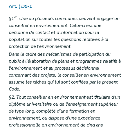
Chapitre II
Rapport sur l'état de l'environnement wallon
Art. (
D5-1
.
Art. D 32
Art. D 33
er
Art. D 34
§1
. Une ou plusieurs communes peuvent engager un
Art. D 35
conseiller en environnement. Celui-ci est une
Art. D 36
personne de contact et d'information pour la
Chapitre III
Plan d'environnement pour le développement durable
population sur toutes les questions relatives à la
Art. D 37
Art. D 38
protection de l'environnement.
Art. D 39
Dans le cadre des mécanismes de participation du
Art. D 40
public à l'élaboration de plans et programmes relatifs à
Art. D 41
Art. D 42
l'environnement et au processus décisionnel
Art. D 43
concernant des projets, le conseiller en environnement
Art. D 44
assume les tâches qui lui sont confiées par le présent
Art. D 45
Code.
Chapitre IV
Programmes sectoriels et plans de gestion de bassin hydrographique
Art. D 46
§2. Tout conseiller en environnement est titulaire d'un
Art. D 47
diplôme universitaire ou de l'enseignement supérieur
Chapitre V
Plans communaux d'environnement et de développement de la nature
de type long, complété d'une formation en
Art. D 48
Partie V
Evaluation des incidences sur l'environnement
environnement, ou dispose d'une expérience
Chapitre premier
Définitions et principes
professionnelle en environnement de cinq ans
Art. D 49