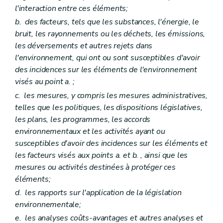
Art. D123
l'interaction entre ces éléments;
Art. D124
b.
des facteurs, tels que les substances, l'énergie, le
Art. D125
Art. D126
bruit, les rayonnements ou les déchets, les émissions,
Art. D127
les déversements et autres rejets dans
Art. D128
l'environnement, qui ont ou sont susceptibles d'avoir
Art. D129
des incidences sur les éléments de l'environnement
Art. D130
Titre IX
Demandes d'action
visés au point
a.
;
Art. D131
c.
les mesures, y compris les mesures administratives,
Art. D132
telles que les politiques, les dispositions législatives,
Art. D133
Art. D134
les plans, les programmes, les accords
Titre X
Coopération interrégionale et internationale
environnementaux et les activités ayant ou
Art. D135
susceptibles d'avoir des incidences sur les éléments et
Art. D136
les facteurs visés aux points
a.
et
b.
, ainsi que les
Art. D137
Partie VIII
Recherche, constatation, poursuite, répression et mesures de réparation des infractions en matière d'environnement – Décret du 5 juin 2008, art. 2)
mesures ou activités destinées à protéger ces
Titre premier
Dispositions générales – Décret du 5 juin 2008, art. 2)
éléments;
Art. D 138
d.
les rapports sur l'application de la législation
Art. D 139
Titre II
De la recherche et de la constatation des infractions – Décret du 5 juin 2008, art. 2)
environnementale;
Chapitre premier
Agents chargés de missions de police judiciaire – Décret du 5 juin 2008, art. 2)
e.
les analyses coûts-avantages et autres analyses et
Art. D 140