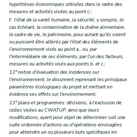
hypothèses économiques utilisées dans le cadre des
Art. D 141
Art. D 142
mesures et activités visées au point
c.;
Art. D 143
f.
l'état de la santé humaine, la sécurité, y compris, le
Chapitre II
Les moyens d'investigation – Décret du 5 juin 2008, art. 2)
cas échéant, la contamination de la chaîne alimentaire,
Art. D 144
Art. D 145
le cadre de vie, le patrimoine, pour autant qu'ils soient
Art. D 146
ou puissent être altérés par l'état des éléments de
Art. D 147
l'environnement visés au point a., ou, par
Chapitre III
Les mesures de contrainte – Décret du 5 juin 2008, art. 2)
l'intermédiaire de ces éléments, par l'un des facteurs,
Art. D 149
Art. D 148
mesures ou activités visés aux points
b.
et
c.;
Art. D 150
12° notice d'évaluation des incidences sur
Titre III
Dispositions pénales – Décret du 5 juin 2008, art. 2)
l'environnement: le document reprenant les principaux
Art. D 155
Art. D 151
paramètres écologiques du projet et mettant en
Art. D 152
évidence ses effets sur l'environnement;
Art. D 153
13° plans et programmes: décisions, à l'exclusion de
Art. D 154
Titre IV
Mesures de restitution qui peuvent être prononcées par le juge – Décret du 5 juin 2008, art. 2)
celles visées au CWATUP, ainsi que leurs
Art. D 157
modifications, ayant pour objet de déterminer soit une
Art. D 156
suite ordonnée d'actions ou d'opérations envisagées
Art. D 158
pour atteindre un ou plusieurs buts spécifiques en
Titre V
Extinction éventuelle de l'action publique moyennant une transaction – Décret du 5 juin 2008, art. 2)