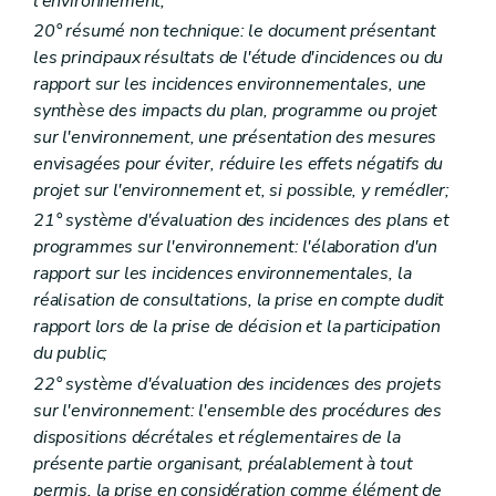
l'environnement;
Art. R 22
Art. R 23
20° résumé non technique: le document présentant
Art. R 24
les principaux résultats de l'étude d'incidences ou du
Art. R 25
rapport sur les incidences environnementales, une
Art. R 26
Art. R 27
synthèse des impacts du plan, programme ou projet
Art. R 28
sur l'environnement, une présentation des mesures
Art. R 29
envisagées pour éviter, réduire les effets négatifs du
Art. R 30
projet sur l'environnement et, si possible, y remédIer;
Art. R 31
Art. R 32
21° système d'évaluation des incidences des plans et
Art. R 33
programmes sur l'environnement: l'élaboration d'un
Titre II
Initiation à l'environnement
rapport sur les incidences environnementales, la
Art. R 34
Art. R 35
réalisation de consultations, la prise en compte dudit
Art. R 36
rapport lors de la prise de décision et la participation
Art. R 37
du public;
Art. R 38
Art. R 39
22° système d'évaluation des incidences des projets
Art. R 40
sur l'environnement: l'ensemble des procédures des
Art. R 41
dispositions décrétales et réglementaires de la
Titre III
Participation du public en matière d'environnement
présente partie organisant, préalablement à tout
Chapitre premier
De la réunion d'information
Art. R41-1
permis, la prise en considération comme élément de