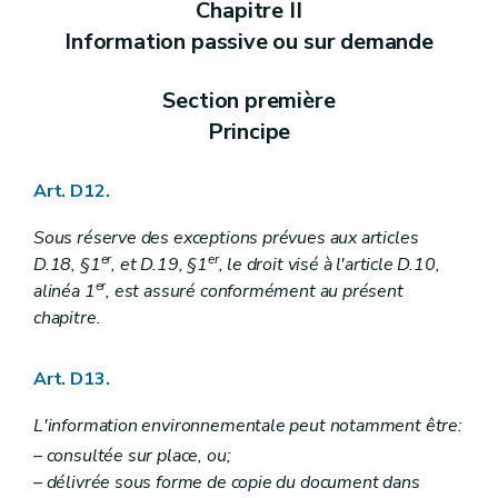
Chapitre II
Art. R 110
Art. R 109
Information passive ou sur demande
Art. R 111
Art. R 112
Art. R 113
Section première
Chapitre V
Modalités relatives aux amendes administratives – AGW du 5 décembre 2008, art. 1
Principe
Art. R 114
Art. R 115
Chapitre VI
Fonds pour la protection de l'environnement, section incivilités environnementales – AGW du 5 décembre 2008, art. 1
Art. D12.
Art. R 116
Annexe
Sous réserve des exceptions prévues aux articles
Annexe
er
er
D.18, §1
, et D.19, §1
, le droit visé à l'article D.10,
Annexe
Annexe
er
alinéa 1
, est assuré conformément au présent
chapitre.
Art. D13.
L'information environnementale peut notamment être:
– consultée sur place, ou;
– délivrée sous forme de copie du document dans