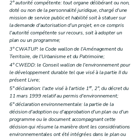
Art. D 71
2° autorité compétente: tout organe délibérant ou non,
Art. D 72
doté ou non de la personnalité juridique, chargé d'une
Art. D 73
mission de service public et habilité soit à statuer sur
Art. D 74
Art. D 75
la demande d'autorisation d'un projet, en ce compris
Art. D 76
l'autorité compétente sur recours, soit à adopter un
Art. D 77
plan ou un programme;
Chapitre IV
Dispositions pénales
Art. D 78
3° CWATUP: le Code wallon de l'Aménagement du
Chapitre V
Dispositions transitoires
Territoire, de l'Urbanisme et du Patrimoine;
Art. D 79
4° CWEDD: le Conseil wallon de l'environnement pour
Art. D 80
Art. D 81
le développement durable tel que visé à la partie II du
Partie VI
Conventions environnementales
présent Livre;
Art. D 82
er
5° déclaration: l'acte visé à l'article 1
, 2°, du décret du
Art. D 83
11 mars 1999 relatif au permis d'environnement;
Art. D 84
Art. D 85
6° déclaration environnementale: la partie de la
Art. D 86
décision d'adoption ou d'approbation d'un plan ou d'un
Art. D 87
programme ou le document accompagnant cette
Art. D 88
Art. D 89
décision qui résume la manière dont les considérations
Art. D 90
environnementales ont été intégrées dans le plan ou
Art. D 91