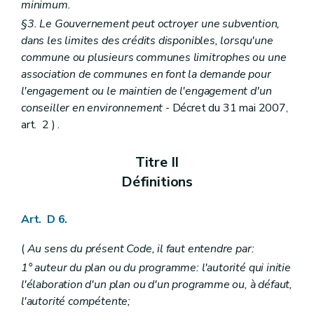
minimum.
Art. D 50
Art. D 51
§3. Le Gouvernement peut octroyer une subvention,
Chapitre II
Système d'évaluation des incidences des plans et programmes sur l'environnement
dans les limites des crédits disponibles, lorsqu'une
Art. D 52
commune ou plusieurs communes limitrophes ou une
Art. D 53
association de communes en font la demande pour
Art. D 54
Art. D 55
l'engagement ou le maintien de l'engagement d'un
Art. D 56
conseiller en environnement
- Décret du 31 mai 2007,
Art. D 57
art. 2 ) .
Art. D 58
Art. D 59
Art. D 60
Titre II
Art. D 61
Définitions
Chapitre III
Système d'évaluation des incidences de projets sur l'environnement
Art. D 62
Art. D 63
Art. D 6.
Art. D 64
Art. D 65
(
Au sens du présent Code, il faut entendre par:
Art. D 66
Art. D 68
1° auteur du plan ou du programme: l'autorité qui initie
Art. D 67
l'élaboration d'un plan ou d'un programme ou, à défaut,
Art. D 69
l'autorité compétente;
Art. D 70