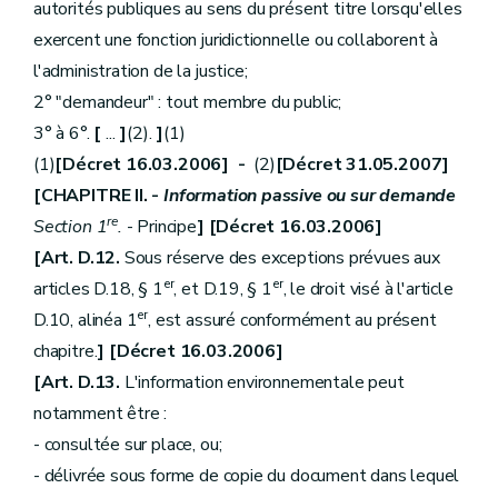
autorités publiques au sens du présent titre lorsqu'elles
exercent une fonction juridictionnelle ou collaborent à
l'administration de la justice;
2° "demandeur" : tout membre du public;
3° à 6°.
[
...
]
(2).
]
(1)
(1)
[Décret 16.03.2006] -
(2)
[Décret 31.05.2007]
[CHAPITRE II. -
Information passive ou sur demande
re
Section 1
.
- Principe
] [Décret 16.03.2006]
[Art. D.12.
Sous réserve des exceptions prévues aux
er
er
articles D.18, § 1
, et D.19, § 1
, le droit visé à l'article
er
D.10, alinéa 1
, est assuré conformément au présent
chapitre.
] [Décret 16.03.2006]
[Art. D.13.
L'information environnementale peut
notamment être :
- consultée sur place, ou;
- délivrée sous forme de copie du document dans lequel