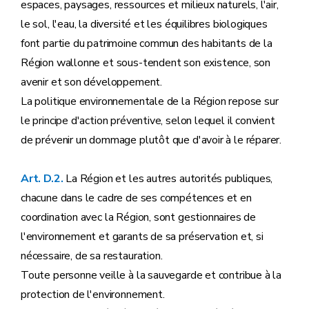
Art. D.248
espaces, paysages, ressources et milieux naturels, l'air,
Art. D.249
le sol, l'eau, la diversité et les équilibres biologiques
Art. D.250
Partie
REGLEMENTAIRE
font partie du patrimoine commun des habitants de la
Annexe I partie décrétale
Région wallonne et sous-tendent son existence, son
Annexe II partie décrétale
Annexe III partie décrétale
avenir et son développement.
Annexe I à XX partie réglementaire
La politique environnementale de la Région repose sur
le principe d'action préventive, selon lequel il convient
de prévenir un dommage plutôt que d'avoir à le réparer.
Art. D.2.
La Région et les autres autorités publiques,
chacune dans le cadre de ses compétences et en
coordination avec la Région, sont gestionnaires de
l'environnement et garants de sa préservation et, si
nécessaire, de sa restauration.
Toute personne veille à la sauvegarde et contribue à la
protection de l'environnement.