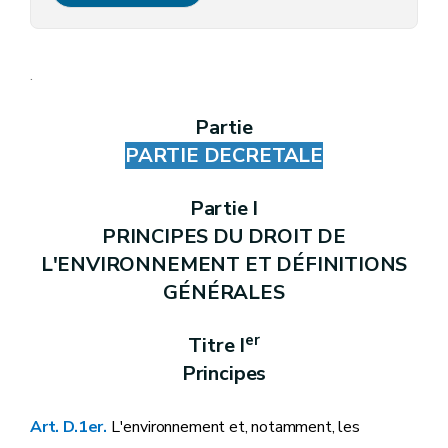
Titre II
(Procédure
- décret du 9 mars 2023, art.226)
Art. D.227
Art. D.228
Art. D.229
.
Art. D.230
Art. D.231
Partie
Art. D.232
Partie X
Société Publique d'Aide à la Qualité de l'Environnement (
PARTIE DECRETALE
Art. D.233
Art. D.234
Art. D.235
Partie I
Art. D.236
PRINCIPES DU DROIT DE
Art. D.237
Art. D.238
L'ENVIRONNEMENT ET DÉFINITIONS
Art. D.239
GÉNÉRALES
Art. D.240
Art. D.241
Art. D.242
er
Titre I
Art. D.243
Principes
Art. D.244
Art. D.245
Art. D.246
Art. D.1er
.
L'environnement et, notamment, les
Art. D.247