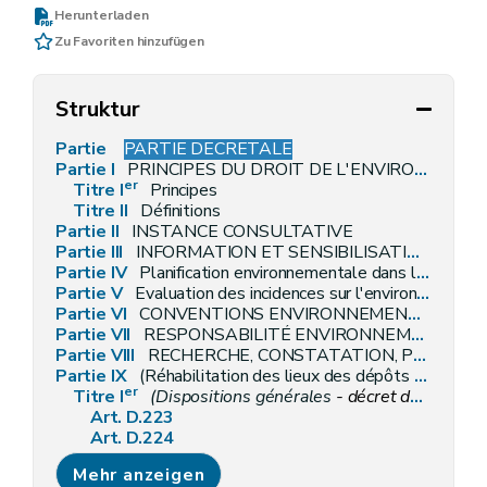
Herunterladen
Zu Favoriten hinzufügen
Struktur
Partie
PARTIE DECRETALE
Partie I
PRINCIPES DU DROIT DE L'ENVIRONNEMENT ET DÉFINITIONS GÉNÉRALES
er
Titre I
Principes
Titre II
Définitions
Partie II
INSTANCE CONSULTATIVE
Partie III
INFORMATION ET SENSIBILISATION EN MATIÈRE D'ENVIRONNEMENT [Décret 31.05.2007]
Partie IV
Planification environnementale dans le cadre du développement durable
Partie V
Evaluation des incidences sur l'environnement
Partie VI
CONVENTIONS ENVIRONNEMENTALES [ET DE TRANSITION ÉCOLOGIQUE - décret-programme 17.07.2018]
Partie VII
RESPONSABILITÉ ENVIRONNEMENTALE EN CE QUI CONCERNE LA PRÉVENTION ET LA RÉPARATION DES DOMMAGES ENVIRONNEMENTAUX][ [décret 22.11.2007]
Partie VIII
RECHERCHE, CONSTATATION, POURSUITE, RÉPRESSION ET MESURES DE RÉPARATION DES INFRACTIONS EN MATIÈRE D'ENVIRONNEMENT (
Partie IX
(Réhabilitation des lieux des dépôts sauvages de déchets
er
Titre I
(
Dispositions générales
- décret du 9 mars 2023, art.221)
Art. D.223
Art. D.224
Art. D.225
Mehr anzeigen
Art. D.226