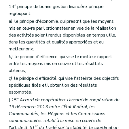
Titre
II
Dispositions relatives à l'approbation du budget
Art.
87
14° principe de bonne gestion financière: principe
Art.
88
regroupant:
Art.
89
a)
le principe d'économie, qui prescrit que les moyens
Titre
III
Dispositions relatives à l'exécution du budget et à la comptabilité budgétaire
er
Chapitre
I
Disposition commune
mis en œuvre par l'ordonnateur en vue de la réalisation
Art.
90
des activités soient rendus disponibles en temps utile,
Chapitre
II
Dispositions particulières
dans les quantités et qualités appropriées et au
Art.
91
meilleur prix;
Art.
92
Art.
93
b)
le principe d'efficience, qui vise le meilleur rapport
Titre
IV
Dispositions relatives à la comptabilité générale
entre les moyens mis en œuvre et les résultats
Art.
94
obtenus;
Art.
95
Art.
96
c)
le principe d'efficacité, qui vise l'atteinte des objectifs
Titre
V
Dispositions relatives au rapportage
spécifiques fixés et l'obtention des résultats
er
Chapitre
I
Du compte général annuel
escomptés.
Art.
97
Chapitre
II
Des comptes intermédiaires
(
15° Accord de coopération: l'accord de coopération du
Art.
98
13 décembre 2013 entre l'État fédéral, les
Titre
VI
Dispositions relatives aux contrôles
Communautés, les Régions et les Commissions
er
Chapitre
I
Disposition générale
Art.
99
communautaires relatif à la mise en œuvre de
Chapitre
II
Du contrôle et de l'audit internes
er
l'article 3, §1
du Traité sur la stabilité, la coordination