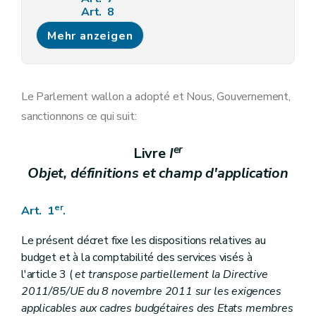
Art. 8
Section 3
Des documents informatifs et justificatifs du budget
Mehr anzeigen
Art. 9
Chapitre III
Dispositions relatives à la confection du budget et des ajustements, au calendrier budgétaire et à l'approbation par le Parlement
Art. 10
Art. 11
Chapitre IV
Dispositions réglant l'absence ou l'insuffisance de crédits
Le Parlement wallon a adopté et Nous, Gouvernement,
Art. 12
sanctionnons ce qui suit:
Art. 13
Art. 14
Titre
II
Dispositions relatives à l'exécution du budget et à la comptabilité budgétaire
er
Livre
I
er
Chapitre I
Dispositions générales
Objet, définitions et champ d'application
Art. 15
Art. 16
Art. 17
er
Art. 1
.
Art. 18
Art.
Chapitre II
Dispositions relatives aux recettes budgétaires
Le présent décret fixe les dispositions relatives au
Art. 19
budget et à la comptabilité des services visés à
Art. 20
l'article 3 (
et transpose partiellement la Directive
Chapitre III
Dispositions relatives aux dépenses budgétaires
2011/85/UE du 8 novembre 2011 sur les exigences
Art. 21
Art. 22
applicables aux cadres budgétaires des Etats membres