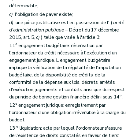
Art. 70
déterminable;
Art. 71
c)
l'obligation de payer existe;
Art. 72
Art. 73
d)
une pièce justificative est en possession de l' (
unité
Titre
X
Dispositions en matière de prescription
d'administration publique
– Décret du 17 décembre
Art. 74
2015, art. 5,
c)
) telle que visée à l'article 3;
Art. 75
Titre
XI
Dispositions relatives aux objectifs budgétaires, sociaux, économiques et environnementaux
11° engagement budgétaire: réservation par
Art.
76
l'ordonnateur du crédit nécessaire à l'exécution d'un
Art.
77
engagement juridique. L'engagement budgétaire
Art.
78
Livre
III
Dispositions applicables aux organismes, à l'Agence wallonne de la santé, de la protection sociale, du handicap et des familles, aux entreprises régionales, au Parlement et au Service du Médiateur
implique la vérification de la régularité de l'imputation
er
Titre
I
Dispositions relatives à la structure et au contenu du budget
budgétaire, de la disponibilité de crédits, de la
er
Chapitre
I
Disposition commune
conformité de la dépense aux lois, décrets, arrêtés
Art.
79
d'exécution, jugements et contrats ainsi que du respect
Chapitre
II
Dispositions spécifiques
Art.
80
du principe de bonne gestion financière défini sous 14°;
Art.
81
12° engagement juridique: enregistrement par
Art.
82
l'ordonnateur d'une obligation irréversible à la charge du
Art.
83
Art.
84
budget;
Art.
85
13 ° liquidation: acte par lequel l'ordonnateur s'assure
Art.
86
de l'existence de droits constatés en faveur de tiers;