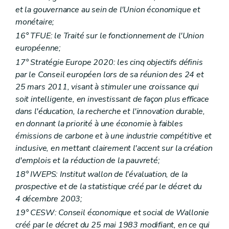
Art.
100
et la gouvernance au sein de l'Union économique et
Chapitre
III
Du contrôle administratif et budgétaire
monétaire;
Art.
101
Chapitre
IV
externe et de la certification du compte général
16° TFUE: le Traité sur le fonctionnement de l'Union
Art.
102
européenne;
Art.
102
17° Stratégie Europe 2020: les cinq objectifs définis
Art.
102/1
Art.
103
par le Conseil européen lors de sa réunion des 24 et
Art.
103
25 mars 2011, visant à stimuler une croissance qui
Livre
IV
Dispositions diverses, transitoires et finales
soit intelligente, en investissant de façon plus efficace
er
Titre
I
Dispositions diverses
Art.
104
– Décret du 17 décembre 2015, art 88
dans l'éducation, la recherche et l'innovation durable,
Titre
II
Dispositions transitoires
en donnant la priorité à une économie à faibles
Art.
105
– Décret du 17 décembre 2015, art 88
émissions de carbone et à une industrie compétitive et
Art.
106
– Décret du 17 décembre 2015, art 88
inclusive, en mettant clairement l'accent sur la création
Art.
107
– Décret du 17 décembre 2015, art 88
Art.
108
– Décret du 17 décembre 2015, art 88
d'emplois et la réduction de la pauvreté;
Art.
109
18° IWEPS: Institut wallon de l'évaluation, de la
Titre
III
Dispositions abrogatoires et finales
prospective et de la statistique créé par le décret du
Art.
110
Art.
111
4 décembre 2003;
Art.
112
19° CESW: Conseil économique et social de Wallonie
Annexe
créé par le décret du 25 mai 1983 modifiant, en ce qui