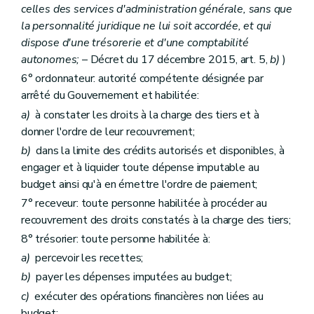
celles des services d'administration générale, sans que
Art. 41
Art. 42
la personnalité juridique ne lui soit accordée, et qui
Art. 43
dispose d'une trésorerie et d'une comptabilité
Art. 44
autonomes;
– Décret du 17 décembre 2015, art. 5,
b)
)
Art. 44
Art. 45
6° ordonnateur: autorité compétente désignée par
Art.
45/1
arrêté du Gouvernement et habilitée:
Art.
45/2
a)
à constater les droits à la charge des tiers et à
Art.
45/3
Titre
V
Dispositions relatives à la surveillance et au contrôle
donner l'ordre de leur recouvrement;
er
Chapitre I
Le contrôle et l'audit internes
b)
dans la limite des crédits autorisés et disponibles, à
Art. 46
engager et à liquider toute dépense imputable au
Art. 47
Chapitre II
Le contrôle administratif et budgétaire
budget ainsi qu'à en émettre l'ordre de paiement;
Art. 48
7° receveur: toute personne habilitée à procéder au
Art. 49
recouvrement des droits constatés à la charge des tiers;
Chapitre III
Le contrôle externe et la certification du compte général
Art. 50
8° trésorier: toute personne habilitée à:
Art. 51
a)
percevoir les recettes;
Art. 52
Chapitre
IV
Le contrôle externe du système comptable et l'approche intégrée d'audit
b)
payer les dépenses imputées au budget;
Art.
52/1
c)
exécuter des opérations financières non liées au
Art.
52/2
budget;