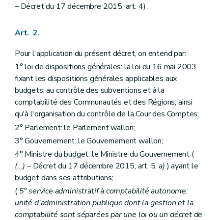
Art. 23
– Décret du 17 décembre 2015, art. 4) .
Art. 24
Art. 25
Chapitre IV
Dispositions relatives à la nouvelle répartition des crédits en cours d'année budgétaire
Art. 2.
Art. 26
Art. 27
Pour l'application du présent décret, on entend par:
Chapitre V
Dispositions relatives au compte d'exécution du budget
1° loi de dispositions générales: la loi du 16 mai 2003
Art. 28
Art. 29
fixant les dispositions générales applicables aux
Titre
III
Dispositions relatives à la comptabilité générale
budgets, au contrôle des subventions et à la
er
Chapitre I
Dispositions générales
comptabilité des Communautés et des Régions, ainsi
Art. 30
qu'à l'organisation du contrôle de la Cour des Comptes;
Art. 31
Art. 32
2° Parlement: le Parlement wallon;
Art. 33
3° Gouvernement: le Gouvernement wallon;
Art. 34
Art. 35
4° Ministre du budget: le Ministre du Gouvernement (
Art. 36
(...)
– Décret du 17 décembre 2015, art. 5,
a)
) ayant le
Chapitre II
Règles d'organisation des services comptables et financiers
budget dans ses attributions;
Art. 37
Art. 38
(
5° service administratif à comptabilité autonome:
Art. 39
unité d'administration publique dont la gestion et la
Art. 40
comptabilité sont séparées par une loi ou un décret de
Titre
IV
Dispositions relatives au compte général