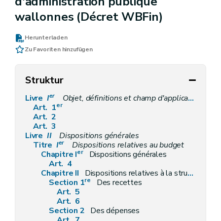
d'administration publique
wallonnes (Décret WBFin)
Herunterladen
Zu Favoriten hinzufügen
Struktur
er
Livre
I
Objet, définitions et champ d'application
er
Art. 1
Art. 2
Art. 3
Livre
II
Dispositions générales
er
Titre
I
Dispositions relatives au budget
er
Chapitre I
Dispositions générales
Art. 4
Chapitre II
Dispositions relatives à la structure, à la spécialisation et au contenu du budget
re
Section 1
Des recettes
Art. 5
Art. 6
Section 2
Des dépenses
Art. 7