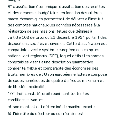
Titre
VI
Dispositions relatives au recouvrement des droits constatés de nature non fiscale
Art. 53
9° classification économique: classification des recettes
Art. 54
et des dépenses budgétaires en fonction des critères
Art. 55
macro-économiques permettant de délivrer à l'Institut
Art. 56
des comptes nationaux les données nécessaires à la
Titre
VII
Dispositions relatives à l'octroi des subventions et des prix
er
Chapitre I
Dispositions relatives à l'octroi, à l'emploi et au contrôle des subventions
réalisation de ses missions, telles que définies à
Art. 57
l'article 108 de la loi du 21 décembre 1994 portant des
Art. 58
dispositions sociales et diverses. Cette classification est
Art. 59
Art. 60
compatible avec le système européen des comptes
Art. 61
nationaux et régionaux (SEC), lequel définit les normes
Art. 62
comptables visant à une description quantitative
Chapitre II
Dispositions relatives à l'octroi de prix
cohérente, fiable et comparable des économies des
Art. 63
Art. 64
Etats membres de l'Union européenne. Elle se compose
Art. 65
de codes numériques de quatre chiffres au maximum et
Titre
VIII
Dispositions relatives aux biens désaffectés
de libellés explicatifs;
Art. 66
Art. 67
10° droit constaté: droit réunissant toutes les
Titre
IX
Dispositions applicables aux services administratifs à comptabilité autonome
conditions suivantes:
Art. 68
a)
son montant est déterminé de manière exacte;
Art. 69
Art.
69/1
b)
l'identité du débiteur ou du créancier est